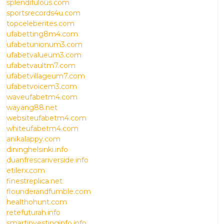
splendifulous.com
sportsrecords4u.com
topceleberites.com
ufabetting8m4.com
ufabetunionum3.com
ufabetvalueum3.com
ufabetvaultm7.com
ufabetvillageum7.com
ufabetvoicem3.com
waveufabetm4.com
wayang88.net
websiteufabetm4.com
whiteufabetm4.com
anikalappy.com
dininghelsinki.info
duanfrescariverside.info
etilerx.com
finestreplica.net
flounderandfumble.com
healthohunt.com
retefuturah.info
smartinvestinginfo.info