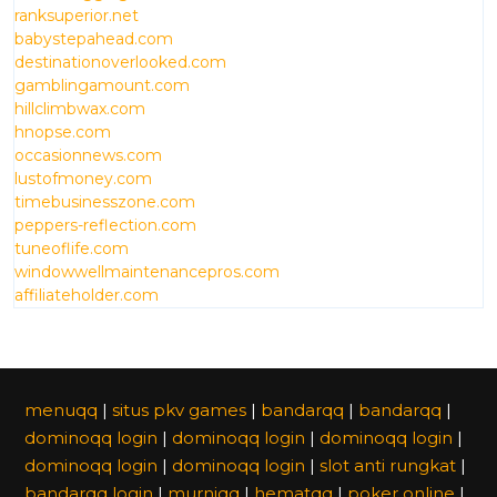
ranksuperior.net
babystepahead.com
destinationoverlooked.com
gamblingamount.com
hillclimbwax.com
hnopse.com
occasionnews.com
lustofmoney.com
timebusinesszone.com
peppers-reflection.com
tuneoflife.com
windowwellmaintenancepros.com
affiliateholder.com
menuqq
|
situs pkv games
|
bandarqq
|
bandarqq
|
dominoqq login
|
dominoqq login
|
dominoqq login
|
dominoqq login
|
dominoqq login
|
slot anti rungkat
|
bandarqq login
|
murniqq
|
hematqq
|
poker online
|