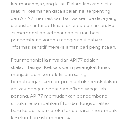
keamanannya yang kuat. Dalam lanskap digital
saat ini, keamanan data adalah hal terpenting,
dan API77 memastikan bahwa semua data yang
ditransfer antar aplikasi dienkripsi dan aman. Hal
ini memberikan ketenangan pikiran bagi
pengembang karena mengetahui bahwa
informasi sensitif mereka aman dari pengintaian.
Fitur menonjol lainnya dari API77 adalah
skalabilitasnya. Ketika sistem perangkat lunak
menjadi lebih kompleks dan saling
berhubungan, kemampuan untuk menskalakan
aplikasi dengan cepat dan efisien sangatlah
penting. API77 memudahkan pengembang
untuk menambahkan fitur dan fungsionalitas
baru ke aplikasi mereka tanpa harus merombak
keseluruhan sistem mereka.