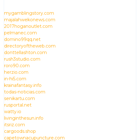
mygamblingstory.com
majalahwekonews.com
2017hoganoutlet.com
pelmanec.com
domino99qq.net
directoryoftheweb.com
donttellashton.com
rush3studio.com
roro90.com
herzio.com
in-hi5.com
krainafantasy.info
todas-noticias.com
senikartu.com
rusportal.net
watty.io
livinginthesun.info
itsriz.com
cargoods.shop
capetownacupuncture.com