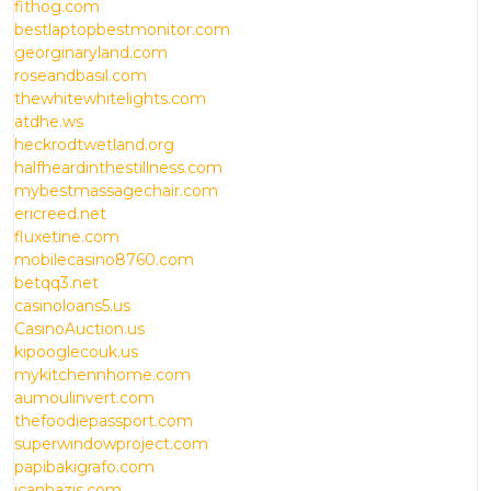
fithog.com
bestlaptopbestmonitor.com
georginaryland.com
roseandbasil.com
thewhitewhitelights.com
atdhe.ws
heckrodtwetland.org
halfheardinthestillness.com
mybestmassagechair.com
ericreed.net
fluxetine.com
mobilecasino8760.com
betqq3.net
casinoloans5.us
CasinoAuction.us
kipooglecouk.us
mykitchennhome.com
aumoulinvert.com
thefoodiepassport.com
superwindowproject.com
papibakigrafo.com
icanhazjs.com