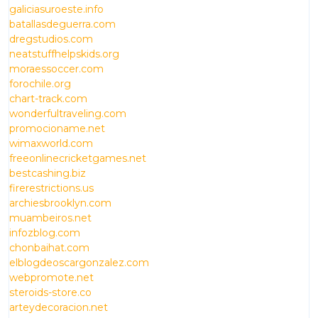
galiciasuroeste.info
batallasdeguerra.com
dregstudios.com
neatstuffhelpskids.org
moraessoccer.com
forochile.org
chart-track.com
wonderfultraveling.com
promocioname.net
wimaxworld.com
freeonlinecricketgames.net
bestcashing.biz
firerestrictions.us
archiesbrooklyn.com
muambeiros.net
infozblog.com
chonbaihat.com
elblogdeoscargonzalez.com
webpromote.net
steroids-store.co
arteydecoracion.net