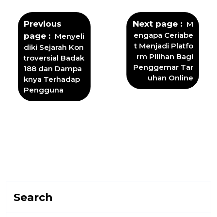
Previous
Next page
M
engapa Ceriabe
page
Menyeli
t Menjadi Platfo
diki Sejarah Kon
rm Pilihan Bagi
troversial Badak
Penggemar Tar
188 dan Dampa
uhan Online
knya Terhadap
Pengguna
Search