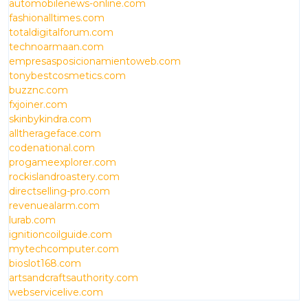
automobilenews-online.com
fashionalltimes.com
totaldigitalforum.com
technoarmaan.com
empresasposicionamientoweb.com
tonybestcosmetics.com
buzznc.com
fxjoiner.com
skinbykindra.com
alltherageface.com
codenational.com
progameexplorer.com
rockislandroastery.com
directselling-pro.com
revenuealarm.com
lurab.com
ignitioncoilguide.com
mytechcomputer.com
bioslot168.com
artsandcraftsauthority.com
webservicelive.com