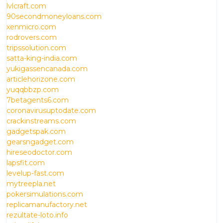
lvlcraft.com
90secondmoneyloans.com
xenmicro.com
rodrovers.com
tripssolution.com
satta-king-india.com
yukigassencanada.com
articlehorizone.com
yuqqbbzp.com
7betagents6.com
coronavirusuptodate.com
crackinstreams.com
gadgetspak.com
gearsngadget.com
hireseodoctor.com
lapsfit.com
levelup-fast.com
mytreepla.net
pokersimulations.com
replicamanufactory.net
rezultate-loto.info