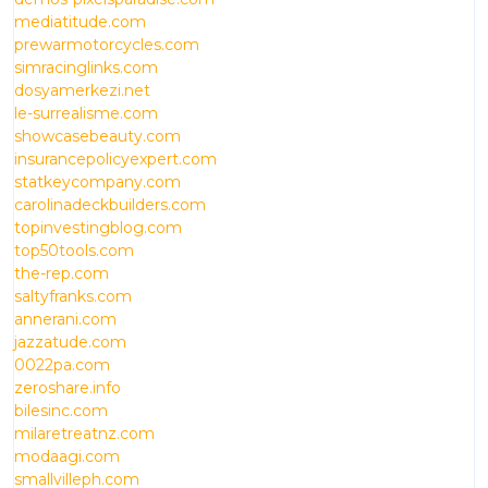
mediatitude.com
prewarmotorcycles.com
simracinglinks.com
dosyamerkezi.net
le-surrealisme.com
showcasebeauty.com
insurancepolicyexpert.com
statkeycompany.com
carolinadeckbuilders.com
topinvestingblog.com
top50tools.com
the-rep.com
saltyfranks.com
annerani.com
jazzatude.com
0022pa.com
zeroshare.info
bilesinc.com
milaretreatnz.com
modaagi.com
smallvilleph.com