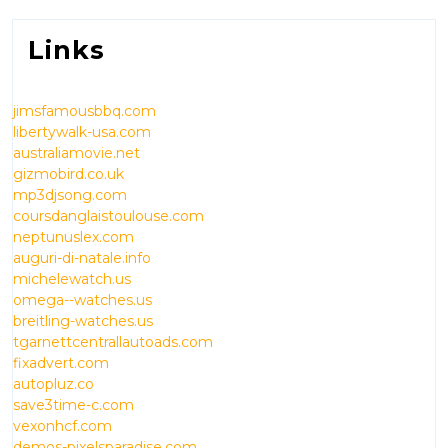
Links
jimsfamousbbq.com
libertywalk-usa.com
australiamovie.net
gizmobird.co.uk
mp3djsong.com
coursdanglaistoulouse.com
neptunuslex.com
auguri-di-natale.info
michelewatch.us
omega--watches.us
breitling-watches.us
tgarnettcentrallautoads.com
fixadvert.com
autopluz.co
save3time-c.com
vexonhcf.com
demos-pixelsparadise.com