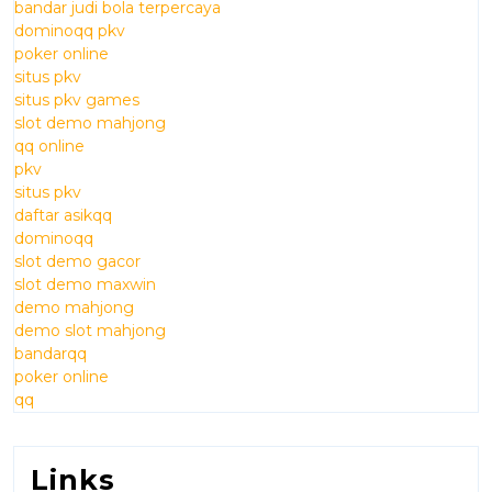
bandar judi bola terpercaya
dominoqq pkv
poker online
situs pkv
situs pkv games
slot demo mahjong
qq online
pkv
situs pkv
daftar asikqq
dominoqq
slot demo gacor
slot demo maxwin
demo mahjong
demo slot mahjong
bandarqq
poker online
qq
Links