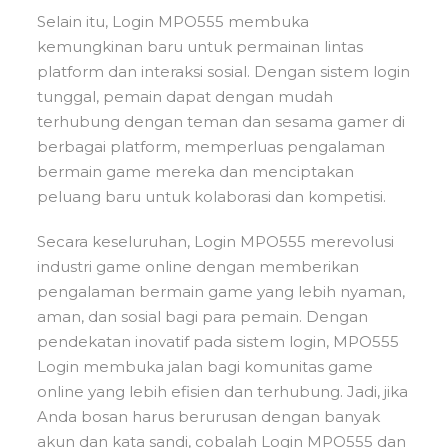
Selain itu, Login MPO555 membuka
kemungkinan baru untuk permainan lintas
platform dan interaksi sosial. Dengan sistem login
tunggal, pemain dapat dengan mudah
terhubung dengan teman dan sesama gamer di
berbagai platform, memperluas pengalaman
bermain game mereka dan menciptakan
peluang baru untuk kolaborasi dan kompetisi.
Secara keseluruhan, Login MPO555 merevolusi
industri game online dengan memberikan
pengalaman bermain game yang lebih nyaman,
aman, dan sosial bagi para pemain. Dengan
pendekatan inovatif pada sistem login, MPO555
Login membuka jalan bagi komunitas game
online yang lebih efisien dan terhubung. Jadi, jika
Anda bosan harus berurusan dengan banyak
akun dan kata sandi, cobalah Login MPO555 dan