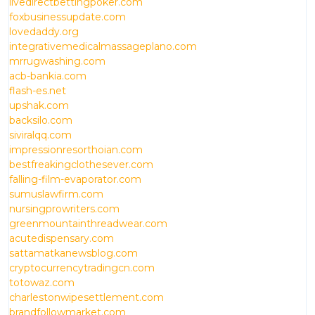
livedirectbettingpoker.com
foxbusinessupdate.com
lovedaddy.org
integrativemedicalmassageplano.com
mrrugwashing.com
acb-bankia.com
flash-es.net
upshak.com
backsilo.com
siviralqq.com
impressionresorthoian.com
bestfreakingclothesever.com
falling-film-evaporator.com
sumuslawfirm.com
nursingprowriters.com
greenmountainthreadwear.com
acutedispensary.com
sattamatkanewsblog.com
cryptocurrencytradingcn.com
totowaz.com
charlestonwipesettlement.com
brandfollowmarket.com