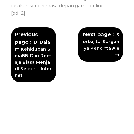
rasakan sendiri masa depan game online.
[ad_2]
Previous
Next page
S
erbajitu: Surgan
page
Di Dala
ya Pencinta Ala
m Kehidupan Si
m
era88: Dari Rem
aja Biasa Menja
di Selebriti Inter
net