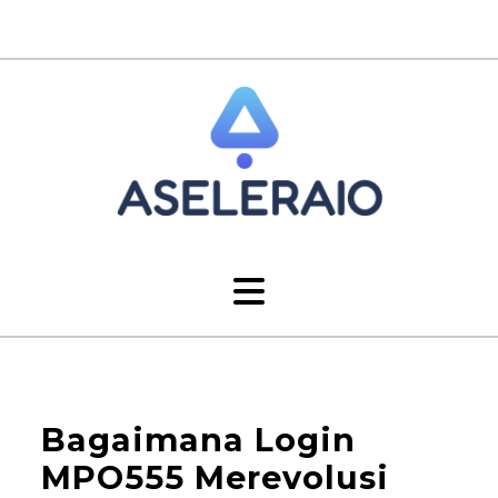
Bagaimana Login
MPO555 Merevolusi