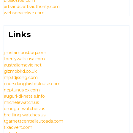
bioslot168.com
artsandcraftsauthority.com
webservicelive.com
Links
jimsfamousbbq.com
libertywalk-usa.com
australiamovie.net
gizmobird.co.uk
mp3djsong.com
coursdanglaistoulouse.com
neptunuslex.com
auguri-di-natale.info
michelewatch.us
omega--watches.us
breitling-watches.us
tgarnettcentrallautoads.com
fixadvert.com