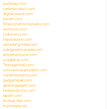
surfsway.com
nailartproduct.com
digitactseed.com
lvlcraft.com
90secondmoneyloans.com
xenmicro.com
rodrovers.com
tripssolution.com
satta-king-india.com
yukigassencanada.com
articlehorizone.com
yuqqbbzp.com
7betagents6.com
coronavirusuptodate.com
crackinstreams.com
gadgetspak.com
gearsngadget.com
hireseodoctor.com
lapsfit.com
levelup-fast.com
mytreepla.net