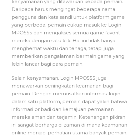
kenyamanan yang ditawarkan kepada pemain.
Daripada harus mengingat beberapa nama
pengguna dan kata sandi untuk platform game
yang berbeda, pemain cukup masuk ke Login
MPO555 dan mengakses semua game favorit
mereka dengan satu klik. Hal ini tidak hanya
menghemat waktu dan tenaga, tetapi juga
memberikan pengalaman bermain game yang
lebih lancar bagi para pemain.
Selain kenyamanan, Login MPO555 juga
menawarkan peningkatan keamanan bagi
pemain. Dengan memusatkan informasi login
dalam satu platform, pemain dapat yakin bahwa
informasi pribadi dan kemajuan permainan
mereka aman dan terjamin. Ketenangan pikiran
ini sangat berharga di zaman di mana keamanan
online menjadi perhatian utama banyak pemain.