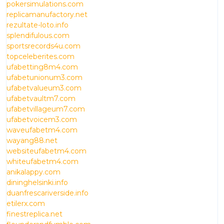
pokersimulations.com
replicamanufactory.net
rezultate-loto.info
splendifulous.com
sportsrecords4u.com
topceleberites.com
ufabetting8m4.com
ufabetunionum3.com
ufabetvalueum3.com
ufabetvaultm7.com
ufabetvillageum7.com
ufabetvoicem3.com
waveufabetm4.com
wayang88.net
websiteufabetm4.com
whiteufabetm4.com
anikalappy.com
dininghelsinki.info
duanfrescariverside.info
etilerx.com
finestreplica.net