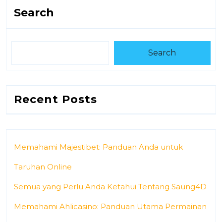
Search
Search
Recent Posts
Memahami Majestibet: Panduan Anda untuk
Taruhan Online
Semua yang Perlu Anda Ketahui Tentang Saung4D
Memahami Ahlicasino: Panduan Utama Permainan