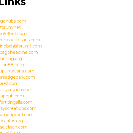
Links
agehubs.com
2forum.net
gin99bet.com
cretcourtesans.com
linebahisforum1.com
icagoheadline.com
mming.org
jalion88.com
upuntacana.com
versedgepark.com
seez.com
tchycrunch.com
faphub.com
ertitingalls.com
tsyscreations.com
come4proof.com
ucaritas.org
nsajelajah.com