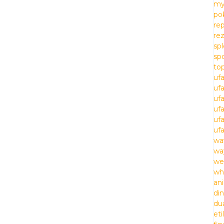
my
po
re
rez
sp
sp
to
uf
uf
uf
uf
uf
uf
wa
wa
we
wh
an
din
dua
eti