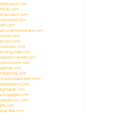
rtelreviews.com
rfsway.com
ilartproduct.com
gitactseed.com
craft.com
secondmoneyloans.com
nmicro.com
drovers.com
ipssolution.com
tta-king-india.com
kigassencanada.com
ticlehorizone.com
qqbbzp.com
etagents6.com
ronavirusuptodate.com
ackinstreams.com
dgetspak.com
arsngadget.com
reseodoctor.com
sfit.com
velup-fast.com