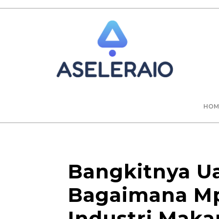
HOM
Bangkitnya U
Bagaimana Mp
Industri Mak