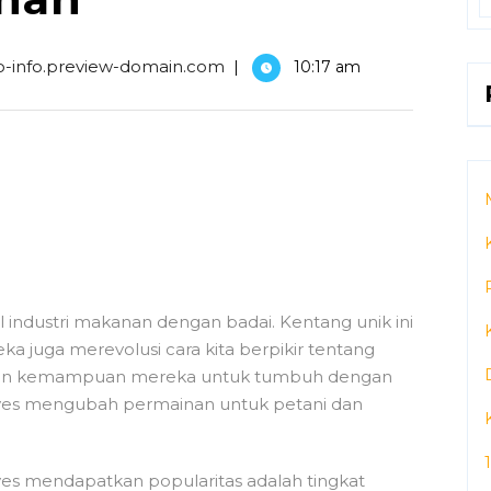
o-info.preview-domain.com
|
10:17 am
industri makanan dengan badai. Kentang unik ini
eka juga merevolusi cara kita berpikir tentang
gan kemampuan mereka untuk tumbuh dengan
oyes mengubah permainan untuk petani dan
s mendapatkan popularitas adalah tingkat