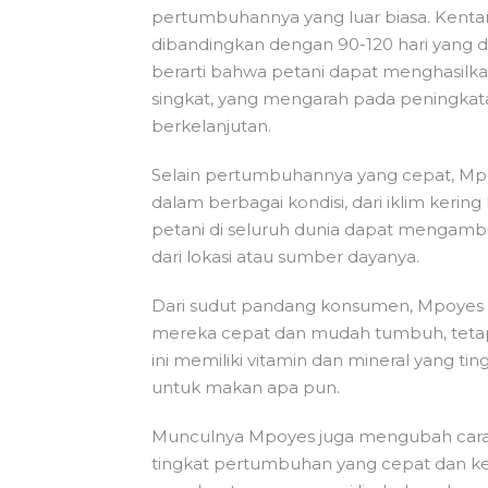
pertumbuhannya yang luar biasa. Kentan
dibandingkan dengan 90-120 hari yang di
berarti bahwa petani dapat menghasilk
singkat, yang mengarah pada peningkata
berkelanjutan.
Selain pertumbuhannya yang cepat, Mpoy
dalam berbagai kondisi, dari iklim kerin
petani di seluruh dunia dapat mengam
dari lokasi atau sumber dayanya.
Dari sudut pandang konsumen, Mpoyes 
mereka cepat dan mudah tumbuh, tetapi
ini memiliki vitamin dan mineral yang tin
untuk makan apa pun.
Munculnya Mpoyes juga mengubah cara 
tingkat pertumbuhan yang cepat dan k