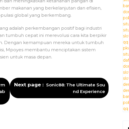
 dan meningkatkan ketahanan pangan di
ban
ber makanan yang berkelanjutan dan efisien,
do
lasi global yang berkembang.
po
sit
ang adalah perkembangan positif bagi industri
si
n tumbuh cepat ini merevolusi cara kita berpikir
sl
qq
nan. Dengan kemampuan mereka untuk tumbuh
pk
isi, Mpoyes membantu menciptakan sistem
sit
isien untuk masa depan.
daf
do
sl
sl
Next page
de
rm
Sonic88: The Ultimate Sou
de
tab
nd Experience
ba
po
qq