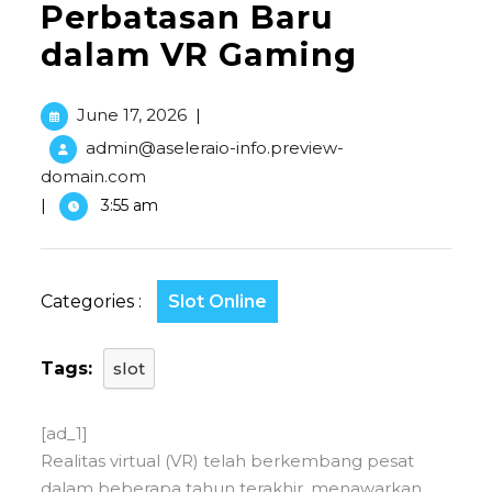
Perbatasan Baru
dalam VR Gaming
June 17, 2026
|
admin@aseleraio-info.preview-
domain.com
|
3:55 am
Categories :
Slot Online
Tags:
slot
[ad_1]
Realitas virtual (VR) telah berkembang pesat
dalam beberapa tahun terakhir, menawarkan