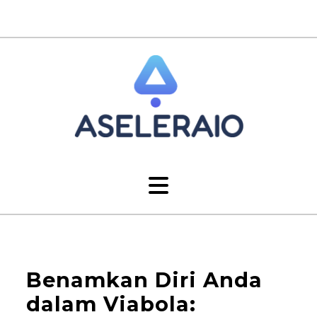
Benamkan Diri Anda
dalam Viabola: