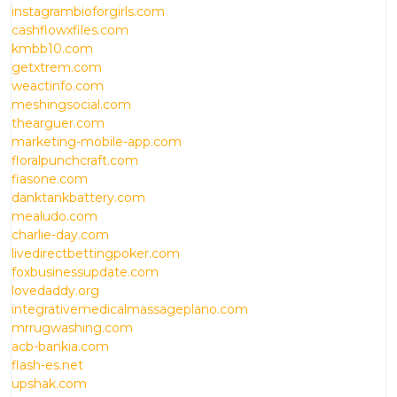
instagrambioforgirls.com
cashflowxfiles.com
kmbb10.com
getxtrem.com
weactinfo.com
meshingsocial.com
thearguer.com
marketing-mobile-app.com
floralpunchcraft.com
fiasone.com
danktankbattery.com
mealudo.com
charlie-day.com
livedirectbettingpoker.com
foxbusinessupdate.com
lovedaddy.org
integrativemedicalmassageplano.com
mrrugwashing.com
acb-bankia.com
flash-es.net
upshak.com