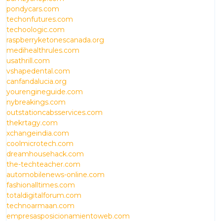
pondycars.com
techonfutures.com
techoologic.com
raspberryketonescanada.org
medihealthrules.com
usathrill.com
vshapedental.com
canfandalucia.org
yourengineguide.com
nybreakings.com
outstationcabsservices.com
thekrtagy.com
xchangeindia.com
coolmicrotech.com
dreamhousehack.com
the-techteacher.com
automobilenews-online.com
fashionalltimes.com
totaldigitalforum.com
technoarmaan.com
empresasposicionamientoweb.com