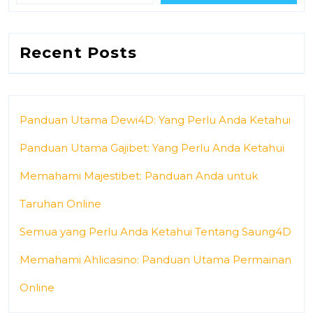
Recent Posts
Panduan Utama Dewi4D: Yang Perlu Anda Ketahui
Panduan Utama Gajibet: Yang Perlu Anda Ketahui
Memahami Majestibet: Panduan Anda untuk
Taruhan Online
Semua yang Perlu Anda Ketahui Tentang Saung4D
Memahami Ahlicasino: Panduan Utama Permainan
Online