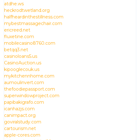
atdhe.ws
heckrodtwetland.org
halfheardinthestillness.com
mybestmassagechair.com
ericreed.net
fluxetine.com
mobilecasino8760.com
betqq3.net
casinoloans5.us
CasinoAuction.us
kipooglecouk.us
mykitchennhome.com
aumoulinvert.com
thefoodiepassport.com
superwindowproject.com
papibakigrafo.com
icanhazjs.com
canimpact.org
goviralstudy.com
cartourism.net
apple-cores.com