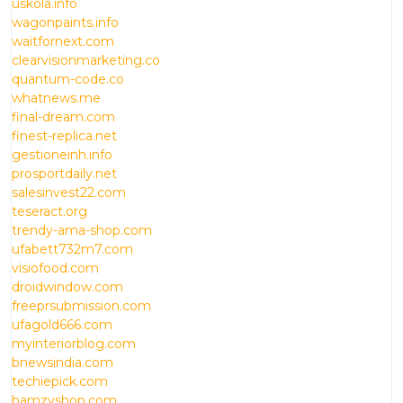
uskola.info
wagonpaints.info
waitfornext.com
clearvisionmarketing.co
quantum-code.co
whatnews.me
final-dream.com
finest-replica.net
gestioneinh.info
prosportdaily.net
salesinvest22.com
teseract.org
trendy-ama-shop.com
ufabett732m7.com
visiofood.com
droidwindow.com
freeprsubmission.com
ufagold666.com
myinteriorblog.com
bnewsindia.com
techiepick.com
bamzyshop.com