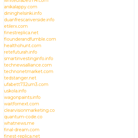
whiteufabetm4.com
anikalappy.com
dininghelsinki.info
duanfrescariverside.info
etilerx.com
finestreplica.net
flounderandfumble.com
healthohunt.com
retefuturah.info
smartinvestinginfo.info
technewsalliance.com
technonetmarket.com
tedstanger.net
ufabett732um3.com
uskola.info
wagonpaints.info
waitfornext.com
clearvisionmarketing.co
quantum-code.co
whatnews.me
final-dream.com
finest-replica.net