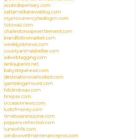
acutedispensary.com
sattamatkanewsblog.com
cryptocurrencytradingcn.com
totowaz.com
charlestonwipesettlement.com
brandfollowmarket.com
weeklyjobnews.com
countyanimalshelter.com
adwebtagging.com
ranksuperior.net
babystepahead.com
destinationoverlooked.com
gamblingamount.com
hillclimbwax.com
hnopse.com
occasionnews.com
lustofmoney.com
timebusinesszone.com
peppers-reflection.com
tuneoflife.com
windowwellmaintenancepros.com