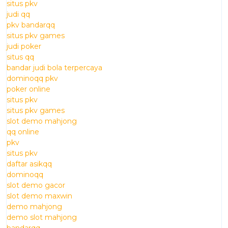
situs pkv
judi qq
pkv bandarqq
situs pkv games
judi poker
situs qq
bandar judi bola terpercaya
dominoqq pkv
poker online
situs pkv
situs pkv games
slot demo mahjong
qq online
pkv
situs pkv
daftar asikqq
dominoqq
slot demo gacor
slot demo maxwin
demo mahjong
demo slot mahjong