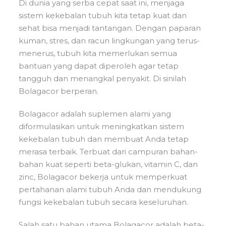
Di dunia yang serba cepat saat ini, menjaga
sistem kekebalan tubuh kita tetap kuat dan
sehat bisa menjadi tantangan. Dengan paparan
kuman, stres, dan racun lingkungan yang terus-
menerus, tubuh kita memerlukan semua
bantuan yang dapat diperoleh agar tetap
tangguh dan menangkal penyakit. Di sinilah
Bolagacor berperan.
Bolagacor adalah suplemen alami yang
diformulasikan untuk meningkatkan sistem
kekebalan tubuh dan membuat Anda tetap
merasa terbaik. Terbuat dari campuran bahan-
bahan kuat seperti beta-glukan, vitamin C, dan
zinc, Bolagacor bekerja untuk memperkuat
pertahanan alami tubuh Anda dan mendukung
fungsi kekebalan tubuh secara keseluruhan.
Salah satu bahan utama Bolagacor adalah beta-