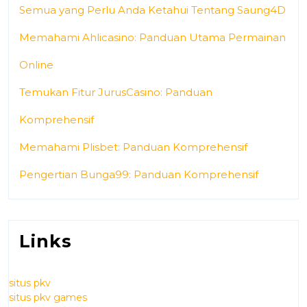
Semua yang Perlu Anda Ketahui Tentang Saung4D
Memahami Ahlicasino: Panduan Utama Permainan
Online
Temukan Fitur JurusCasino: Panduan
Komprehensif
Memahami Plisbet: Panduan Komprehensif
Pengertian Bunga99: Panduan Komprehensif
Links
situs pkv
situs pkv games