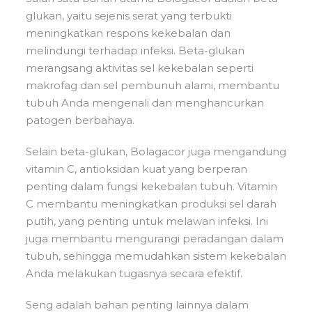
glukan, yaitu sejenis serat yang terbukti
meningkatkan respons kekebalan dan
melindungi terhadap infeksi. Beta-glukan
merangsang aktivitas sel kekebalan seperti
makrofag dan sel pembunuh alami, membantu
tubuh Anda mengenali dan menghancurkan
patogen berbahaya.
Selain beta-glukan, Bolagacor juga mengandung
vitamin C, antioksidan kuat yang berperan
penting dalam fungsi kekebalan tubuh. Vitamin
C membantu meningkatkan produksi sel darah
putih, yang penting untuk melawan infeksi. Ini
juga membantu mengurangi peradangan dalam
tubuh, sehingga memudahkan sistem kekebalan
Anda melakukan tugasnya secara efektif.
Seng adalah bahan penting lainnya dalam