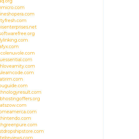
aq.org
nmicro.com
lineshopera.com
rtyfresh.com
isenterprises.net
softwarefree.org
lylinking.com
afyx.com
ocolenuvole.com
ouessential.com
thloveamity.com
ulearncode.com
yatirim.com
buguide.com
chnologyresult.com
bhostingoffers.org
atszow.com
omeamerca.com
chintendo.com
chgreenpure.com
stdropshipstore.com
rtelreviews.com