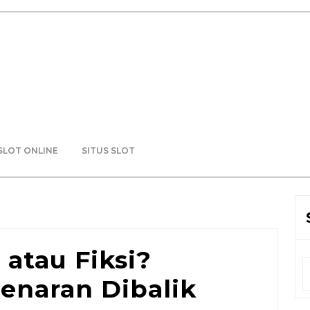
SLOT ONLINE
SITUS SLOT
 atau Fiksi?
enaran Dibalik