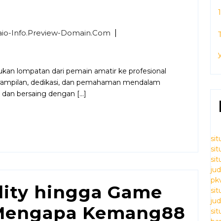
io-Info.preview-Domain.com
|
erampilan, dedikasi, dan pemahaman mendalam
an bersaing dengan [...]
sit
si
sit
jud
pk
ality hingga Game
si
jud
: Mengapa Kemang88
sit