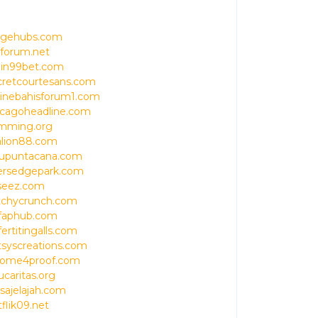
agehubs.com
2forum.net
gin99bet.com
cretcourtesans.com
linebahisforum1.com
icagoheadline.com
mming.org
jalion88.com
upuntacana.com
versedgepark.com
seez.com
tchycrunch.com
faphub.com
ertitingalls.com
tsyscreations.com
come4proof.com
ucaritas.org
nsajelajah.com
flik09.net