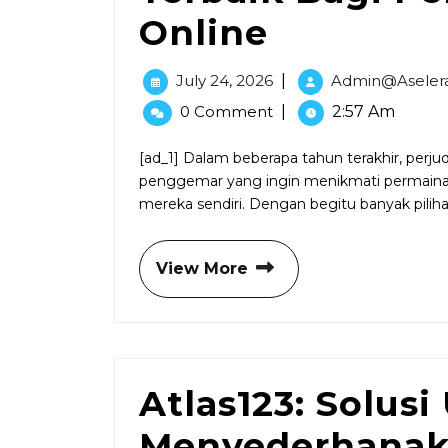
Online
July 24, 2026
|
Admin@aselera
0 Comment
|
2:57 Am
[ad_1] Dalam beberapa tahun terakhir, perjudian online menjadi semakin populer di kalangan
penggemar yang ingin menikmati permainan
mereka sendiri. Dengan begitu banyak pilihan
View More
Atlas123: Solus
Menyederhanak