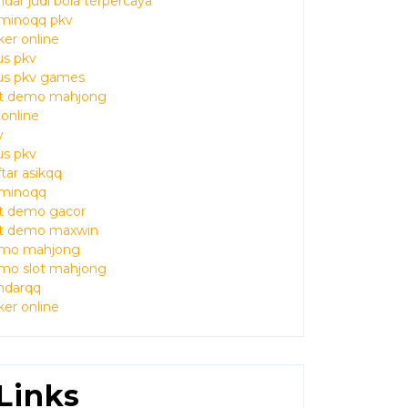
dar judi bola terpercaya
minoqq pkv
ker online
us pkv
tus pkv games
ot demo mahjong
 online
v
us pkv
tar asikqq
minoqq
ot demo gacor
ot demo maxwin
mo mahjong
mo slot mahjong
ndarqq
ker online
Links