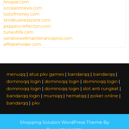
hnopse.com
occasionnews.com
lustofmoney.com
timebusinesszone.com
peppers-reflection.com
tuneoflife.com
windowwellmaintenancepros.com
affiliateholder.com
menuqq
|
situs pkv games
|
bandarqq
|
bandarqq
|
dominoqq login
|
dominoqq login
|
dominoqq login
|
dominoqq login
|
dominoqq login
|
slot anti rungkat
|
bandarqq login
|
murniqq
|
hematqq
|
poker online
|
bandarqq
|
pkv
Shopping Solution WordPress Theme
By