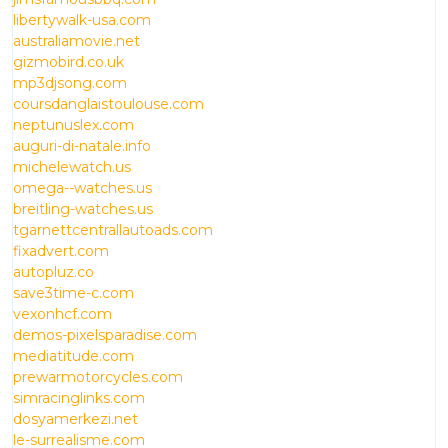
libertywalk-usa.com
australiamovie.net
gizmobird.co.uk
mp3djsong.com
coursdanglaistoulouse.com
neptunuslex.com
auguri-di-natale.info
michelewatch.us
omega--watches.us
breitling-watches.us
tgarnettcentrallautoads.com
fixadvert.com
autopluz.co
save3time-c.com
vexonhcf.com
demos-pixelsparadise.com
mediatitude.com
prewarmotorcycles.com
simracinglinks.com
dosyamerkezi.net
le-surrealisme.com