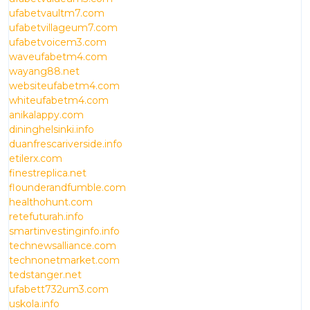
ufabetvaultm7.com
ufabetvillageum7.com
ufabetvoicem3.com
waveufabetm4.com
wayang88.net
websiteufabetm4.com
whiteufabetm4.com
anikalappy.com
dininghelsinki.info
duanfrescariverside.info
etilerx.com
finestreplica.net
flounderandfumble.com
healthohunt.com
retefuturah.info
smartinvestinginfo.info
technewsalliance.com
technonetmarket.com
tedstanger.net
ufabett732um3.com
uskola.info