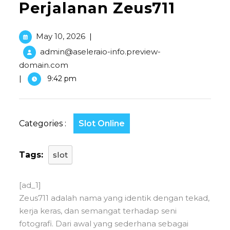
Perjalanan Zeus711
May 10, 2026
|
admin@aseleraio-info.preview-
domain.com
|
9:42 pm
Categories :
Slot Online
Tags:
slot
[ad_1]
Zeus711 adalah nama yang identik dengan tekad,
kerja keras, dan semangat terhadap seni
fotografi. Dari awal yang sederhana sebagai