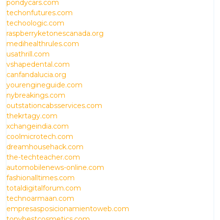
pondycars.com
techonfutures.com
techoologic.com
raspberryketonescanada.org
medihealthrules.com
usathrill.com
vshapedental.com
canfandalucia.org
yourengineguide.com
nybreakings.com
outstationcabsservices.com
thekrtagy.com
xchangeindia.com
coolmicrotech.com
dreamhousehack.com
the-techteacher.com
automobilenews-online.com
fashionalltimes.com
totaldigitalforum.com
technoarmaan.com
empresasposicionamientoweb.com
tonybestcosmetics.com