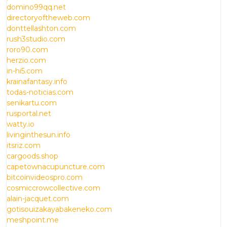
domino99qq.net
directoryoftheweb.com
donttellashton.com
rush3studio.com
roro90.com
herzio.com
in-hi5.com
krainafantasy.info
todas-noticias.com
senikartu.com
rusportal.net
watty.io
livinginthesun.info
itsriz.com
cargoods.shop
capetownacupuncture.com
bitcoinvideospro.com
cosmiccrowcollective.com
alain-jacquet.com
gotisouizakayabakeneko.com
meshpoint.me