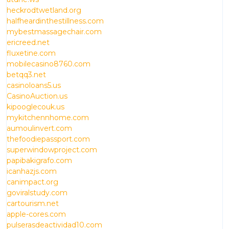
heckrodtwetland.org
halfheardinthestillness.com
mybestmassagechair.com
ericreed.net
fluxetine.com
mobilecasino8760.com
betqq3.net
casinoloans5.us
CasinoAuction.us
kipooglecouk.us
mykitchennhome.com
aumoulinvert.com
thefoodiepassport.com
superwindowproject.com
papibakigrafo.com
icanhazjs.com
canimpact.org
goviralstudy.com
cartourism.net
apple-cores.com
pulserasdeactividad10.com