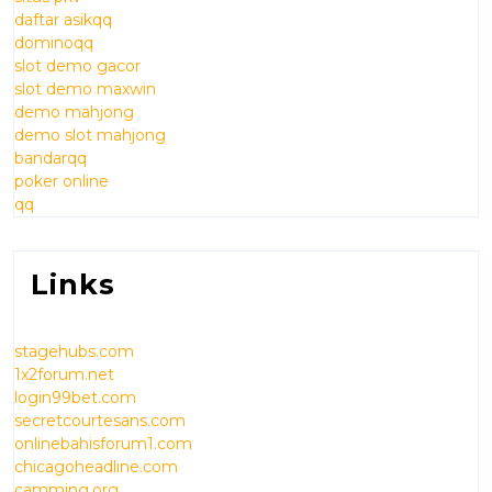
daftar asikqq
dominoqq
slot demo gacor
slot demo maxwin
demo mahjong
demo slot mahjong
bandarqq
poker online
qq
Links
stagehubs.com
1x2forum.net
login99bet.com
secretcourtesans.com
onlinebahisforum1.com
chicagoheadline.com
camming.org