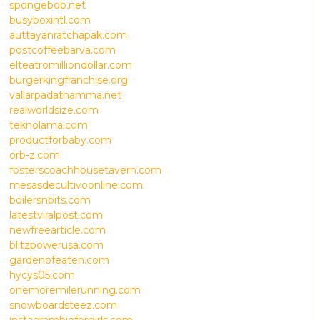
spongebob.net
busyboxintl.com
auttayanratchapak.com
postcoffeebarva.com
elteatromilliondollar.com
burgerkingfranchise.org
vallarpadathamma.net
realworldsize.com
teknolama.com
productforbaby.com
orb-z.com
fosterscoachhousetavern.com
mesasdecultivoonline.com
boilersnbits.com
latestviralpost.com
newfreearticle.com
blitzpowerusa.com
gardenofeaten.com
hycys05.com
onemoremilerunning.com
snowboardsteez.com