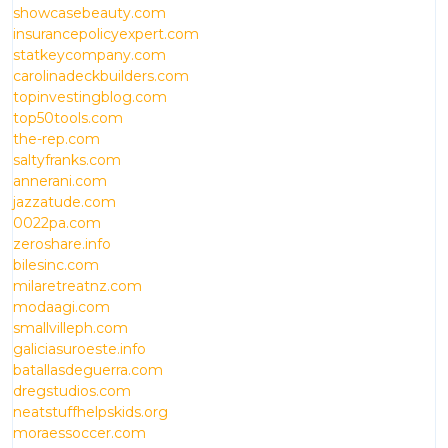
showcasebeauty.com
insurancepolicyexpert.com
statkeycompany.com
carolinadeckbuilders.com
topinvestingblog.com
top50tools.com
the-rep.com
saltyfranks.com
annerani.com
jazzatude.com
0022pa.com
zeroshare.info
bilesinc.com
milaretreatnz.com
modaagi.com
smallvilleph.com
galiciasuroeste.info
batallasdeguerra.com
dregstudios.com
neatstuffhelpskids.org
moraessoccer.com