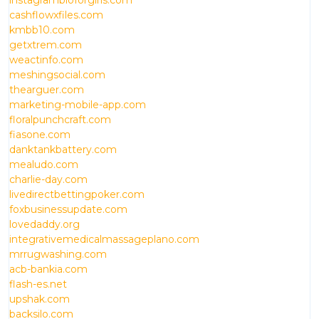
instagrambioforgirls.com
cashflowxfiles.com
kmbb10.com
getxtrem.com
weactinfo.com
meshingsocial.com
thearguer.com
marketing-mobile-app.com
floralpunchcraft.com
fiasone.com
danktankbattery.com
mealudo.com
charlie-day.com
livedirectbettingpoker.com
foxbusinessupdate.com
lovedaddy.org
integrativemedicalmassageplano.com
mrrugwashing.com
acb-bankia.com
flash-es.net
upshak.com
backsilo.com