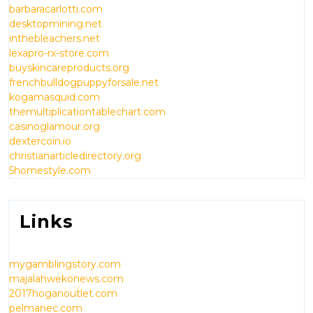
barbaracarlotti.com
desktopmining.net
inthebleachers.net
lexapro-rx-store.com
buyskincareproducts.org
frenchbulldogpuppyforsale.net
kogamasquid.com
themultiplicationtablechart.com
casinoglamour.org
dextercoin.io
christianarticledirectory.org
5homestyle.com
Links
mygamblingstory.com
majalahwekonews.com
2017hoganoutlet.com
pelmanec.com