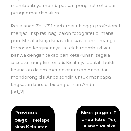
membuatnya mendapatkan pengikut setia dari
penggemar dan klien.
Perjalanan Zeus711 dari amatir hingga profesional
menjadi inspirasi bagi calon fotografer di mana
pun. Melalui kerja keras, dedikasi, dan semangat
terhadap kerajinannya, ia telah membuktikan
bahwa dengan tekad dan ketekunan, segala
sesuatu mungkin terjadi. Kisahnya adalah bukti
kekuatan dalam mengejar impian Anda dan
mendorong diri Anda sendiri untuk mencapai
tingkatan baru di bidang pilihan Anda.
[ad_2]
Previous
Next page
B
andarlotre: Perj
page
Melepa
alanan Musikal
skan Kekuatan