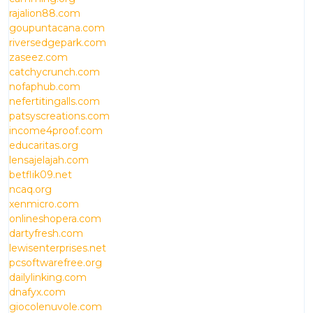
rajalion88.com
goupuntacana.com
riversedgepark.com
zaseez.com
catchycrunch.com
nofaphub.com
nefertitingalls.com
patsyscreations.com
income4proof.com
educaritas.org
lensajelajah.com
betflik09.net
ncaq.org
xenmicro.com
onlineshopera.com
dartyfresh.com
lewisenterprises.net
pcsoftwarefree.org
dailylinking.com
dnafyx.com
giocolenuvole.com