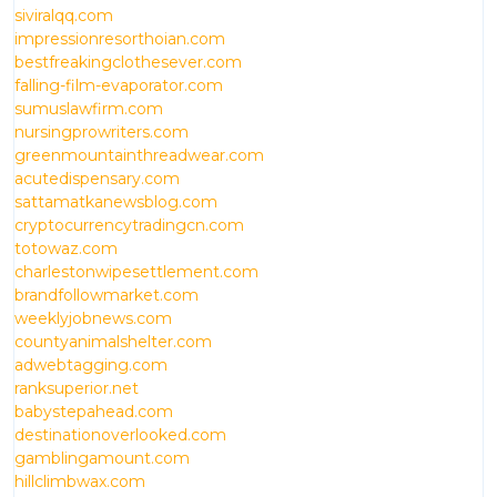
siviralqq.com
impressionresorthoian.com
bestfreakingclothesever.com
falling-film-evaporator.com
sumuslawfirm.com
nursingprowriters.com
greenmountainthreadwear.com
acutedispensary.com
sattamatkanewsblog.com
cryptocurrencytradingcn.com
totowaz.com
charlestonwipesettlement.com
brandfollowmarket.com
weeklyjobnews.com
countyanimalshelter.com
adwebtagging.com
ranksuperior.net
babystepahead.com
destinationoverlooked.com
gamblingamount.com
hillclimbwax.com