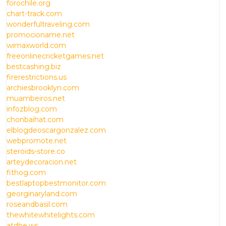
forochile.org
chart-track.com
wonderfultraveling.com
promocioname.net
wimaxworld.com
freeonlinecricketgames.net
bestcashing.biz
firerestrictions.us
archiesbrooklyn.com
muambeiros.net
infozblog.com
chonbaihat.com
elblogdeoscargonzalez.com
webpromote.net
steroids-store.co
arteydecoracion.net
fithog.com
bestlaptopbestmonitor.com
georginaryland.com
roseandbasil.com
thewhitewhitelights.com
atdhe.ws