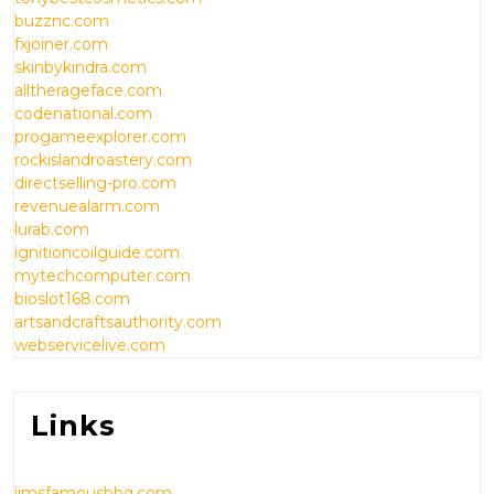
buzznc.com
fxjoiner.com
skinbykindra.com
alltherageface.com
codenational.com
progameexplorer.com
rockislandroastery.com
directselling-pro.com
revenuealarm.com
lurab.com
ignitioncoilguide.com
mytechcomputer.com
bioslot168.com
artsandcraftsauthority.com
webservicelive.com
Links
jimsfamousbbq.com