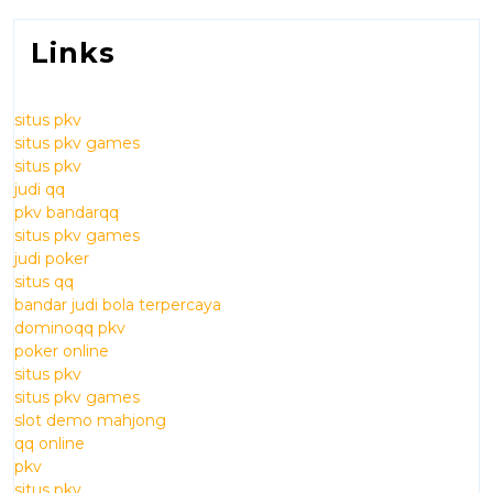
Links
situs pkv
situs pkv games
situs pkv
judi qq
pkv bandarqq
situs pkv games
judi poker
situs qq
bandar judi bola terpercaya
dominoqq pkv
poker online
situs pkv
situs pkv games
slot demo mahjong
qq online
pkv
situs pkv