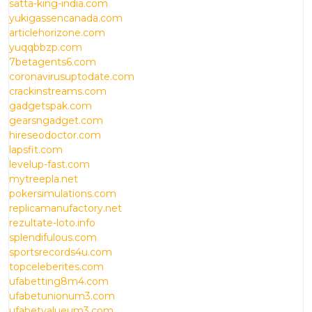
satta-king-india.com
yukigassencanada.com
articlehorizone.com
yuqqbbzp.com
7betagents6.com
coronavirusuptodate.com
crackinstreams.com
gadgetspak.com
gearsngadget.com
hireseodoctor.com
lapsfit.com
levelup-fast.com
mytreepla.net
pokersimulations.com
replicamanufactory.net
rezultate-loto.info
splendifulous.com
sportsrecords4u.com
topceleberites.com
ufabetting8m4.com
ufabetunionum3.com
ufabetvalueum3.com