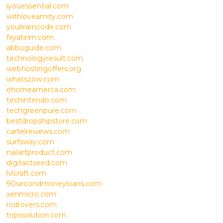
iyouessential.com
withloveamity.com
youlearncode.com
fxyatirim.com
abbuguide.com
technologyresult.com
webhostingoffers.org
whatszow.com
ehomeamerca.com
techintendo.com
techgreenpure.com
bestdropshipstore.com
cartelreviews.com
surfsway.com
nailartproduct.com
digitactseed.com
lvlcraft.com
90secondmoneyloans.com
xenmicro.com
rodrovers.com
tripssolution.com