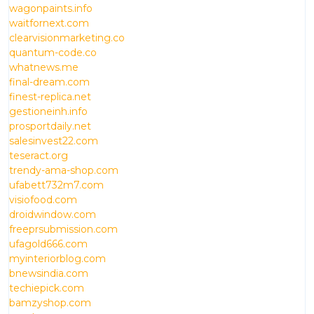
wagonpaints.info
waitfornext.com
clearvisionmarketing.co
quantum-code.co
whatnews.me
final-dream.com
finest-replica.net
gestioneinh.info
prosportdaily.net
salesinvest22.com
teseract.org
trendy-ama-shop.com
ufabett732m7.com
visiofood.com
droidwindow.com
freeprsubmission.com
ufagold666.com
myinteriorblog.com
bnewsindia.com
techiepick.com
bamzyshop.com