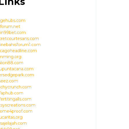
Links
agehubs.com
2forum.net
gin99bet.com
cretcourtesans.com
linebahisforum1.com
icagoheadline.com
mming.org
jalion88.com
upuntacana.com
versedgepark.com
seez.com
tchycrunch.com
faphub.com
ertitingalls.com
tsyscreations.com
come4proof.com
ucaritas.org
nsajelajah.com