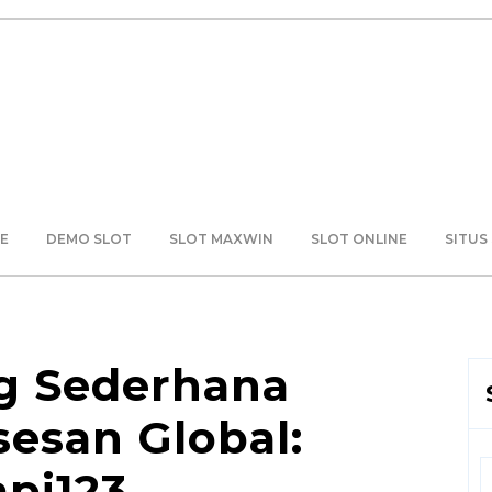
E
DEMO SLOT
SLOT MAXWIN
SLOT ONLINE
SITUS
ng Sederhana
esan Global:
pi123