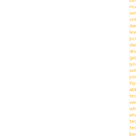
bet
nc
xe
on
da
lew
pc
dai
dn
gi
iy
wi
yo
fx
ab
te
we
wh
eh
te
te
be