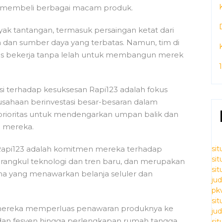
membeli berbagai macam produk.
ak tantangan, termasuk persaingan ketat dari
dan sumber daya yang terbatas. Namun, tim di
erus bekerja tanpa lelah untuk membangun merek
usi terhadap kesuksesan Rapi123 adalah fokus
sahaan berinvestasi besar-besaran dalam
prioritas untuk mendengarkan umpan balik dan
n mereka.
 Rapi123 adalah komitmen mereka terhadap
sit
si
erangkul teknologi dan tren baru, dan merupakan
sit
a yang menawarkan belanja seluler dan
jud
pk
si
 mereka memperluas penawaran produknya ke
jud
ik dan fesyen hingga perlengkapan rumah tangga
sit