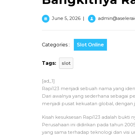
June 5, 2026
admin@aselerai
|
Categories :
Slot Online
Tags:
slot
[ad_1]
Rapi123 menjadi sebuah nama yang iden
Dari awalnya yang sederhana sebagai pe
menjadi pusat kekuatan global, dengan j
Kisah kesuksesan Rapi123 adalah bukti nya
Perusahaan ini didirikan pada tahun 20
yang sama terhadap teknologi dan visi