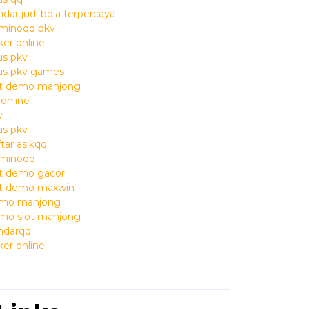
dar judi bola terpercaya
minoqq pkv
ker online
us pkv
tus pkv games
ot demo mahjong
 online
v
us pkv
tar asikqq
minoqq
ot demo gacor
ot demo maxwin
mo mahjong
mo slot mahjong
ndarqq
ker online