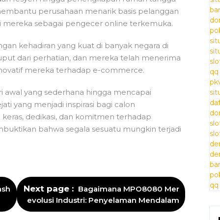
ban
ni membantu perusahaan menarik basis pelanggan
do
i mereka sebagai pengecer online terkemuka.
po
sit
engan kehadiran yang kuat di banyak negara di
si
luput dari perhatian, dan mereka telah menerima
sl
novatif mereka terhadap e-commerce.
qq
pk
ri awal yang sederhana hingga mencapai
sit
daf
ati yang menjadi inspirasi bagi calon
do
 keras, dedikasi, dan komitmen terhadap
sl
buktikan bahwa segala sesuatu mungkin terjadi
sl
de
de
ba
po
qq
Next page
ash
Bagaimana MPO8080 Mer
evolusi Industri: Penyelaman Mendalam