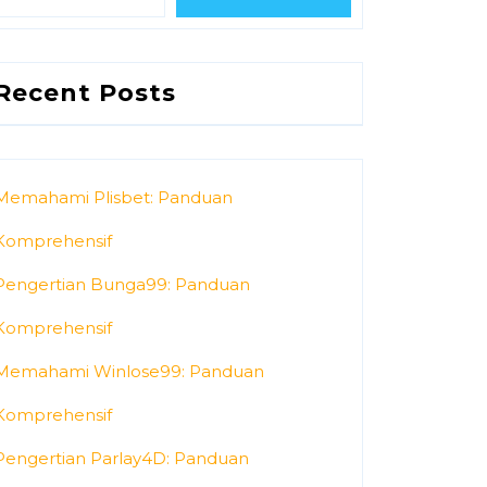
Recent Posts
Memahami Plisbet: Panduan
Komprehensif
Pengertian Bunga99: Panduan
Komprehensif
Memahami Winlose99: Panduan
Komprehensif
Pengertian Parlay4D: Panduan