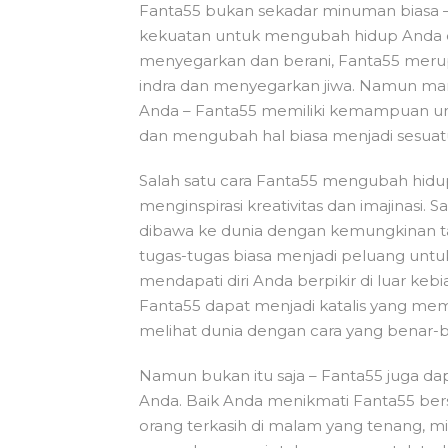
Fanta55 bukan sekadar minuman biasa – i
kekuatan untuk mengubah hidup Anda dal
menyegarkan dan berani, Fanta55 me
indra dan menyegarkan jiwa. Namun ma
Anda – Fanta55 memiliki kemampuan un
dan mengubah hal biasa menjadi sesuatu
Salah satu cara Fanta55 mengubah hid
menginspirasi kreativitas dan imajinasi.
dibawa ke dunia dengan kemungkinan tak 
tugas-tugas biasa menjadi peluang untu
mendapati diri Anda berpikir di luar keb
Fanta55 dapat menjadi katalis yang me
melihat dunia dengan cara yang benar-b
Namun bukan itu saja – Fanta55 juga da
Anda. Baik Anda menikmati Fanta55 ber
orang terkasih di malam yang tenang, 