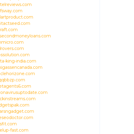
rtelreviews.com
rfsway.com
ilartproduct.com
gitactseed.com
craft.com
secondmoneyloans.com
nmicro.com
drovers.com
ipssolution.com
tta-king-india.com
kigassencanada.com
ticlehorizone.com
qqbbzp.com
etagents6.com
ronavirusuptodate.com
ackinstreams.com
dgetspak.com
arsngadget.com
reseodoctor.com
sfit.com
velup-fast.com