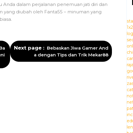
 Anda dalam perjalanan penemuan jati diri dan
n yang diubah oleh Fanta55 – minuman yang
biasa.
st
1x
lo
se
on
Next page
 Ba
Bebaskan Jiwa Gamer And
ch
ni
a dengan Tips dan Trik Mekar88
ca
ra
go
ri
za
ca
no
nef
pa
in
ed
le