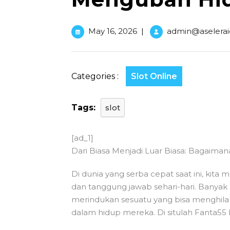
May 16, 2026
admin@aselerai
|
Categories :
Slot Online
Tags:
slot
[ad_1]
Dari Biasa Menjadi Luar Biasa: Bagaim
Di dunia yang serba cepat saat ini, kita 
dan tanggung jawab sehari-hari. Banyak
merindukan sesuatu yang bisa menghi
dalam hidup mereka. Di situlah Fanta55