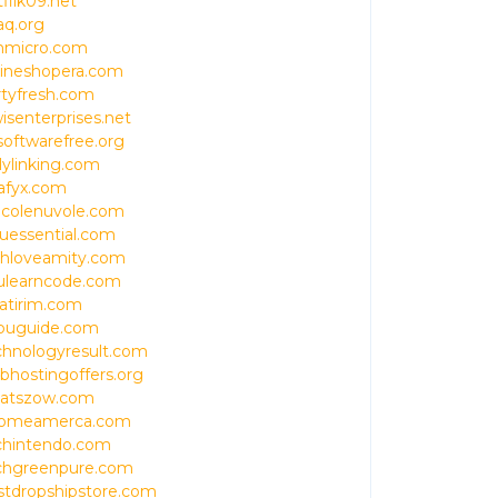
flik09.net
aq.org
nmicro.com
lineshopera.com
rtyfresh.com
isenterprises.net
softwarefree.org
lylinking.com
afyx.com
ocolenuvole.com
ouessential.com
thloveamity.com
ulearncode.com
yatirim.com
buguide.com
chnologyresult.com
bhostingoffers.org
atszow.com
omeamerca.com
chintendo.com
chgreenpure.com
stdropshipstore.com