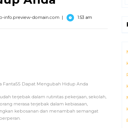
o-info.preview-domain.com
|
1:53 am
ana Fanta55 Dapat Mengubah Hidup Anda
mudah terjebak dalam rutinitas pekerjaan, sekolah,
 orang merasa terjebak dalam kebiasaan,
langkan kebosanan dan menambah semangat
 berperan.