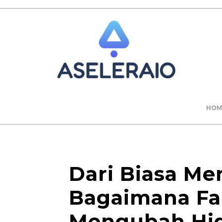
HOM
Dari Biasa Men
Bagaimana Fa
Mengubah Hi