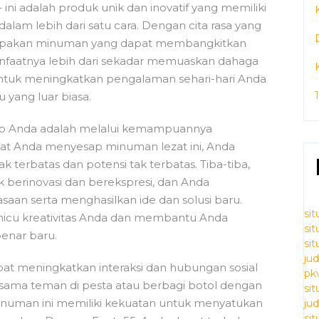
ni adalah produk unik dan inovatif yang memiliki
am lebih dari satu cara. Dengan cita rasa yang
rupakan minuman yang dapat membangkitkan
nfaatnya lebih dari sekadar memuaskan dahaga
tuk meningkatkan pengalaman sehari-hari Anda
 yang luar biasa.
up Anda adalah melalui kemampuannya
 Saat Anda menyesap minuman lezat ini, Anda
terbatas dan potensi tak terbatas. Tiba-tiba,
k berinovasi dan berekspresi, dan Anda
iasaan serta menghasilkan ide dan solusi baru.
sit
micu kreativitas Anda dan membantu Anda
si
enar baru.
sit
jud
pat meningkatkan interaksi dan hubungan sosial
pk
sama teman di pesta atau berbagi botol dengan
si
minuman ini memiliki kekuatan untuk menyatukan
jud
sit