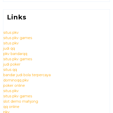
Links
situs pkv
situs pkv games
situs pkv
judi qq
pkv bandarqq
situs pkv games
judi poker
situs qq
bandar judi bola terpercaya
dominoqq pkv
poker online
situs pkv
situs pkv games
slot demo mahjong
qq online
pkv