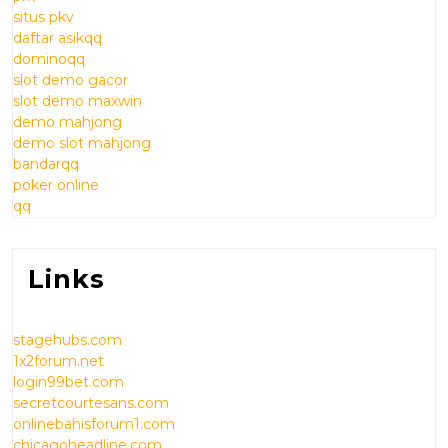
situs pkv
daftar asikqq
dominoqq
slot demo gacor
slot demo maxwin
demo mahjong
demo slot mahjong
bandarqq
poker online
qq
Links
stagehubs.com
1x2forum.net
login99bet.com
secretcourtesans.com
onlinebahisforum1.com
chicagoheadline.com