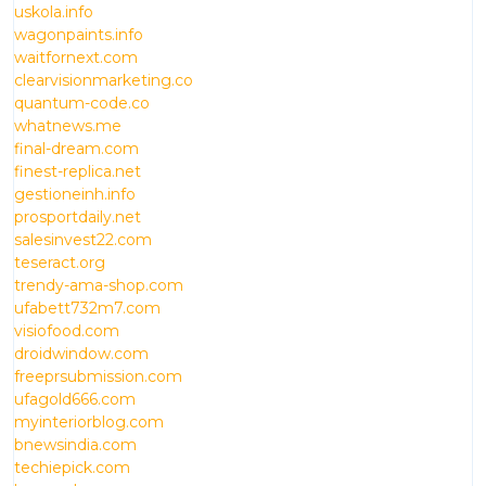
uskola.info
wagonpaints.info
waitfornext.com
clearvisionmarketing.co
quantum-code.co
whatnews.me
final-dream.com
finest-replica.net
gestioneinh.info
prosportdaily.net
salesinvest22.com
teseract.org
trendy-ama-shop.com
ufabett732m7.com
visiofood.com
droidwindow.com
freeprsubmission.com
ufagold666.com
myinteriorblog.com
bnewsindia.com
techiepick.com