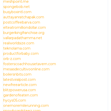
meshpoint.me
spongebob.net
busyboxintl.com
auttayanratchapak.com
postcoffeebarva.com
elteatromilliondollar.com
burgerkingfranchise.org
vallarpadathamma.net
realworldsize.com
teknolama.com
productforbaby.com
orb-z.com
fosterscoachhousetavern.com
mesasdecultivoonline.com
boilersnbits.com
latestviralpost.com
newfreearticle.com
blitzpowerusa.com
gardenofeaten.com
hycys05.com
onemoremilerunning.com
snowboardsteez.com