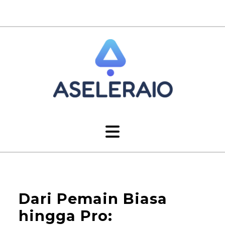
Dari Pemain Biasa
hingga Pro: