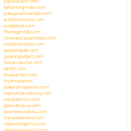
tripssolution.com
satta-king-india.com
yukigassencanada.com
articlehorizone.com
yuqqbbzp.com
7betagents6.com
coronavirusuptodate.com
crackinstreams.com
gadgetspak.com
gearsngadget.com
hireseodoctor.com
lapsfit.com
levelup-fast.com
mytreepla.net
pokersimulations.com
replicamanufactory.net
rezultate-loto.info
splendifulous.com
sportsrecords4u.com
topceleberites.com
ufabetting8m4.com
ufabetunionum3.com