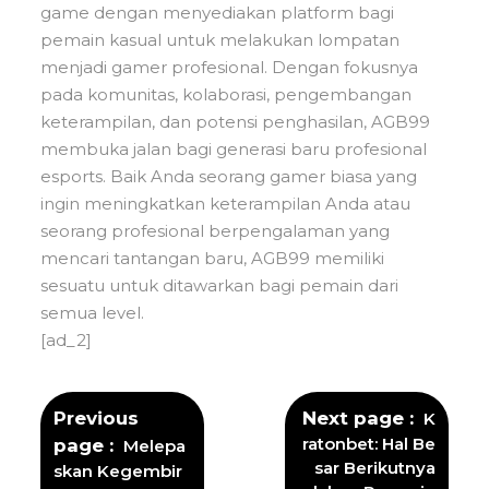
game dengan menyediakan platform bagi
pemain kasual untuk melakukan lompatan
menjadi gamer profesional. Dengan fokusnya
pada komunitas, kolaborasi, pengembangan
keterampilan, dan potensi penghasilan, AGB99
membuka jalan bagi generasi baru profesional
esports. Baik Anda seorang gamer biasa yang
ingin meningkatkan keterampilan Anda atau
seorang profesional berpengalaman yang
mencari tantangan baru, AGB99 memiliki
sesuatu untuk ditawarkan bagi pemain dari
semua level.
[ad_2]
Previous
Next page
K
ratonbet: Hal Be
page
Melepa
sar Berikutnya
skan Kegembir