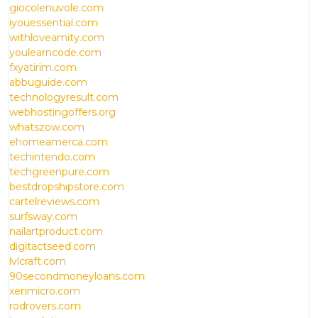
giocolenuvole.com
iyouessential.com
withloveamity.com
youlearncode.com
fxyatirim.com
abbuguide.com
technologyresult.com
webhostingoffers.org
whatszow.com
ehomeamerca.com
techintendo.com
techgreenpure.com
bestdropshipstore.com
cartelreviews.com
surfsway.com
nailartproduct.com
digitactseed.com
lvlcraft.com
90secondmoneyloans.com
xenmicro.com
rodrovers.com