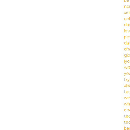
bet
nc
xe
on
da
lew
pc
dai
dn
gi
iy
wi
yo
fx
ab
te
we
wh
eh
te
te
be