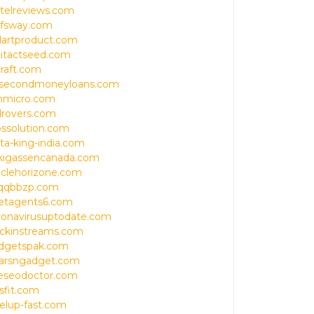
rtelreviews.com
rfsway.com
ilartproduct.com
gitactseed.com
craft.com
secondmoneyloans.com
nmicro.com
drovers.com
ipssolution.com
tta-king-india.com
kigassencanada.com
ticlehorizone.com
qqbbzp.com
etagents6.com
ronavirusuptodate.com
ackinstreams.com
dgetspak.com
arsngadget.com
reseodoctor.com
sfit.com
velup-fast.com