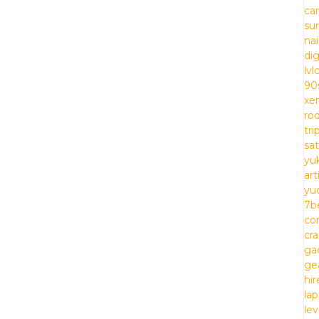
ca
su
na
di
lvl
90
xe
ro
tr
sa
yu
ar
yu
7b
co
cr
ga
ge
hi
lap
le