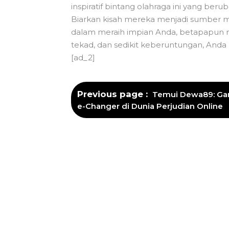
inspiratif bintang olahraga ini yang beru
Biarkan kisah mereka menjadi sumber mo
dalam meraih impian Anda, betapapun mu
tekad, dan sedikit keberuntungan, Anda
[ad_2]
Previous page
Temui Dewa89: G
e-Changer di Dunia Perjudian Online