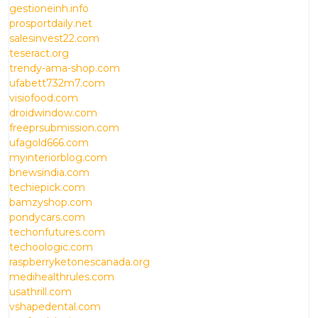
gestioneinh.info
prosportdaily.net
salesinvest22.com
teseract.org
trendy-ama-shop.com
ufabett732m7.com
visiofood.com
droidwindow.com
freeprsubmission.com
ufagold666.com
myinteriorblog.com
bnewsindia.com
techiepick.com
bamzyshop.com
pondycars.com
techonfutures.com
techoologic.com
raspberryketonescanada.org
medihealthrules.com
usathrill.com
vshapedental.com