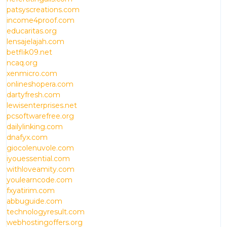
patsyscreations.com
income4proof.com
educaritas.org
lensajelajah.com
betflik09.net
ncaq.org
xenmicro.com
onlineshopera.com
dartyfresh.com
lewisenterprises.net
pcsoftwarefree.org
dailylinking.com
dnafyx.com
giocolenuvole.com
iyouessential.com
withloveamity.com
youlearncode.com
fxyatirim.com
abbuguide.com
technologyresult.com
webhostingoffers.org