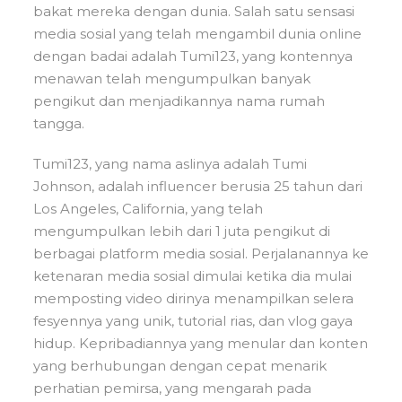
bakat mereka dengan dunia. Salah satu sensasi
media sosial yang telah mengambil dunia online
dengan badai adalah Tumi123, yang kontennya
menawan telah mengumpulkan banyak
pengikut dan menjadikannya nama rumah
tangga.
Tumi123, yang nama aslinya adalah Tumi
Johnson, adalah influencer berusia 25 tahun dari
Los Angeles, California, yang telah
mengumpulkan lebih dari 1 juta pengikut di
berbagai platform media sosial. Perjalanannya ke
ketenaran media sosial dimulai ketika dia mulai
memposting video dirinya menampilkan selera
fesyennya yang unik, tutorial rias, dan vlog gaya
hidup. Kepribadiannya yang menular dan konten
yang berhubungan dengan cepat menarik
perhatian pemirsa, yang mengarah pada