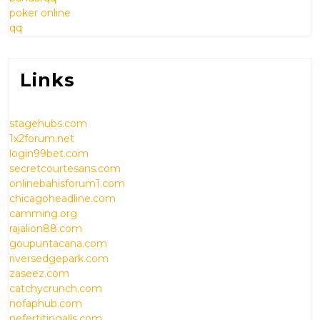
poker online
qq
Links
stagehubs.com
1x2forum.net
login99bet.com
secretcourtesans.com
onlinebahisforum1.com
chicagoheadline.com
camming.org
rajalion88.com
goupuntacana.com
riversedgepark.com
zaseez.com
catchycrunch.com
nofaphub.com
nefertitingalls.com