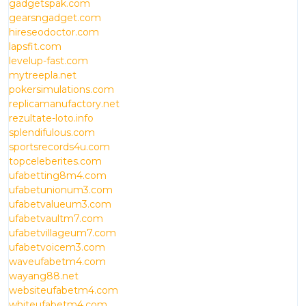
gadgetspak.com
gearsngadget.com
hireseodoctor.com
lapsfit.com
levelup-fast.com
mytreepla.net
pokersimulations.com
replicamanufactory.net
rezultate-loto.info
splendifulous.com
sportsrecords4u.com
topceleberites.com
ufabetting8m4.com
ufabetunionum3.com
ufabetvalueum3.com
ufabetvaultm7.com
ufabetvillageum7.com
ufabetvoicem3.com
waveufabetm4.com
wayang88.net
websiteufabetm4.com
whiteufabetm4.com