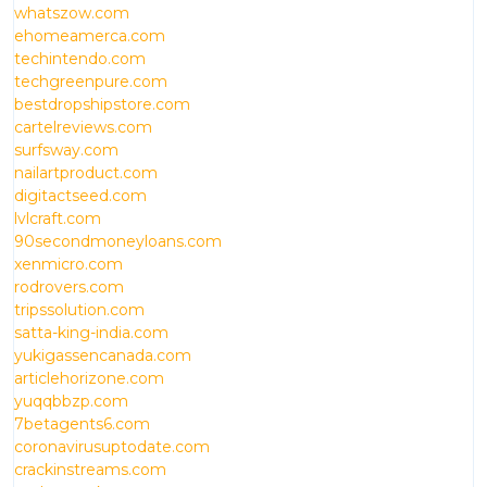
whatszow.com
ehomeamerca.com
techintendo.com
techgreenpure.com
bestdropshipstore.com
cartelreviews.com
surfsway.com
nailartproduct.com
digitactseed.com
lvlcraft.com
90secondmoneyloans.com
xenmicro.com
rodrovers.com
tripssolution.com
satta-king-india.com
yukigassencanada.com
articlehorizone.com
yuqqbbzp.com
7betagents6.com
coronavirusuptodate.com
crackinstreams.com