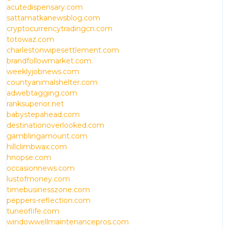
acutedispensary.com
sattamatkanewsblog.com
cryptocurrencytradingcn.com
totowaz.com
charlestonwipesettlement.com
brandfollowmarket.com
weeklyjobnews.com
countyanimalshelter.com
adwebtagging.com
ranksuperior.net
babystepahead.com
destinationoverlooked.com
gamblingamount.com
hillclimbwax.com
hnopse.com
occasionnews.com
lustofmoney.com
timebusinesszone.com
peppers-reflection.com
tuneoflife.com
windowwellmaintenancepros.com