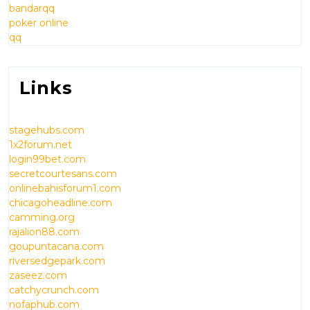
bandarqq
poker online
qq
Links
stagehubs.com
1x2forum.net
login99bet.com
secretcourtesans.com
onlinebahisforum1.com
chicagoheadline.com
camming.org
rajalion88.com
goupuntacana.com
riversedgepark.com
zaseez.com
catchycrunch.com
nofaphub.com