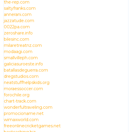
the-rep.com
saltyfranks.com
annerani.com
jazzatude.com
0022pa.com
zeroshare.info
bilesinc.com
milaretreatnz.com
modaagi.com
smallvilleph.com
galiciasuroeste.info
batallasdeguerra.com
dregstudios.com
neatstuffhelpskids.org
moraessoccer.com
forochile.org
chart-track.com
wonderfultraveling.com
promocioname.net
wimaxworld.com
freeonlinecricketgames.net