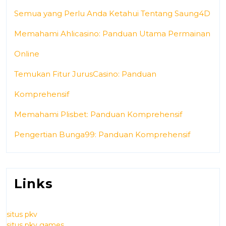
Semua yang Perlu Anda Ketahui Tentang Saung4D
Memahami Ahlicasino: Panduan Utama Permainan
Online
Temukan Fitur JurusCasino: Panduan
Komprehensif
Memahami Plisbet: Panduan Komprehensif
Pengertian Bunga99: Panduan Komprehensif
Links
situs pkv
situs pkv games