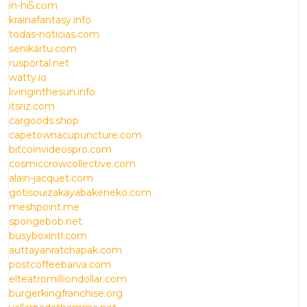
in-hi5.com
krainafantasy.info
todas-noticias.com
senikartu.com
rusportal.net
watty.io
livinginthesun.info
itsriz.com
cargoods.shop
capetownacupuncture.com
bitcoinvideospro.com
cosmiccrowcollective.com
alain-jacquet.com
gotisouizakayabakeneko.com
meshpoint.me
spongebob.net
busyboxintl.com
auttayanratchapak.com
postcoffeebarva.com
elteatromilliondollar.com
burgerkingfranchise.org