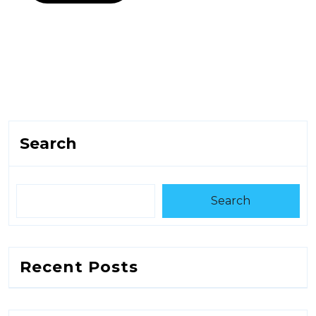
Search
Search
Recent Posts