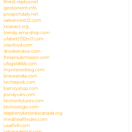
finest-replica.net
gestioneinh.info
prosportdaily.net
salesinvest22.com
teseract.org
trendy-ama-shop.com
ufabett732m7.com
visiofood.com
droidwindow.com
freeprsubmission.com
ufagold666.com
myinteriorblog.com
bnewsindia.com
techiepick.com
bamzyshop.com
pondycars.com
techonfutures.com
techoologic.com
raspberryketonescanada.org
medihealthrules.com
usathrill.com
vshapedental.com