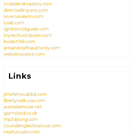
rockislandroastery.com
directselling-pro.com
revenuealarm.com
lurab.com
ignitioncoilguide.com
mytechcomputer.com
bioslot168.com
artsandcraftsauthority.com
webservicelive.com
Links
jimsfamousbbq.com
libertywalk-usa.com
australiamovie.net
gizmobird.co.uk
mp3djsong.com
coursdanglaistoulouse.com
neptunuslex.com