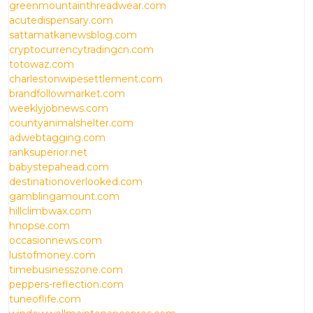
greenmountainthreadwear.com
acutedispensary.com
sattamatkanewsblog.com
cryptocurrencytradingcn.com
totowaz.com
charlestonwipesettlement.com
brandfollowmarket.com
weeklyjobnews.com
countyanimalshelter.com
adwebtagging.com
ranksuperior.net
babystepahead.com
destinationoverlooked.com
gamblingamount.com
hillclimbwax.com
hnopse.com
occasionnews.com
lustofmoney.com
timebusinesszone.com
peppers-reflection.com
tuneoflife.com