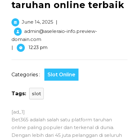
taruhan online terbaik
June 14, 2025
|
admin@aseleraio-info.preview-
domain.com
|
12:23 pm
Categories :
Slot Online
Tags:
slot
[ad_1]
Bet365 adalah salah satu platform taruhan
online paling populer dan terkenal di dunia.
Dengan lebih dari 45 juta pelanggan di seluruh