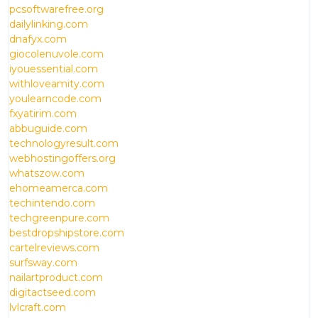
pcsoftwarefree.org
dailylinking.com
dnafyx.com
giocolenuvole.com
iyouessential.com
withloveamity.com
youlearncode.com
fxyatirim.com
abbuguide.com
technologyresult.com
webhostingoffers.org
whatszow.com
ehomeamerca.com
techintendo.com
techgreenpure.com
bestdropshipstore.com
cartelreviews.com
surfsway.com
nailartproduct.com
digitactseed.com
lvlcraft.com