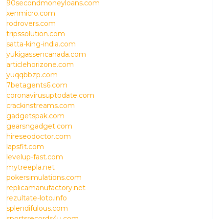
90secondmoneyloans.com
xenmicro.com
rodrovers.com
tripssolution.com
satta-king-india.com
yukigassencanada.com
articlehorizone.com
yuqqbbzp.com
7betagents6.com
coronavirusuptodate.com
crackinstreams.com
gadgetspak.com
gearsngadget.com
hireseodoctor.com
lapsfit.com
levelup-fast.com
mytreepla.net
pokersimulations.com
replicamanufactory.net
rezultate-loto.info
splendifulous.com
sportsrecords4u.com