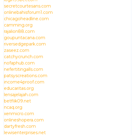
secretcourtesans.com
onlinebahisforum1.com
chicagoheadline.com
camming.org
rajalion88.com
goupuntacana.com
riversedgepark.com
zaseez.com
catchycrunch.com
nofaphub.com
nefertitingalls.com
patsyscreations.com
income4proof.com
educaritas.org
lensajelajah.com
betflik09.net
ncaq.org
xenmicro.com
onlineshopera.com
dartyfresh.com
lewisenterprises.net