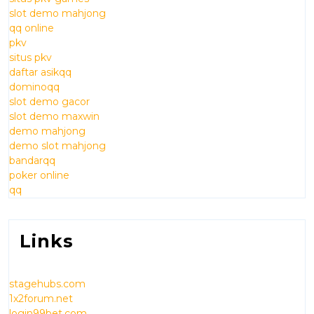
slot demo mahjong
qq online
pkv
situs pkv
daftar asikqq
dominoqq
slot demo gacor
slot demo maxwin
demo mahjong
demo slot mahjong
bandarqq
poker online
qq
Links
stagehubs.com
1x2forum.net
login99bet.com