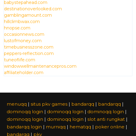
babystepahead.com
destinationoverlooked.com
gamblingamount.com
hillclimbwax.com
hnopse.com
occasionnews.com
lustofmoney.com
timebusinesszone.com
peppers-reflection.com
tuneoflife.com
windowwellmaintenancepros.com
affiliateholder.com
menuqq
|
situs pkv games
|
bandarqq
|
bandarqq
|
dominoqq login
|
dominoqq login
|
dominoqq login
|
dominoqq login
|
dominoqq login
|
slot anti rungkat
|
bandarqq login
|
murniqq
|
hematqq
|
poker online
|
bandarqq
|
pkv