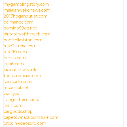
mygamblingstory.com
majalahwekonews.com
2017hoganoutlet.com
pelmanec.com
domino99qq.net
directoryoftheweb.com
donttellashton.com
rush3studio.com
roro90.com
herzio.com
in-hi5.com
krainafantasy.info
todas-noticias.com
senikartu.com
rusportal.net
watty.io
livinginthesun.info
itsriz.com
cargoods.shop
capetownacupuncture.com
bitcoinvideospro.com