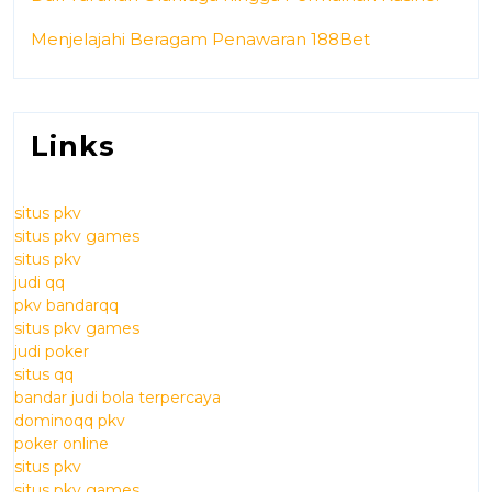
Menjelajahi Beragam Penawaran 188Bet
Links
situs pkv
situs pkv games
situs pkv
judi qq
pkv bandarqq
situs pkv games
judi poker
situs qq
bandar judi bola terpercaya
dominoqq pkv
poker online
situs pkv
situs pkv games