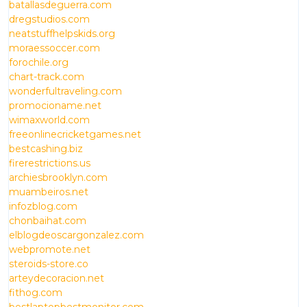
batallasdeguerra.com
dregstudios.com
neatstuffhelpskids.org
moraessoccer.com
forochile.org
chart-track.com
wonderfultraveling.com
promocioname.net
wimaxworld.com
freeonlinecricketgames.net
bestcashing.biz
firerestrictions.us
archiesbrooklyn.com
muambeiros.net
infozblog.com
chonbaihat.com
elblogdeoscargonzalez.com
webpromote.net
steroids-store.co
arteydecoracion.net
fithog.com