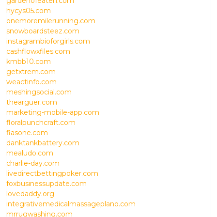
gardenofeaten.com
hycys05.com
onemoremilerunning.com
snowboardsteez.com
instagrambioforgirls.com
cashflowxfiles.com
kmbb10.com
getxtrem.com
weactinfo.com
meshingsocial.com
thearguer.com
marketing-mobile-app.com
floralpunchcraft.com
fiasone.com
danktankbattery.com
mealudo.com
charlie-day.com
livedirectbettingpoker.com
foxbusinessupdate.com
lovedaddy.org
integrativemedicalmassageplano.com
mrrugwashing.com