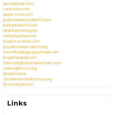
goviralstudy.com
cartourism.net
apple-cores.com
pulserasdeactividad10.com
barbaracarlotti.com
desktopmining.net
inthebleachers.net
lexapro-rx-store.com
buyskincareproducts.org
frenchbulldogpuppyforsale.net
kogamasquid.com
themultiplicationtablechart.com
casinoglamour.org
dextercoin.io
christianarticledirectory.org
5homestyle.com
Links