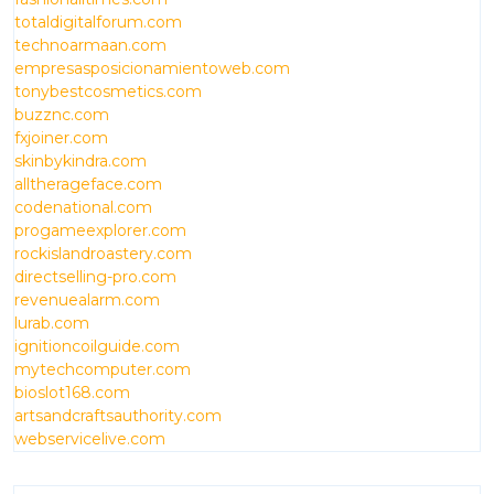
totaldigitalforum.com
technoarmaan.com
empresasposicionamientoweb.com
tonybestcosmetics.com
buzznc.com
fxjoiner.com
skinbykindra.com
alltherageface.com
codenational.com
progameexplorer.com
rockislandroastery.com
directselling-pro.com
revenuealarm.com
lurab.com
ignitioncoilguide.com
mytechcomputer.com
bioslot168.com
artsandcraftsauthority.com
webservicelive.com