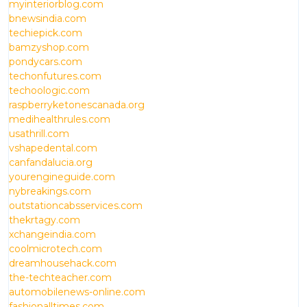
myinteriorblog.com
bnewsindia.com
techiepick.com
bamzyshop.com
pondycars.com
techonfutures.com
techoologic.com
raspberryketonescanada.org
medihealthrules.com
usathrill.com
vshapedental.com
canfandalucia.org
yourengineguide.com
nybreakings.com
outstationcabsservices.com
thekrtagy.com
xchangeindia.com
coolmicrotech.com
dreamhousehack.com
the-techteacher.com
automobilenews-online.com
fashionalltimes.com