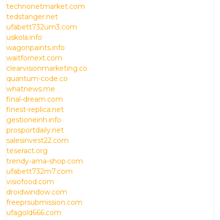
technonetmarket.com
tedstanger.net
ufabett732um3.com
uskola.info
wagonpaints.info
waitfornext.com
clearvisionmarketing.co
quantum-code.co
whatnews.me
final-dream.com
finest-replica.net
gestioneinh.info
prosportdaily.net
salesinvest22.com
teseract.org
trendy-ama-shop.com
ufabett732m7.com
visiofood.com
droidwindow.com
freeprsubmission.com
ufagold666.com