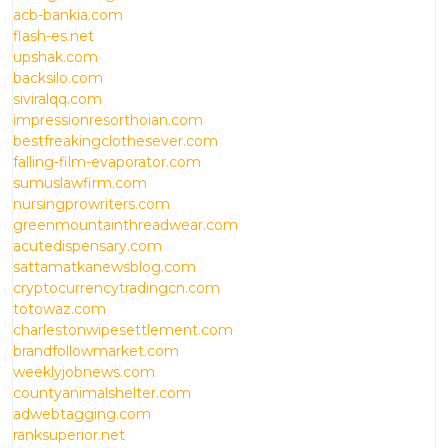
acb-bankia.com
flash-es.net
upshak.com
backsilo.com
siviralqq.com
impressionresorthoian.com
bestfreakingclothesever.com
falling-film-evaporator.com
sumuslawfirm.com
nursingprowriters.com
greenmountainthreadwear.com
acutedispensary.com
sattamatkanewsblog.com
cryptocurrencytradingcn.com
totowaz.com
charlestonwipesettlement.com
brandfollowmarket.com
weeklyjobnews.com
countyanimalshelter.com
adwebtagging.com
ranksuperior.net