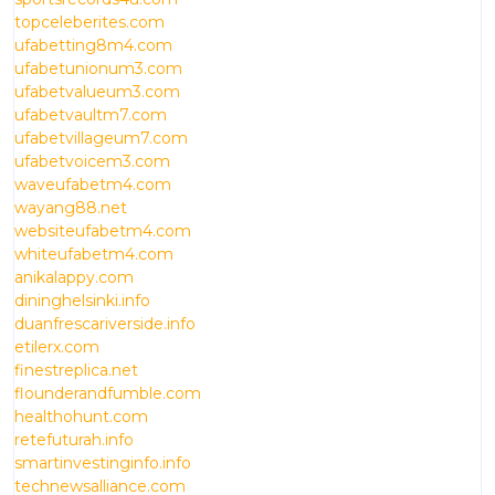
topceleberites.com
ufabetting8m4.com
ufabetunionum3.com
ufabetvalueum3.com
ufabetvaultm7.com
ufabetvillageum7.com
ufabetvoicem3.com
waveufabetm4.com
wayang88.net
websiteufabetm4.com
whiteufabetm4.com
anikalappy.com
dininghelsinki.info
duanfrescariverside.info
etilerx.com
finestreplica.net
flounderandfumble.com
healthohunt.com
retefuturah.info
smartinvestinginfo.info
technewsalliance.com