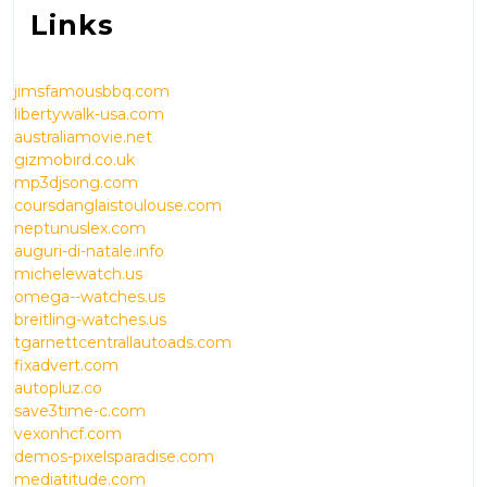
Links
jimsfamousbbq.com
libertywalk-usa.com
australiamovie.net
gizmobird.co.uk
mp3djsong.com
coursdanglaistoulouse.com
neptunuslex.com
auguri-di-natale.info
michelewatch.us
omega--watches.us
breitling-watches.us
tgarnettcentrallautoads.com
fixadvert.com
autopluz.co
save3time-c.com
vexonhcf.com
demos-pixelsparadise.com
mediatitude.com