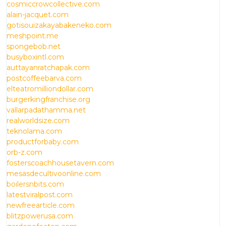
cosmiccrowcollective.com
alain-jacquet.com
gotisouizakayabakeneko.com
meshpoint.me
spongebob.net
busyboxintl.com
auttayanratchapak.com
postcoffeebarva.com
elteatromilliondollar.com
burgerkingfranchise.org
vallarpadathamma.net
realworldsize.com
teknolama.com
productforbaby.com
orb-z.com
fosterscoachhousetavern.com
mesasdecultivoonline.com
boilersnbits.com
latestviralpost.com
newfreearticle.com
blitzpowerusa.com