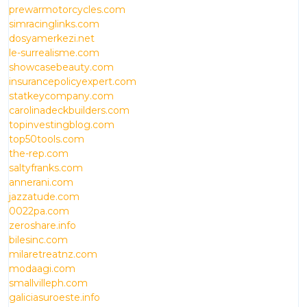
prewarmotorcycles.com
simracinglinks.com
dosyamerkezi.net
le-surrealisme.com
showcasebeauty.com
insurancepolicyexpert.com
statkeycompany.com
carolinadeckbuilders.com
topinvestingblog.com
top50tools.com
the-rep.com
saltyfranks.com
annerani.com
jazzatude.com
0022pa.com
zeroshare.info
bilesinc.com
milaretreatnz.com
modaagi.com
smallvilleph.com
galiciasuroeste.info