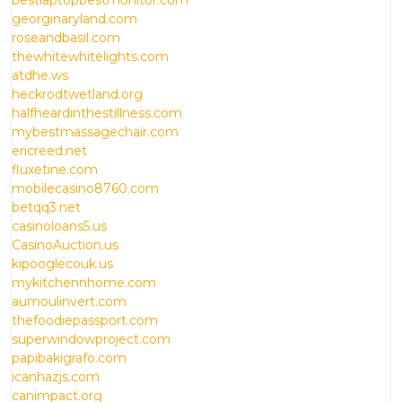
bestlaptopbestmonitor.com
georginaryland.com
roseandbasil.com
thewhitewhitelights.com
atdhe.ws
heckrodtwetland.org
halfheardinthestillness.com
mybestmassagechair.com
ericreed.net
fluxetine.com
mobilecasino8760.com
betqq3.net
casinoloans5.us
CasinoAuction.us
kipooglecouk.us
mykitchennhome.com
aumoulinvert.com
thefoodiepassport.com
superwindowproject.com
papibakigrafo.com
icanhazjs.com
canimpact.org