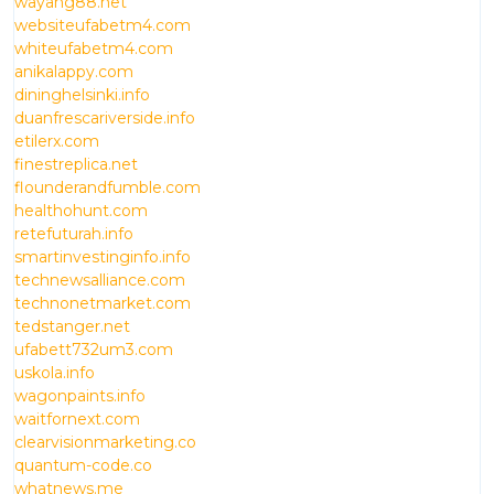
wayang88.net
websiteufabetm4.com
whiteufabetm4.com
anikalappy.com
dininghelsinki.info
duanfrescariverside.info
etilerx.com
finestreplica.net
flounderandfumble.com
healthohunt.com
retefuturah.info
smartinvestinginfo.info
technewsalliance.com
technonetmarket.com
tedstanger.net
ufabett732um3.com
uskola.info
wagonpaints.info
waitfornext.com
clearvisionmarketing.co
quantum-code.co
whatnews.me