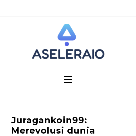
Juragankoin99:
Merevolusi dunia