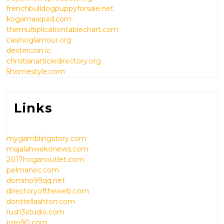
frenchbulldogpuppyforsale.net
kogamasquid.com
themultiplicationtablechart.com
casinoglamour.org
dextercoin.io
christianarticledirectory.org
5homestyle.com
Links
mygamblingstory.com
majalahwekonews.com
2017hoganoutlet.com
pelmanec.com
domino99qq.net
directoryoftheweb.com
donttellashton.com
rush3studio.com
roro90.com