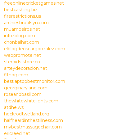
freeonlinecricketgames.net
bestcashing.biz
firerestrictions.us
archiesbrooklyn.com
muambeiros.net
infozblog.com
chonbaihat.com
elblogdeoscargonzalez.com
webpromote.net
steroids-store.co
arteydecoracion.net
fithog.com
bestlaptopbestmonitor.com
georginaryland.com
roseandbasil.com
thewhitewhitelights.com
atdhe.ws
heckrodtwetland.org
halfheardinthestillness.com
mybestmassagechair.com
ericreed.net