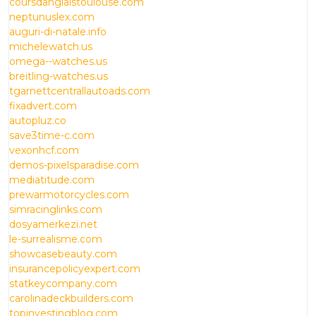
coursdanglaistoulouse.com
neptunuslex.com
auguri-di-natale.info
michelewatch.us
omega--watches.us
breitling-watches.us
tgarnettcentrallautoads.com
fixadvert.com
autopluz.co
save3time-c.com
vexonhcf.com
demos-pixelsparadise.com
mediatitude.com
prewarmotorcycles.com
simracinglinks.com
dosyamerkezi.net
le-surrealisme.com
showcasebeauty.com
insurancepolicyexpert.com
statkeycompany.com
carolinadeckbuilders.com
topinvestingblog.com