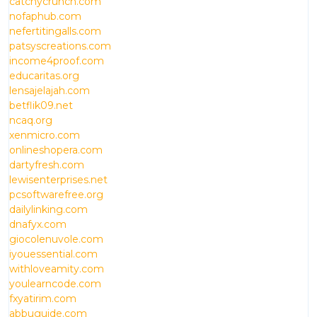
catchycrunch.com
nofaphub.com
nefertitingalls.com
patsyscreations.com
income4proof.com
educaritas.org
lensajelajah.com
betflik09.net
ncaq.org
xenmicro.com
onlineshopera.com
dartyfresh.com
lewisenterprises.net
pcsoftwarefree.org
dailylinking.com
dnafyx.com
giocolenuvole.com
iyouessential.com
withloveamity.com
youlearncode.com
fxyatirim.com
abbuguide.com