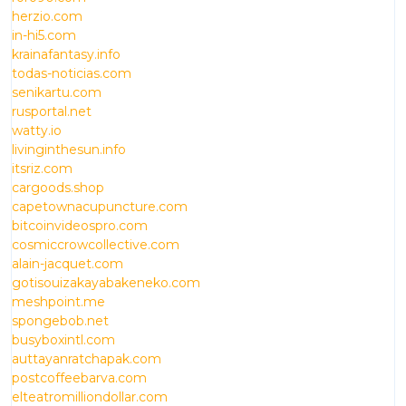
herzio.com
in-hi5.com
krainafantasy.info
todas-noticias.com
senikartu.com
rusportal.net
watty.io
livinginthesun.info
itsriz.com
cargoods.shop
capetownacupuncture.com
bitcoinvideospro.com
cosmiccrowcollective.com
alain-jacquet.com
gotisouizakayabakeneko.com
meshpoint.me
spongebob.net
busyboxintl.com
auttayanratchapak.com
postcoffeebarva.com
elteatromilliondollar.com