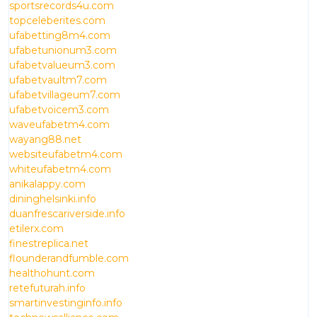
sportsrecords4u.com
topceleberites.com
ufabetting8m4.com
ufabetunionum3.com
ufabetvalueum3.com
ufabetvaultm7.com
ufabetvillageum7.com
ufabetvoicem3.com
waveufabetm4.com
wayang88.net
websiteufabetm4.com
whiteufabetm4.com
anikalappy.com
dininghelsinki.info
duanfrescariverside.info
etilerx.com
finestreplica.net
flounderandfumble.com
healthohunt.com
retefuturah.info
smartinvestinginfo.info