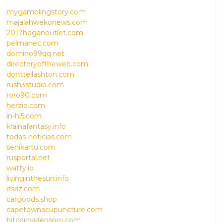
mygamblingstory.com
majalahwekonews.com
2017hoganoutlet.com
pelmanec.com
domino99qq.net
directoryoftheweb.com
donttellashton.com
rush3studio.com
roro90.com
herzio.com
in-hi5.com
krainafantasy.info
todas-noticias.com
senikartu.com
rusportal.net
watty.io
livinginthesun.info
itsriz.com
cargoods.shop
capetownacupuncture.com
bitcoinvideospro.com