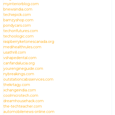
myinteriorblog.com
bnewsindia.com
techiepick.com
bamzyshop.com
pondycars.com
techonfutures.com
techoologic.com
raspberryketonescanada.org
medihealthrules.com
usathrill.com
vshapedental.com
canfandalucia.org
yourengineguide.com
nybreakings.com
outstationcabsservices.com
thekrtagy.com
xchangeindia.com
coolmicrotech.com
dreamhousehack.com
the-techteacher.com
automobilenews-online.com