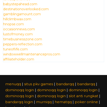
babystepahead.com
destinationoverlooked.com
gamblingamount.com
hillclimbwax.com
hnopse.com
occasionnews.com
lustofmoney.com
timebusinesszone.com
peppers-reflection.com
tuneoflife.com
windowwellmaintenancepros.com
affiliateholder.com
menuqq
|
situs pkv games
|
bandarqq
|
bandarqq
|
dominoqq login
|
dominoqq login
|
dominoqq login
|
dominoqq login
|
dominoqq login
|
slot anti rungkat
|
bandarqq login
|
murniqq
|
hematqq
|
poker online
|