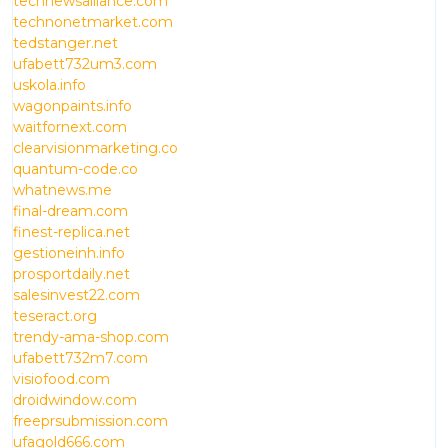
technewsalliance.com
technonetmarket.com
tedstanger.net
ufabett732um3.com
uskola.info
wagonpaints.info
waitfornext.com
clearvisionmarketing.co
quantum-code.co
whatnews.me
final-dream.com
finest-replica.net
gestioneinh.info
prosportdaily.net
salesinvest22.com
teseract.org
trendy-ama-shop.com
ufabett732m7.com
visiofood.com
droidwindow.com
freeprsubmission.com
ufagold666.com