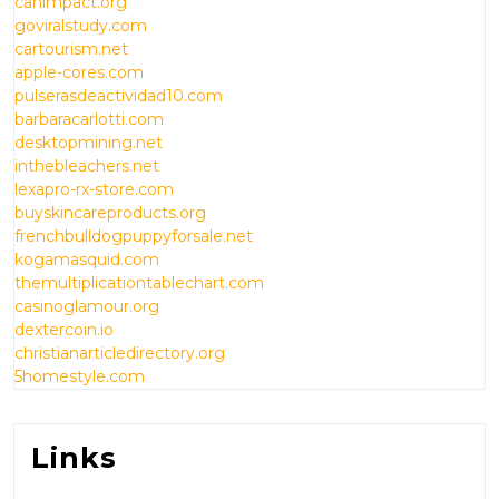
canimpact.org
goviralstudy.com
cartourism.net
apple-cores.com
pulserasdeactividad10.com
barbaracarlotti.com
desktopmining.net
inthebleachers.net
lexapro-rx-store.com
buyskincareproducts.org
frenchbulldogpuppyforsale.net
kogamasquid.com
themultiplicationtablechart.com
casinoglamour.org
dextercoin.io
christianarticledirectory.org
5homestyle.com
Links