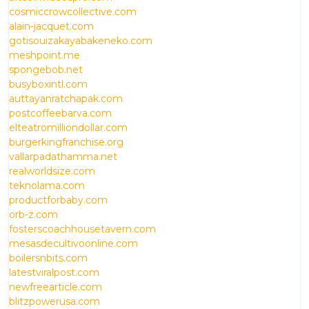
cosmiccrowcollective.com
alain-jacquet.com
gotisouizakayabakeneko.com
meshpoint.me
spongebob.net
busyboxintl.com
auttayanratchapak.com
postcoffeebarva.com
elteatromilliondollar.com
burgerkingfranchise.org
vallarpadathamma.net
realworldsize.com
teknolama.com
productforbaby.com
orb-z.com
fosterscoachhousetavern.com
mesasdecultivoonline.com
boilersnbits.com
latestviralpost.com
newfreearticle.com
blitzpowerusa.com