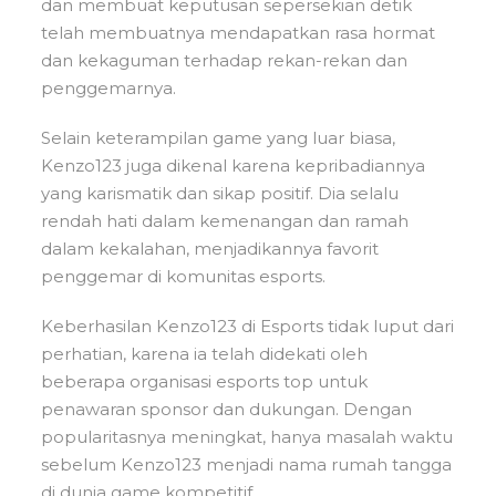
dan membuat keputusan sepersekian detik
telah membuatnya mendapatkan rasa hormat
dan kekaguman terhadap rekan-rekan dan
penggemarnya.
Selain keterampilan game yang luar biasa,
Kenzo123 juga dikenal karena kepribadiannya
yang karismatik dan sikap positif. Dia selalu
rendah hati dalam kemenangan dan ramah
dalam kekalahan, menjadikannya favorit
penggemar di komunitas esports.
Keberhasilan Kenzo123 di Esports tidak luput dari
perhatian, karena ia telah didekati oleh
beberapa organisasi esports top untuk
penawaran sponsor dan dukungan. Dengan
popularitasnya meningkat, hanya masalah waktu
sebelum Kenzo123 menjadi nama rumah tangga
di dunia game kompetitif.