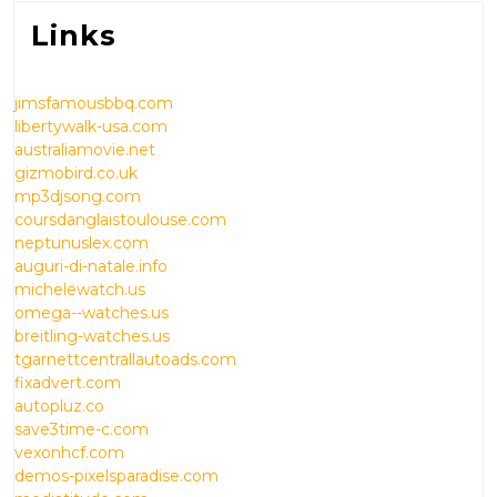
Links
jimsfamousbbq.com
libertywalk-usa.com
australiamovie.net
gizmobird.co.uk
mp3djsong.com
coursdanglaistoulouse.com
neptunuslex.com
auguri-di-natale.info
michelewatch.us
omega--watches.us
breitling-watches.us
tgarnettcentrallautoads.com
fixadvert.com
autopluz.co
save3time-c.com
vexonhcf.com
demos-pixelsparadise.com