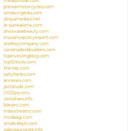
mediatitude.com
prewarmotorcycles.com
simracinglinks.com
dosyamerkezi.net
le-surrealisme.com
showcasebeauty.com
insurancepolicyexpert.com
statkeycompany.com
carolinadeckbuilders.com
topinvestingblog.com
top50tools.com
the-rep.com
saltyfranks.com
annerani.com
jazzatude.com
0022pa.com
zeroshare.info
bilesinc.com
milaretreatnz.com
modaagi.com
smallvilleph.com
galiciasuroeste.info