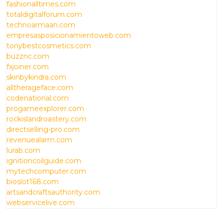
fashionalltimes.com
totaldigitalforum.com
technoarmaan.com
empresasposicionamientoweb.com
tonybestcosmetics.com
buzznc.com
fxjoiner.com
skinbykindra.com
alltherageface.com
codenational.com
progameexplorer.com
rockislandroastery.com
directselling-pro.com
revenuealarm.com
lurab.com
ignitioncoilguide.com
mytechcomputer.com
bioslot168.com
artsandcraftsauthority.com
webservicelive.com