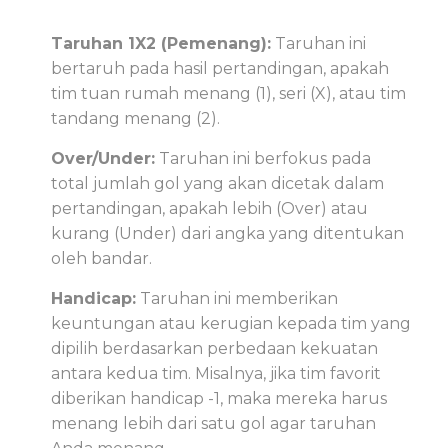
Taruhan 1X2 (Pemenang):
Taruhan ini
bertaruh pada hasil pertandingan, apakah
tim tuan rumah menang (1), seri (X), atau tim
tandang menang (2).
Over/Under:
Taruhan ini berfokus pada
total jumlah gol yang akan dicetak dalam
pertandingan, apakah lebih (Over) atau
kurang (Under) dari angka yang ditentukan
oleh bandar.
Handicap:
Taruhan ini memberikan
keuntungan atau kerugian kepada tim yang
dipilih berdasarkan perbedaan kekuatan
antara kedua tim. Misalnya, jika tim favorit
diberikan handicap -1, maka mereka harus
menang lebih dari satu gol agar taruhan