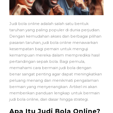
Judi bola online adalah salah satu bentuk
taruhan yang paling populer di dunia perjudian.
Dengan kemudahan akses dan berbagai pilihan
pasaran taruhan, judi bola online menawarkan
kesempatan bagi pemain untuk menguji
kemampuan mereka dalam memprediksi hasil
pertandingan sepak bola. Bagi pemula,
memahami cara bermain judi bola dengan
benar sangat penting agar dapat meningkatkan
peluang menang dan menikmati pengalaman
bermain yang menyenangkan. Artikel ini akan
memberikan panduan lengkap untuk bermain
judi bola online, dari dasar hingga strategi.
Apa Itu Judi Bola Online?