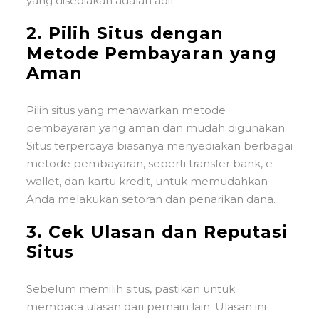
yang disediakan adalah adil.
2. Pilih Situs dengan
Metode Pembayaran yang
Aman
Pilih situs yang menawarkan metode
pembayaran yang aman dan mudah digunakan.
Situs terpercaya biasanya menyediakan berbagai
metode pembayaran, seperti transfer bank, e-
wallet, dan kartu kredit, untuk memudahkan
Anda melakukan setoran dan penarikan dana.
3. Cek Ulasan dan Reputasi
Situs
Sebelum memilih situs, pastikan untuk
membaca ulasan dari pemain lain. Ulasan ini