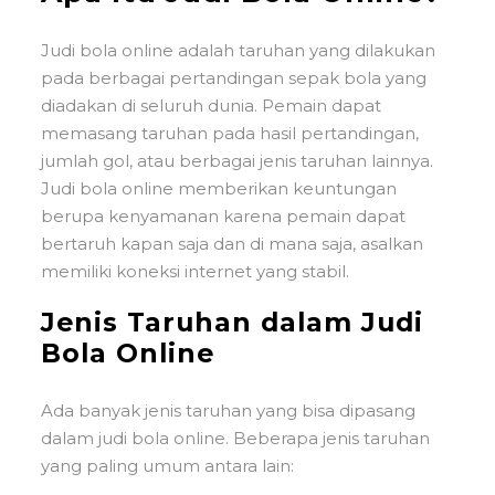
Judi bola online adalah taruhan yang dilakukan
pada berbagai pertandingan sepak bola yang
diadakan di seluruh dunia. Pemain dapat
memasang taruhan pada hasil pertandingan,
jumlah gol, atau berbagai jenis taruhan lainnya.
Judi bola online memberikan keuntungan
berupa kenyamanan karena pemain dapat
bertaruh kapan saja dan di mana saja, asalkan
memiliki koneksi internet yang stabil.
Jenis Taruhan dalam Judi
Bola Online
Ada banyak jenis taruhan yang bisa dipasang
dalam judi bola online. Beberapa jenis taruhan
yang paling umum antara lain: