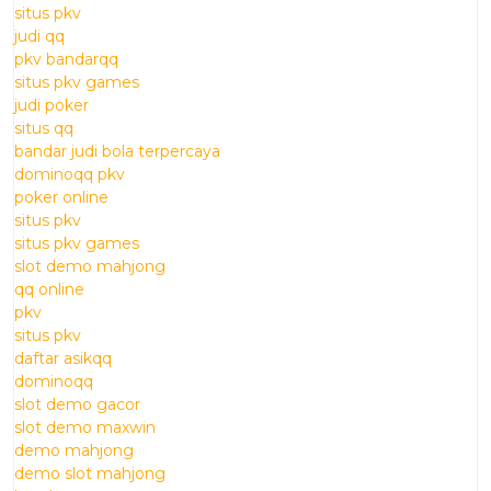
situs pkv
judi qq
pkv bandarqq
situs pkv games
judi poker
situs qq
bandar judi bola terpercaya
dominoqq pkv
poker online
situs pkv
situs pkv games
slot demo mahjong
qq online
pkv
situs pkv
daftar asikqq
dominoqq
slot demo gacor
slot demo maxwin
demo mahjong
demo slot mahjong