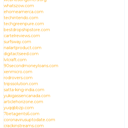
whatszow.com
ehomeamerca.com
techintendo.com
techgreenpure.com
bestdropshipstore.com
cartelreviews.com
surfsway.com
nailartproduct.com
digitactseed.com
lvlcraft.com
90secondmoneyloans.com
xenmicro.com
rodrovers.com
tripssolution.com
satta-king-india.com
yukigassencanada.com
articlehorizone.com
yuqqbbzp.com
7betagents6.com
coronavirusuptodate.com
crackinstreams.com