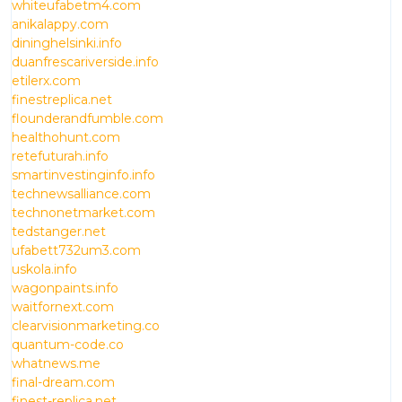
whiteufabetm4.com
anikalappy.com
dininghelsinki.info
duanfrescariverside.info
etilerx.com
finestreplica.net
flounderandfumble.com
healthohunt.com
retefuturah.info
smartinvestinginfo.info
technewsalliance.com
technonetmarket.com
tedstanger.net
ufabett732um3.com
uskola.info
wagonpaints.info
waitfornext.com
clearvisionmarketing.co
quantum-code.co
whatnews.me
final-dream.com
finest-replica.net