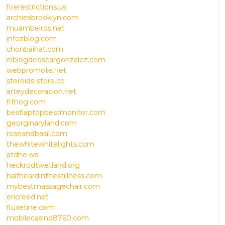
firerestrictions.us
archiesbrooklyn.com
muambeiros.net
infozblog.com
chonbaihat.com
elblogdeoscargonzalez.com
webpromote.net
steroids-store.co
arteydecoracion.net
fithog.com
bestlaptopbestmonitor.com
georginaryland.com
roseandbasil.com
thewhitewhitelights.com
atdhe.ws
heckrodtwetland.org
halfheardinthestillness.com
mybestmassagechair.com
ericreed.net
fluxetine.com
mobilecasino8760.com