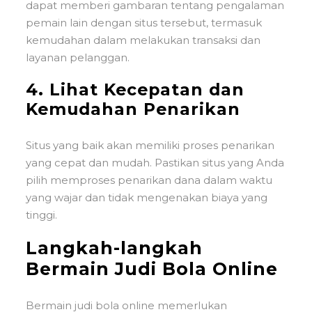
dapat memberi gambaran tentang pengalaman
pemain lain dengan situs tersebut, termasuk
kemudahan dalam melakukan transaksi dan
layanan pelanggan.
4. Lihat Kecepatan dan
Kemudahan Penarikan
Situs yang baik akan memiliki proses penarikan
yang cepat dan mudah. Pastikan situs yang Anda
pilih memproses penarikan dana dalam waktu
yang wajar dan tidak mengenakan biaya yang
tinggi.
Langkah-langkah
Bermain Judi Bola Online
Bermain judi bola online memerlukan