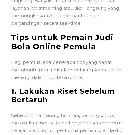
langsung. Banyak situs judi bola menyediakan
layanan live streaming atau skor langsung yang
memungkinkan Anda memantau hasil
pertandingan secara real-time.
Tips untuk Pemain Judi
Bola Online Pemula
Bagi pemula, ada beberapa tips yang dapat
membantu meningkatkan peluang Anda untuk
menang dalam judi bola online:
1. Lakukan Riset Sebelum
Bertaruh
Sebelum memasang taruhan, penting untuk
melakukan riset tentang tim yang akan bermain.
Pelajari statistik tim, performa pemain, dan faktor