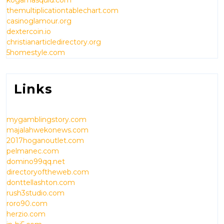
kogamasquid.com
themultiplicationtablechart.com
casinoglamour.org
dextercoin.io
christianarticledirectory.org
5homestyle.com
Links
mygamblingstory.com
majalahwekonews.com
2017hoganoutlet.com
pelmanec.com
domino99qq.net
directoryoftheweb.com
donttellashton.com
rush3studio.com
roro90.com
herzio.com