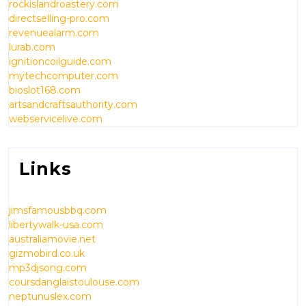
rockislandroastery.com
directselling-pro.com
revenuealarm.com
lurab.com
ignitioncoilguide.com
mytechcomputer.com
bioslot168.com
artsandcraftsauthority.com
webservicelive.com
Links
jimsfamousbbq.com
libertywalk-usa.com
australiamovie.net
gizmobird.co.uk
mp3djsong.com
coursdanglaistoulouse.com
neptunuslex.com