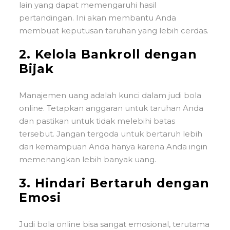
lain yang dapat memengaruhi hasil
pertandingan. Ini akan membantu Anda
membuat keputusan taruhan yang lebih cerdas.
2. Kelola Bankroll dengan
Bijak
Manajemen uang adalah kunci dalam judi bola
online. Tetapkan anggaran untuk taruhan Anda
dan pastikan untuk tidak melebihi batas
tersebut. Jangan tergoda untuk bertaruh lebih
dari kemampuan Anda hanya karena Anda ingin
memenangkan lebih banyak uang.
3. Hindari Bertaruh dengan
Emosi
Judi bola online bisa sangat emosional, terutama