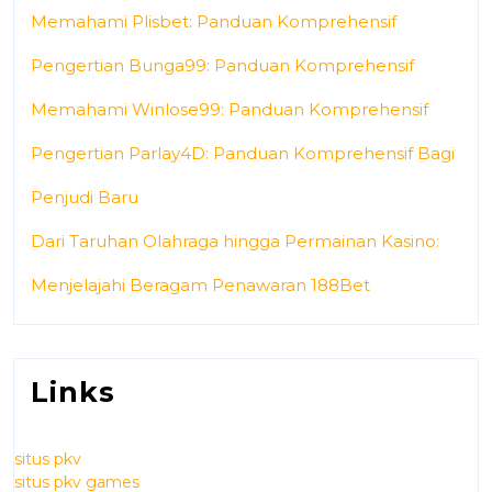
Memahami Plisbet: Panduan Komprehensif
Pengertian Bunga99: Panduan Komprehensif
Memahami Winlose99: Panduan Komprehensif
Pengertian Parlay4D: Panduan Komprehensif Bagi
Penjudi Baru
Dari Taruhan Olahraga hingga Permainan Kasino:
Menjelajahi Beragam Penawaran 188Bet
Links
situs pkv
situs pkv games