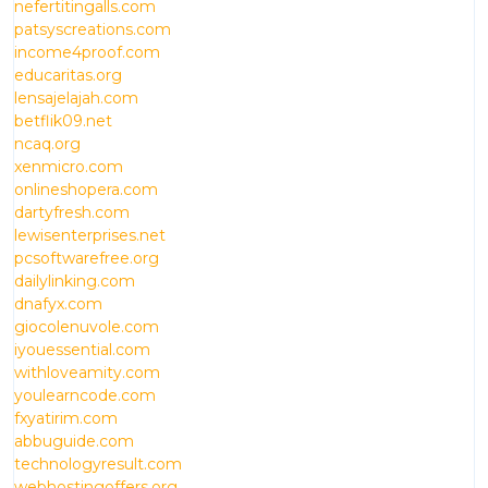
nefertitingalls.com
patsyscreations.com
income4proof.com
educaritas.org
lensajelajah.com
betflik09.net
ncaq.org
xenmicro.com
onlineshopera.com
dartyfresh.com
lewisenterprises.net
pcsoftwarefree.org
dailylinking.com
dnafyx.com
giocolenuvole.com
iyouessential.com
withloveamity.com
youlearncode.com
fxyatirim.com
abbuguide.com
technologyresult.com
webhostingoffers.org