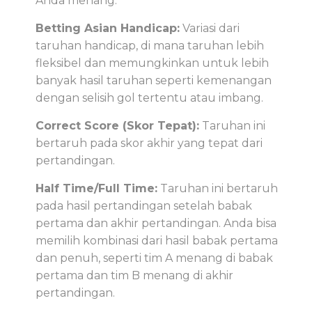
Anda menang.
Betting Asian Handicap:
Variasi dari
taruhan handicap, di mana taruhan lebih
fleksibel dan memungkinkan untuk lebih
banyak hasil taruhan seperti kemenangan
dengan selisih gol tertentu atau imbang.
Correct Score (Skor Tepat):
Taruhan ini
bertaruh pada skor akhir yang tepat dari
pertandingan.
Half Time/Full Time:
Taruhan ini bertaruh
pada hasil pertandingan setelah babak
pertama dan akhir pertandingan. Anda bisa
memilih kombinasi dari hasil babak pertama
dan penuh, seperti tim A menang di babak
pertama dan tim B menang di akhir
pertandingan.