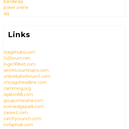
bandarqq
poker online
qq
Links
stagehubs.com
1x2forum.net
login99bet.com
secretcourtesans.com
onlinebahisforum1.com
chicagoheadline.com
camming.org
rajalion88.com
goupuntacana.com
riversedgepark.com
zaseez.com
catchycrunch.com
nofaphub.com