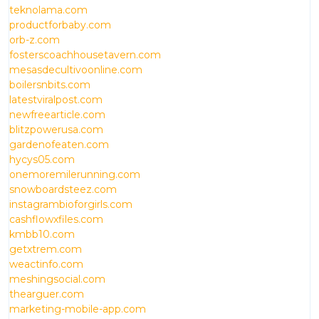
teknolama.com
productforbaby.com
orb-z.com
fosterscoachhousetavern.com
mesasdecultivoonline.com
boilersnbits.com
latestviralpost.com
newfreearticle.com
blitzpowerusa.com
gardenofeaten.com
hycys05.com
onemoremilerunning.com
snowboardsteez.com
instagrambioforgirls.com
cashflowxfiles.com
kmbb10.com
getxtrem.com
weactinfo.com
meshingsocial.com
thearguer.com
marketing-mobile-app.com