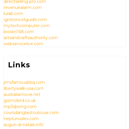
directselling-pro.com
revenuealarm.com
lurab.com
ignitioncoilguide.com
mytechcomputer.com
bioslot168.com
artsandcraftsauthority.com
webservicelive.com
Links
jimsfamousbbq.com
libertywalk-usa.com
australiamovie.net
gizmobird.co.uk
mp3djsong.com
coursdanglaistoulouse.com
neptunuslex.com
auguri-di-natale.info