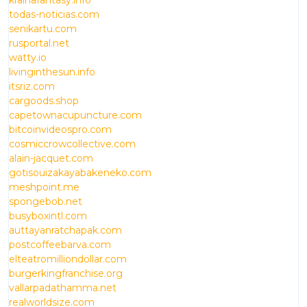
krainafantasy.info
todas-noticias.com
senikartu.com
rusportal.net
watty.io
livinginthesun.info
itsriz.com
cargoods.shop
capetownacupuncture.com
bitcoinvideospro.com
cosmiccrowcollective.com
alain-jacquet.com
gotisouizakayabakeneko.com
meshpoint.me
spongebob.net
busyboxintl.com
auttayanratchapak.com
postcoffeebarva.com
elteatromilliondollar.com
burgerkingfranchise.org
vallarpadathamma.net
realworldsize.com