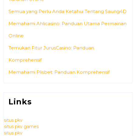
Semua yang Perlu Anda Ketahui Tentang Saung4D
Memahami Ahlicasino: Panduan Utama Permainan
Online
Temukan Fitur JurusCasino: Panduan
Komprehensif
Memahami Plisbet: Panduan Komprehensif
Links
situs pkv
situs pkv games
situs pkv