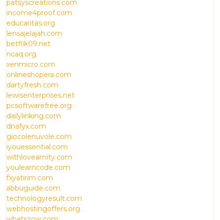
patsyscreations.com
income4proof.com
educaritas.org
lensajelajah.com
betflik09.net
ncaq.org
xenmicro.com
onlineshopera.com
dartyfresh.com
lewisenterprises.net
pcsoftwarefree.org
dailylinking.com
dnafyx.com
giocolenuvole.com
iyouessential.com
withloveamity.com
youlearncode.com
fxyatirim.com
abbuguide.com
technologyresult.com
webhostingoffers.org
whatszow.com