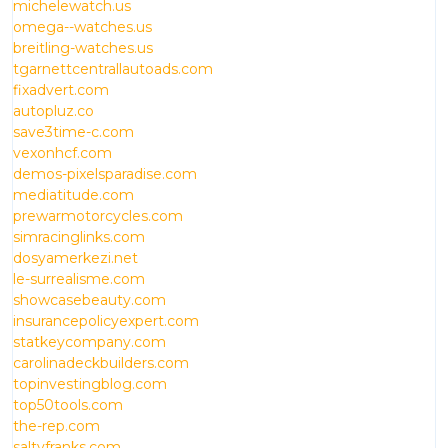
michelewatch.us
omega--watches.us
breitling-watches.us
tgarnettcentrallautoads.com
fixadvert.com
autopluz.co
save3time-c.com
vexonhcf.com
demos-pixelsparadise.com
mediatitude.com
prewarmotorcycles.com
simracinglinks.com
dosyamerkezi.net
le-surrealisme.com
showcasebeauty.com
insurancepolicyexpert.com
statkeycompany.com
carolinadeckbuilders.com
topinvestingblog.com
top50tools.com
the-rep.com
saltyfranks.com