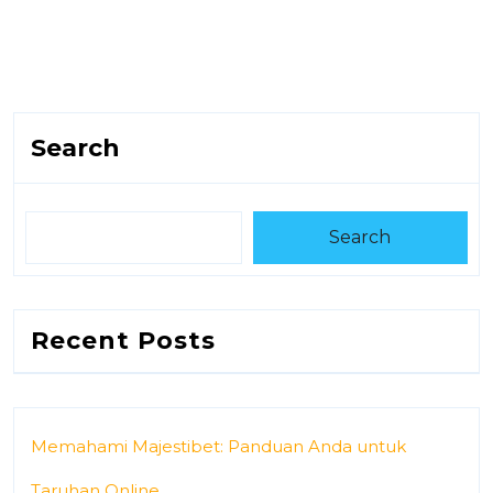
Search
Search
Recent Posts
Memahami Majestibet: Panduan Anda untuk
Taruhan Online