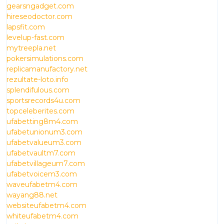
gearsngadget.com
hireseodoctor.com
lapsfit.com
levelup-fast.com
mytreepla.net
pokersimulations.com
replicamanufactory.net
rezultate-loto.info
splendifulous.com
sportsrecords4u.com
topceleberites.com
ufabetting8m4.com
ufabetunionum3.com
ufabetvalueum3.com
ufabetvaultm7.com
ufabetvillageum7.com
ufabetvoicem3.com
waveufabetm4.com
wayang88.net
websiteufabetm4.com
whiteufabetm4.com