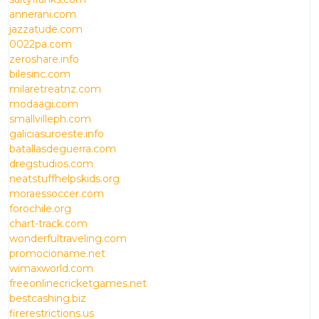
annerani.com
jazzatude.com
0022pa.com
zeroshare.info
bilesinc.com
milaretreatnz.com
modaagi.com
smallvilleph.com
galiciasuroeste.info
batallasdeguerra.com
dregstudios.com
neatstuffhelpskids.org
moraessoccer.com
forochile.org
chart-track.com
wonderfultraveling.com
promocioname.net
wimaxworld.com
freeonlinecricketgames.net
bestcashing.biz
firerestrictions.us