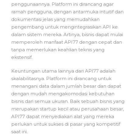
penggunaannya. Platform ini dirancang agar
ramah pengguna, dengan antarmuka intuitif dan
dokumentasi jelas yang memudahkan
pengembang untuk mengintegrasikan API ke
dalam sistem mereka. Artinya, bisnis dapat mulai
memperoleh manfaat API77 dengan cepat dan
tanpa memerlukan keahlian teknis yang
ekstensif.
Keuntungan utama lainnya dari API77 adalah
skalabilitasnya. Platform ini dirancang untuk
menangani data dalam jumlah besar dan dapat
dengan mudah mengakomodasi kebutuhan
bisnis dari semua ukuran. Baik sebuah bisnis yang
merupakan startup kecil atau perusahaan besar,
API77 dapat menyediakan alat yang mereka
perlukan untuk sukses di pasar yang kompetitif
saat ini.