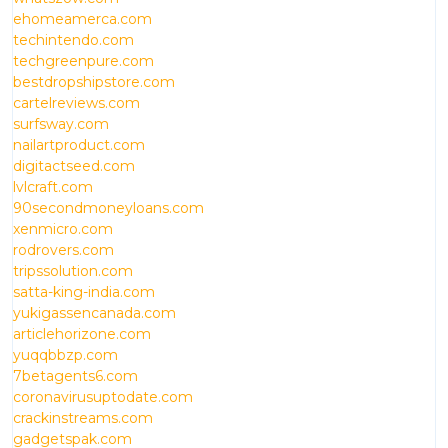
ehomeamerca.com
techintendo.com
techgreenpure.com
bestdropshipstore.com
cartelreviews.com
surfsway.com
nailartproduct.com
digitactseed.com
lvlcraft.com
90secondmoneyloans.com
xenmicro.com
rodrovers.com
tripssolution.com
satta-king-india.com
yukigassencanada.com
articlehorizone.com
yuqqbbzp.com
7betagents6.com
coronavirusuptodate.com
crackinstreams.com
gadgetspak.com