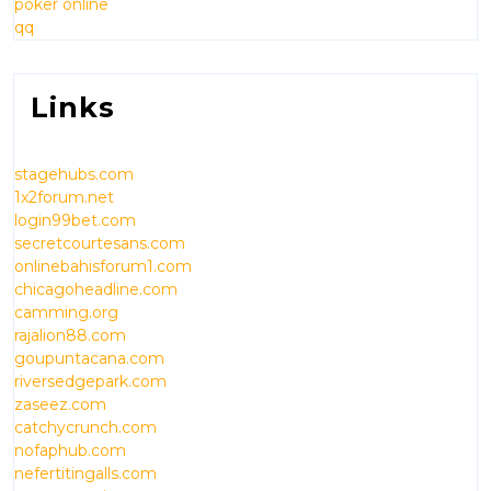
poker online
qq
Links
stagehubs.com
1x2forum.net
login99bet.com
secretcourtesans.com
onlinebahisforum1.com
chicagoheadline.com
camming.org
rajalion88.com
goupuntacana.com
riversedgepark.com
zaseez.com
catchycrunch.com
nofaphub.com
nefertitingalls.com