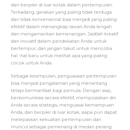
dan berpikir di luar kotak dalam pertempuran.
Terkadang, gerakan yang paling tidak terduga
dan tidak konvensional bisa menjadi yang paling
efektif dalam menangkap lawan Anda lengah
dan mengamankan kemenangan. Jadilah kreatif
dan inovatif dalam pendekatan Anda untuk
bertempur, dan jangan takut untuk mencoba
hal -hal baru untuk melihat apa yang paling
cocok untuk Anda.
Sebagai kesimpulan, penguasaan pertempuran
bisa menjadi pengalaman yang menantang
tetapi bermanfaat bagi pemula. Dengan siap,
berkomunikasi secara efektif, memposisikan diri
Anda secara strategis, menguasai kemampuan
Anda, dan berpikir di luar kotak, siapa pun dapat
melepaskan kekuatan pertempuran dan
muncul sebagai pemenang di medan perang.