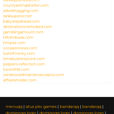
weeklyjobnews.com
countyanimalshelter.com
adwebtagging.com
ranksuperior.net
babystepahead.com
destinationoverlooked.com
gamblingamount.com
hillclimbwax.com
hnopse.com
occasionnews.com
lustofmoney.com
timebusinesszone.com
peppers-reflection.com
tuneoflife.com
windowwellmaintenancepros.com
affiliateholder.com
menuqq
|
situs pkv games
|
bandarqq
|
bandarqq
|
dominoqq login
|
dominoqq login
|
dominoqq login
|