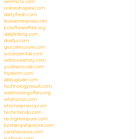
xenmicro.com
onlineshopera.com
dartyfresh.com
lewisenterprises.net
pcsoftwarefree.org
dailylinking.com
dnafyx.com
giocolenuvole.com
iyouessential.com
withloveamity.com
youlearncode.com
fxyatirim.com
abbuguide.com
technologyresult.com
webhostingoffers.org
whatszow.com
ehomeamerca.com
techintendo.com
techgreenpure.com
bestdropshipstore.com
cartelreviews.com
surfsway.com