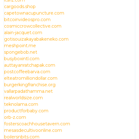
itsriz.com
cargoods.shop
capetownacupuncture.com
bitcoinvideospro.com
cosmiccrowcollective.com
alain-jacquet.com
gotisouizakayabakeneko.com
meshpoint.me
spongebob.net
busyboxintl.com
auttayanratchapak.com
postcoffeebarva.com
elteatromilliondollar.com
burgerkingfranchise.org
vallarpadathamma.net
realworldsize.com
teknolama.com
productforbaby.com
orb-z.com
fosterscoachhousetavern.com
mesasdecultivoonline.com
boilersnbits.com