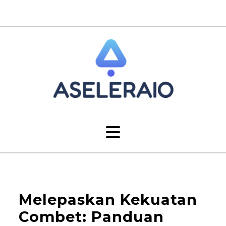
Melepaskan Kekuatan
Combet: Panduan