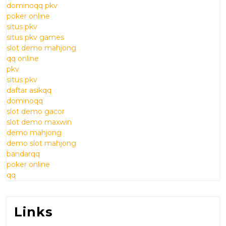
dominoqq pkv
poker online
situs pkv
situs pkv games
slot demo mahjong
qq online
pkv
situs pkv
daftar asikqq
dominoqq
slot demo gacor
slot demo maxwin
demo mahjong
demo slot mahjong
bandarqq
poker online
qq
Links