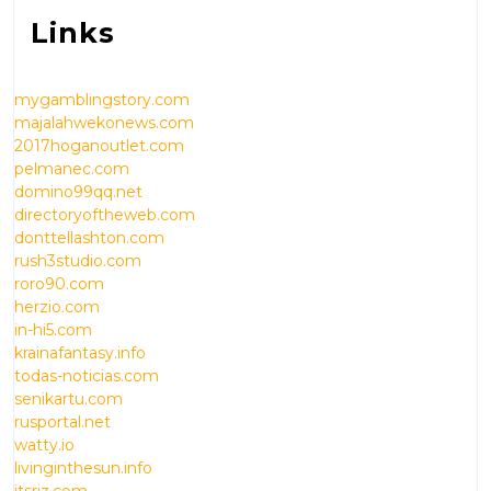
Links
mygamblingstory.com
majalahwekonews.com
2017hoganoutlet.com
pelmanec.com
domino99qq.net
directoryoftheweb.com
donttellashton.com
rush3studio.com
roro90.com
herzio.com
in-hi5.com
krainafantasy.info
todas-noticias.com
senikartu.com
rusportal.net
watty.io
livinginthesun.info