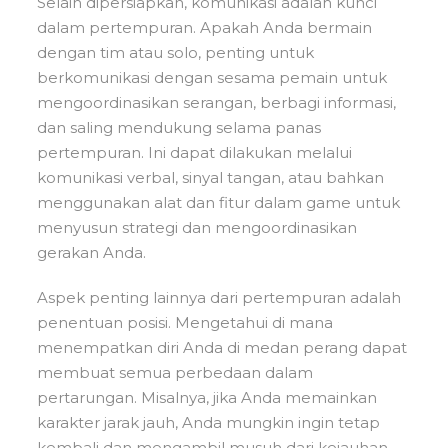
Selain dipersiapkan, komunikasi adalah kunci
dalam pertempuran. Apakah Anda bermain
dengan tim atau solo, penting untuk
berkomunikasi dengan sesama pemain untuk
mengoordinasikan serangan, berbagi informasi,
dan saling mendukung selama panas
pertempuran. Ini dapat dilakukan melalui
komunikasi verbal, sinyal tangan, atau bahkan
menggunakan alat dan fitur dalam game untuk
menyusun strategi dan mengoordinasikan
gerakan Anda.
Aspek penting lainnya dari pertempuran adalah
penentuan posisi. Mengetahui di mana
menempatkan diri Anda di medan perang dapat
membuat semua perbedaan dalam
pertarungan. Misalnya, jika Anda memainkan
karakter jarak jauh, Anda mungkin ingin tetap
kembali dan mengambil musuh dari kejauhan,