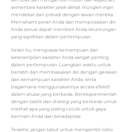
sementara karakter jarak dekat mungkin ingin
mendekat dan pribadi dengan lawan mereka.
Memahami peran Anda dan memposisikan diri
Anda sesuai dapat memberi Anda keuntungan
yang signifikan dalam pertempuran.
Selain itu, menguasai kemampuan dan
keterampilan karakter Anda sangat penting
dalam pertempuran. Luangkan waktu untuk
berlatih dan membiasakan diri dengan gerakan
dan kemampuan karakter Anda, serta
bagaimana menggunakannya secara efektif
dalam situasi yang berbeda. Bereksperimenlah
dengan taktik dan strategi yang berbeda untuk
melihat apa yang paling cocok untuk gaya
bermain Anda dan beradaptasi.
Terakhir, jangan takut untuk mengambil risiko