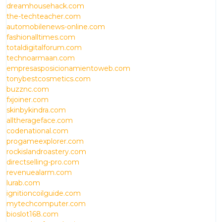
dreamhousehack.com
the-techteacher.com
automobilenews-online.com
fashionalltimes.com
totaldigitalforum.com
technoarmaan.com
empresasposicionamientoweb.com
tonybestcosmetics.com
buzznc.com
fxjoiner.com
skinbykindra.com
alltherageface.com
codenational.com
progameexplorer.com
rockislandroastery.com
directselling-pro.com
revenuealarm.com
lurab.com
ignitioncoilguide.com
mytechcomputer.com
bioslot168.com