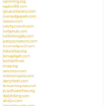
camming.org
rajalion88.com
goupuntacana.com
riversedgepark.com
zaseez.com
catchycrunch.com
nofaphub.com
nefertitingalls.com
patsyscreations.com
income4proof.com
educaritas.org
lensajelajah.com
betflik09.net
ncaq.org
xenmicro.com
onlineshopera.com
dartyfresh.com
lewisenterprises.net
pcsoftwarefree.org
dailylinking.com
dnafyx.com
giocolenuvole.com