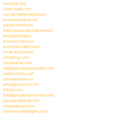
forochile.org
chart-track.com
wonderfultraveling.com
promocioname.net
wimaxworld.com
freeonlinecricketgames.net
bestcashing.biz
firerestrictions.us
archiesbrooklyn.com
muambeiros.net
infozblog.com
chonbaihat.com
elblogdeoscargonzalez.com
webpromote.net
steroids-store.co
arteydecoracion.net
fithog.com
bestlaptopbestmonitor.com
georginaryland.com
roseandbasil.com
thewhitewhitelights.com