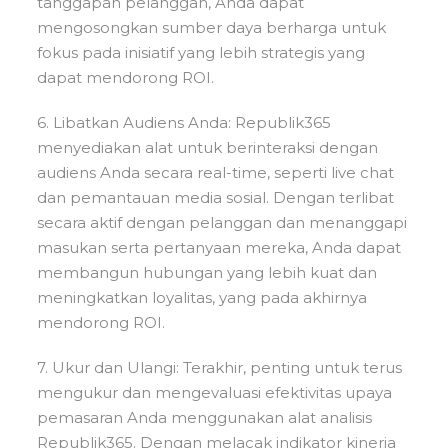
tanggapan pelanggan, Anda dapat
mengosongkan sumber daya berharga untuk
fokus pada inisiatif yang lebih strategis yang
dapat mendorong ROI.
6. Libatkan Audiens Anda: Republik365
menyediakan alat untuk berinteraksi dengan
audiens Anda secara real-time, seperti live chat
dan pemantauan media sosial. Dengan terlibat
secara aktif dengan pelanggan dan menanggapi
masukan serta pertanyaan mereka, Anda dapat
membangun hubungan yang lebih kuat dan
meningkatkan loyalitas, yang pada akhirnya
mendorong ROI.
7. Ukur dan Ulangi: Terakhir, penting untuk terus
mengukur dan mengevaluasi efektivitas upaya
pemasaran Anda menggunakan alat analisis
Republik365. Dengan melacak indikator kinerja