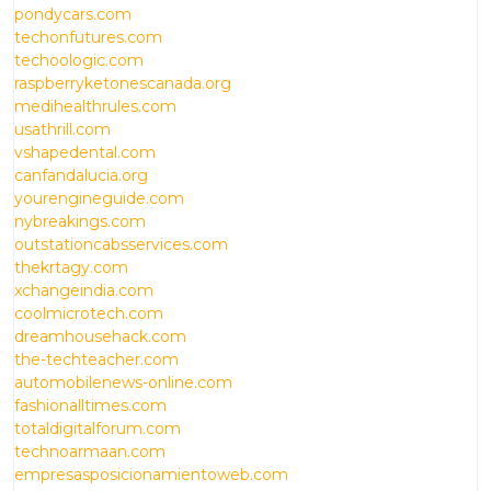
pondycars.com
techonfutures.com
techoologic.com
raspberryketonescanada.org
medihealthrules.com
usathrill.com
vshapedental.com
canfandalucia.org
yourengineguide.com
nybreakings.com
outstationcabsservices.com
thekrtagy.com
xchangeindia.com
coolmicrotech.com
dreamhousehack.com
the-techteacher.com
automobilenews-online.com
fashionalltimes.com
totaldigitalforum.com
technoarmaan.com
empresasposicionamientoweb.com