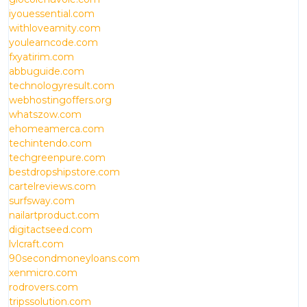
iyouessential.com
withloveamity.com
youlearncode.com
fxyatirim.com
abbuguide.com
technologyresult.com
webhostingoffers.org
whatszow.com
ehomeamerca.com
techintendo.com
techgreenpure.com
bestdropshipstore.com
cartelreviews.com
surfsway.com
nailartproduct.com
digitactseed.com
lvlcraft.com
90secondmoneyloans.com
xenmicro.com
rodrovers.com
tripssolution.com