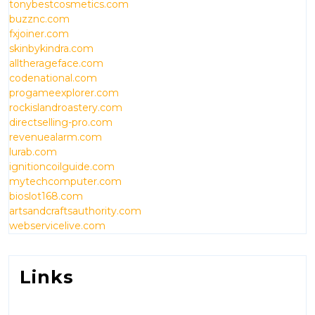
tonybestcosmetics.com
buzznc.com
fxjoiner.com
skinbykindra.com
alltherageface.com
codenational.com
progameexplorer.com
rockislandroastery.com
directselling-pro.com
revenuealarm.com
lurab.com
ignitioncoilguide.com
mytechcomputer.com
bioslot168.com
artsandcraftsauthority.com
webservicelive.com
Links