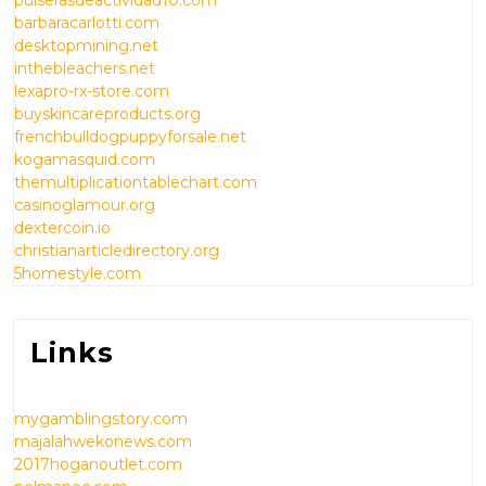
pulserasdeactividad10.com
barbaracarlotti.com
desktopmining.net
inthebleachers.net
lexapro-rx-store.com
buyskincareproducts.org
frenchbulldogpuppyforsale.net
kogamasquid.com
themultiplicationtablechart.com
casinoglamour.org
dextercoin.io
christianarticledirectory.org
5homestyle.com
Links
mygamblingstory.com
majalahwekonews.com
2017hoganoutlet.com