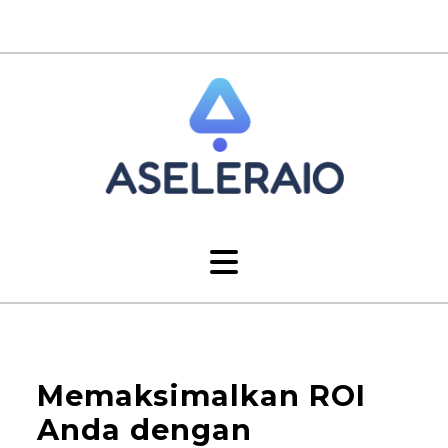
Memaksimalkan ROI
Anda dengan