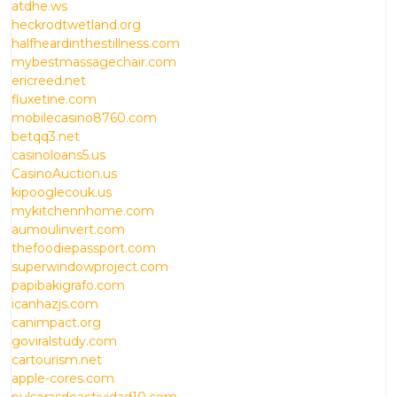
atdhe.ws
heckrodtwetland.org
halfheardinthestillness.com
mybestmassagechair.com
ericreed.net
fluxetine.com
mobilecasino8760.com
betqq3.net
casinoloans5.us
CasinoAuction.us
kipooglecouk.us
mykitchennhome.com
aumoulinvert.com
thefoodiepassport.com
superwindowproject.com
papibakigrafo.com
icanhazjs.com
canimpact.org
goviralstudy.com
cartourism.net
apple-cores.com