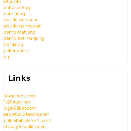
situs pkv
daftar asikqq
dominoqq
slot demo gacor
slot demo maxwin
demo mahjong
demo slot mahjong
bandarqq
poker online
qq
Links
stagehubs.com
1x2forum.net
login99bet.com
secretcourtesans.com
onlinebahisforum1.com
chicagoheadline.com