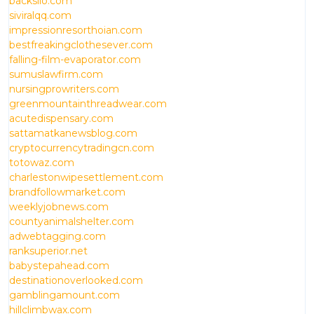
backsilo.com
siviralqq.com
impressionresorthoian.com
bestfreakingclothesever.com
falling-film-evaporator.com
sumuslawfirm.com
nursingprowriters.com
greenmountainthreadwear.com
acutedispensary.com
sattamatkanewsblog.com
cryptocurrencytradingcn.com
totowaz.com
charlestonwipesettlement.com
brandfollowmarket.com
weeklyjobnews.com
countyanimalshelter.com
adwebtagging.com
ranksuperior.net
babystepahead.com
destinationoverlooked.com
gamblingamount.com
hillclimbwax.com