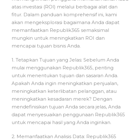
atas investasi (ROI) melalui berbagai alat dan
fitur. Dalam panduan komprehensif ini, kami
akan mengeksplorasi bagaimana Anda dapat
memanfaatkan Republik365 semaksimal
mungkin untuk meningkatkan ROI dan
mencapai tujuan bisnis Anda.
1. Tetapkan Tujuan yang Jelas: Sebelum Anda
mulai menggunakan Republik365, penting
untuk menentukan tujuan dan sasaran Anda.
Apakah Anda ingin meningkatkan penjualan,
meningkatkan keterlibatan pelanggan, atau
meningkatkan kesadaran merek? Dengan
mendefinisikan tujuan Anda secara jelas, Anda
dapat menyesuaikan penggunaan Republik365
untuk mencapai hasil yang Anda inginkan.
2. Memanfaatkan Analisis Data: Republik365