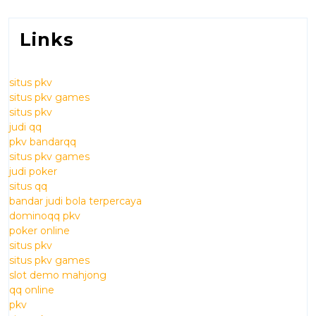
Links
situs pkv
situs pkv games
situs pkv
judi qq
pkv bandarqq
situs pkv games
judi poker
situs qq
bandar judi bola terpercaya
dominoqq pkv
poker online
situs pkv
situs pkv games
slot demo mahjong
qq online
pkv