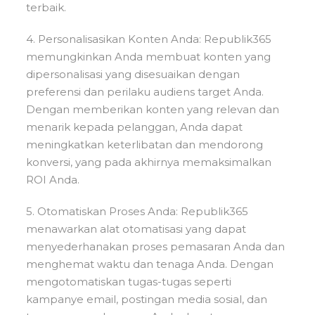
terbaik.
4. Personalisasikan Konten Anda: Republik365
memungkinkan Anda membuat konten yang
dipersonalisasi yang disesuaikan dengan
preferensi dan perilaku audiens target Anda.
Dengan memberikan konten yang relevan dan
menarik kepada pelanggan, Anda dapat
meningkatkan keterlibatan dan mendorong
konversi, yang pada akhirnya memaksimalkan
ROI Anda.
5. Otomatiskan Proses Anda: Republik365
menawarkan alat otomatisasi yang dapat
menyederhanakan proses pemasaran Anda dan
menghemat waktu dan tenaga Anda. Dengan
mengotomatiskan tugas-tugas seperti
kampanye email, postingan media sosial, dan