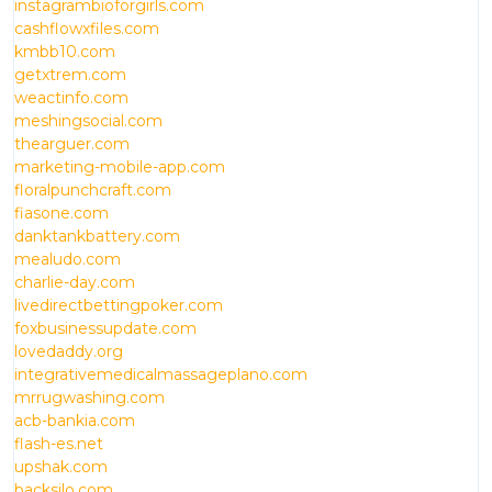
instagrambioforgirls.com
cashflowxfiles.com
kmbb10.com
getxtrem.com
weactinfo.com
meshingsocial.com
thearguer.com
marketing-mobile-app.com
floralpunchcraft.com
fiasone.com
danktankbattery.com
mealudo.com
charlie-day.com
livedirectbettingpoker.com
foxbusinessupdate.com
lovedaddy.org
integrativemedicalmassageplano.com
mrrugwashing.com
acb-bankia.com
flash-es.net
upshak.com
backsilo.com