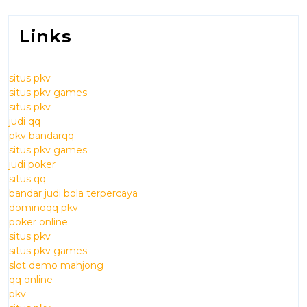
Links
situs pkv
situs pkv games
situs pkv
judi qq
pkv bandarqq
situs pkv games
judi poker
situs qq
bandar judi bola terpercaya
dominoqq pkv
poker online
situs pkv
situs pkv games
slot demo mahjong
qq online
pkv