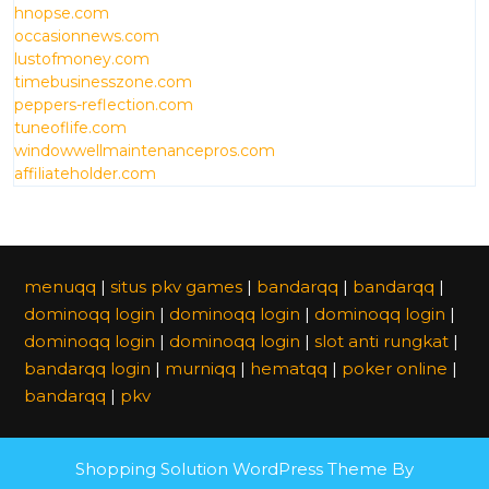
hnopse.com
occasionnews.com
lustofmoney.com
timebusinesszone.com
peppers-reflection.com
tuneoflife.com
windowwellmaintenancepros.com
affiliateholder.com
menuqq
|
situs pkv games
|
bandarqq
|
bandarqq
|
dominoqq login
|
dominoqq login
|
dominoqq login
|
dominoqq login
|
dominoqq login
|
slot anti rungkat
|
bandarqq login
|
murniqq
|
hematqq
|
poker online
|
bandarqq
|
pkv
Shopping Solution WordPress Theme
By