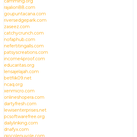
camming.org
rajalion88.com
goupuntacana.com
riversedgepark.com
zaseez.com
catchycrunch.com
nofaphub.com
nefertitingalls.com
patsyscreations.com
income4proof.com
educaritas.org
lensajelajah.com
betflik09.net
ncaq.org
xenmicro.com
onlineshopera.com
dartyfresh.com
lewisenterprises.net
pcsoftwarefree.org
dailylinking.com
dnafyx.com
giocolenuvole.com