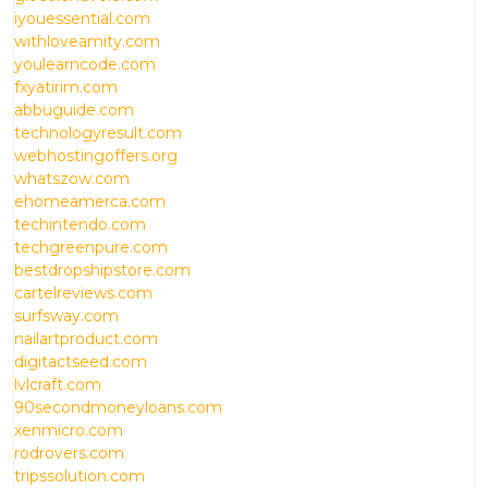
iyouessential.com
withloveamity.com
youlearncode.com
fxyatirim.com
abbuguide.com
technologyresult.com
webhostingoffers.org
whatszow.com
ehomeamerca.com
techintendo.com
techgreenpure.com
bestdropshipstore.com
cartelreviews.com
surfsway.com
nailartproduct.com
digitactseed.com
lvlcraft.com
90secondmoneyloans.com
xenmicro.com
rodrovers.com
tripssolution.com