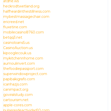
atdhe.ws
heckrodtwetland.org
halfheardinthestillness.com
mybestmassagechair.com
ericreed.net
fluxetine.com
mobilecasino8760.com
betqq3.net
casinoloans5.us
CasinoAuction.us
kipooglecouk.us
mykitchennhome.com
aumoulinvert.com
thefoodiepassport.com
superwindowproject.com
papibakigrafo.com
icanhazjs.com
canimpact.org
goviralstudy.com
cartourism.net
apple-cores.com
pulserasdeactividad10.com