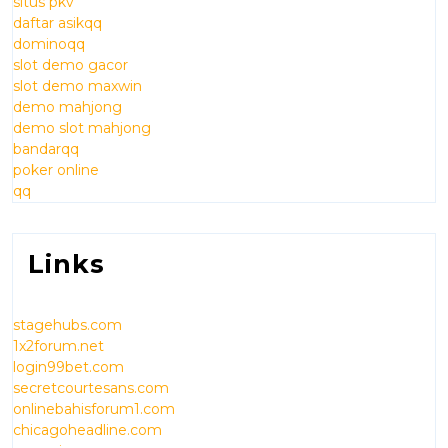
situs pkv
daftar asikqq
dominoqq
slot demo gacor
slot demo maxwin
demo mahjong
demo slot mahjong
bandarqq
poker online
qq
Links
stagehubs.com
1x2forum.net
login99bet.com
secretcourtesans.com
onlinebahisforum1.com
chicagoheadline.com