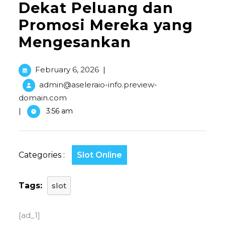
Dekat Peluang dan
Promosi Mereka yang
Mengesankan
February 6, 2026
|
admin@aseleraio-info.preview-
domain.com
|
3:56 am
Categories :
Slot Online
Tags:
slot
[ad_1]