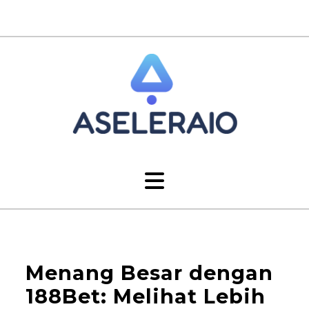
Menang Besar dengan
188Bet: Melihat Lebih