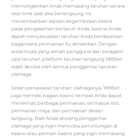
memungkinkan Anda memasang taruhan secara
real-time saat aksi berlangsung. Ini
menambahkan lapisan kegembiraan ekstra
pada pengalaman bertaruh Anda, karena Anda
dapat menyesuaikan taruhan Anda berdasarkan
bagaimana permainan itu dimainkan. Dengan
antarmuka yang ramah pengguna dan beragam
opsi taruhan, platform taruhan langsung 188Bet
wajib dicoba oleh semua penggemar taruhan
olahraga.
Selain penawaran taruhan olahraganya, 188Bet
juga memiliki bagian kasino tempat Anda dapat
menikmati berbagai permainan, termasuk slot,
permainan meja, dan permainan dealer
langsung. Baik Anda seorang penggemar
olahraga yang ingin mencoba peruntungan di
kasino atau pemain kasino yang ingin memasang