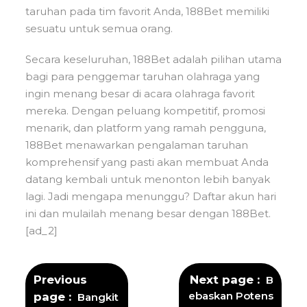
taruhan pada tim favorit Anda, 188Bet memiliki
sesuatu untuk semua orang.
Secara keseluruhan, 188Bet adalah pilihan utama
bagi para penggemar taruhan olahraga yang
ingin menang besar di acara olahraga favorit
mereka. Dengan peluang kompetitif, promosi
menarik, dan platform yang ramah pengguna,
188Bet menawarkan pengalaman taruhan
komprehensif yang pasti akan membuat Anda
datang kembali untuk menonton lebih banyak
lagi. Jadi mengapa menunggu? Daftar akun hari
ini dan mulailah menang besar dengan 188Bet.
[ad_2]
Previous
Next page
B
ebaskan Potens
page
Bangkit