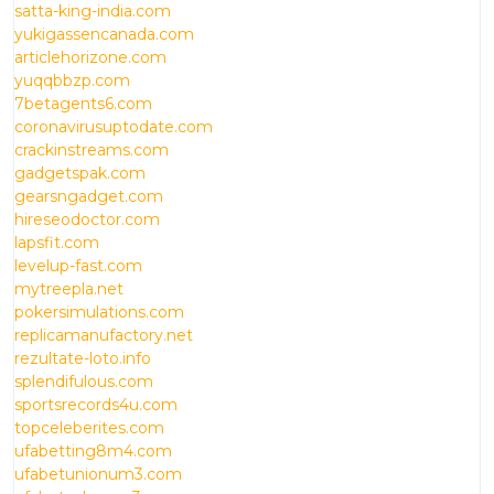
satta-king-india.com
yukigassencanada.com
articlehorizone.com
yuqqbbzp.com
7betagents6.com
coronavirusuptodate.com
crackinstreams.com
gadgetspak.com
gearsngadget.com
hireseodoctor.com
lapsfit.com
levelup-fast.com
mytreepla.net
pokersimulations.com
replicamanufactory.net
rezultate-loto.info
splendifulous.com
sportsrecords4u.com
topceleberites.com
ufabetting8m4.com
ufabetunionum3.com