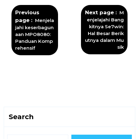
Previous
Next page
M
enjelajahi Bang
page
Menjela
kitnya Se7win:
jahi keserbagun
Hal Besar Berik
aan MPO8080:
utnya dalam Mu
Panduan Komp
sik
rehensif
Search