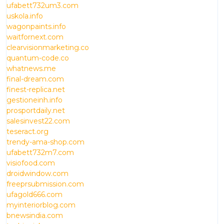
ufabett732um3.com
uskola.info
wagonpaints.info
waitfornext.com
clearvisionmarketing.co
quantum-code.co
whatnews.me
final-dream.com
finest-replica.net
gestioneinh.info
prosportdaily.net
salesinvest22.com
teseract.org
trendy-ama-shop.com
ufabett732m7.com
visiofood.com
droidwindow.com
freeprsubmission.com
ufagold666.com
myinteriorblog.com
bnewsindia.com