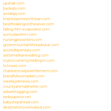
upshak.com
backsilo.com
siviralqq.com
impressionresorthoian.com
bestfreakingclothesever.com
falling-film-evaporator.com
sumuslawfirm.com
nursingprowriters.com
greenmountainthreadwear.com
acutedispensary.com
sattamatkanewsblog.com
cryptocurrencytradingcn.com
totowaz.com
charlestonwipesettlement.com
brandfollowmarket.com
weeklyjobnews.com
countyanimalshelter.com
adwebtagging.com
ranksuperior.net
babystepahead.com
destinationoverlooked.com