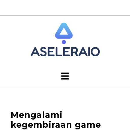
Mengalami
kegembiraan game