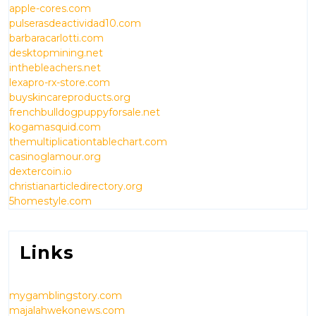
apple-cores.com
pulserasdeactividad10.com
barbaracarlotti.com
desktopmining.net
inthebleachers.net
lexapro-rx-store.com
buyskincareproducts.org
frenchbulldogpuppyforsale.net
kogamasquid.com
themultiplicationtablechart.com
casinoglamour.org
dextercoin.io
christianarticledirectory.org
5homestyle.com
Links
mygamblingstory.com
majalahwekonews.com