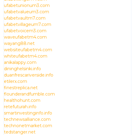
ufabetunionum3.com
ufabetvalueum3.com
ufabetvaultm7.com
ufabetvillageum7.com
ufabetvoicem3.com
waveufabetm4.com
wayang88.net
websiteufabetm4.com
whiteufabetm4.com
anikalappy.com
dininghelsinki.info
duanfrescariverside.info
etilerx.com
finestreplica.net
flounderandfumble.com
healthohunt.com
retefuturah.info
smartinvestinginfo.info
technewsalliance.com
technonetmarket.com
tedstanger.net