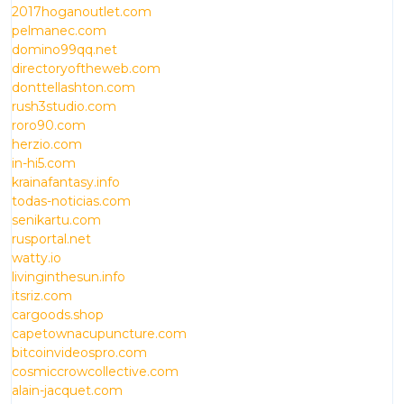
2017hoganoutlet.com
pelmanec.com
domino99qq.net
directoryoftheweb.com
donttellashton.com
rush3studio.com
roro90.com
herzio.com
in-hi5.com
krainafantasy.info
todas-noticias.com
senikartu.com
rusportal.net
watty.io
livinginthesun.info
itsriz.com
cargoods.shop
capetownacupuncture.com
bitcoinvideospro.com
cosmiccrowcollective.com
alain-jacquet.com