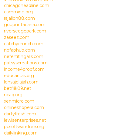
chicagoheadline.com
camming.org
rajalion88.com
goupuntacana.com
riversedgepark.com
zaseez.com
catchycrunch.com
nofaphub.com
nefertitingalls.com
patsyscreations.com
income4proof.com
educaritas.org
lensajelajah.com
betflik09.net
ncaq.org
xenmicro.com
onlineshopera.com
dartyfresh.com
lewisenterprises.net
pcsoftwarefree.org
dailylinking.com