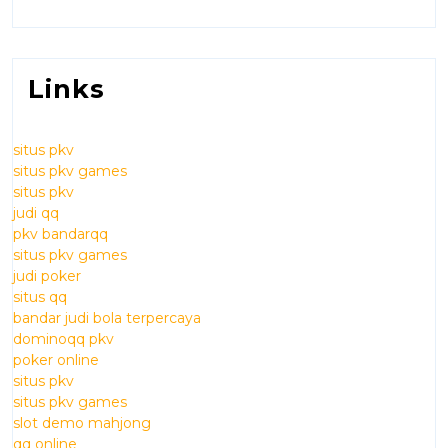
Links
situs pkv
situs pkv games
situs pkv
judi qq
pkv bandarqq
situs pkv games
judi poker
situs qq
bandar judi bola terpercaya
dominoqq pkv
poker online
situs pkv
situs pkv games
slot demo mahjong
qq online