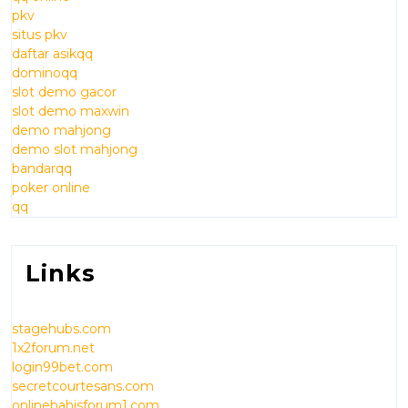
pkv
situs pkv
daftar asikqq
dominoqq
slot demo gacor
slot demo maxwin
demo mahjong
demo slot mahjong
bandarqq
poker online
qq
Links
stagehubs.com
1x2forum.net
login99bet.com
secretcourtesans.com
onlinebahisforum1.com