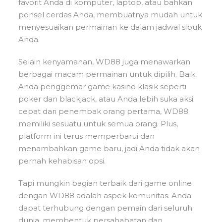
favorit Anda di komputer, laptop, atau bahkan
ponsel cerdas Anda, membuatnya mudah untuk
menyesuaikan permainan ke dalam jadwal sibuk
Anda.
Selain kenyamanan, WD88 juga menawarkan
berbagai macam permainan untuk dipilih. Baik
Anda penggemar game kasino klasik seperti
poker dan blackjack, atau Anda lebih suka aksi
cepat dari penembak orang pertama, WD88
memiliki sesuatu untuk semua orang. Plus,
platform ini terus memperbarui dan
menambahkan game baru, jadi Anda tidak akan
pernah kehabisan opsi.
Tapi mungkin bagian terbaik dari game online
dengan WD88 adalah aspek komunitas. Anda
dapat terhubung dengan pemain dari seluruh
dunia, membentuk persahabatan dan