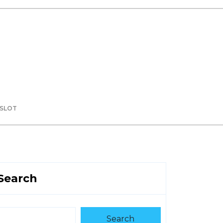
 SLOT
Search
Search