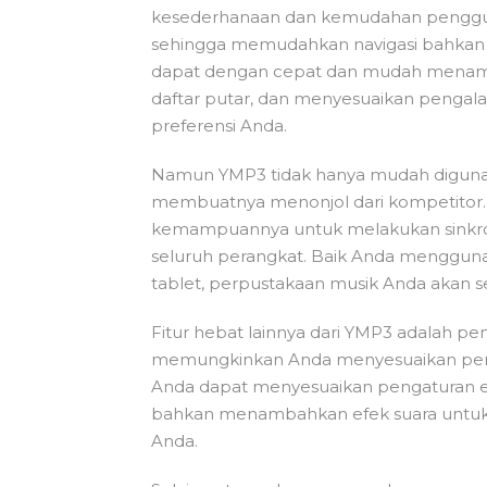
kesederhanaan dan kemudahan pengguna
sehingga memudahkan navigasi bahkan 
dapat dengan cepat dan mudah menam
daftar putar, dan menyesuaikan penga
preferensi Anda.
Namun YMP3 tidak hanya mudah digunakan
membuatnya menonjol dari kompetitor. S
kemampuannya untuk melakukan sinkron
seluruh perangkat. Baik Anda mengguna
tablet, perpustakaan musik Anda akan se
Fitur hebat lainnya dari YMP3 adalah pen
memungkinkan Anda menyesuaikan peng
Anda dapat menyesuaikan pengaturan e
bahkan menambahkan efek suara untu
Anda.