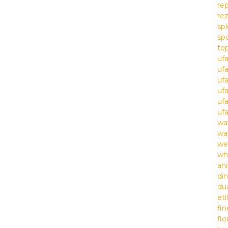
re
rez
sp
sp
to
uf
uf
uf
uf
uf
uf
wa
wa
we
wh
an
din
dua
eti
fin
fl