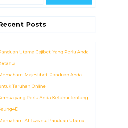
Recent Posts
Panduan Utama Gajibet: Yang Perlu Anda
Ketahui
Memahami Majestibet: Panduan Anda
untuk Taruhan Online
Semua yang Perlu Anda Ketahui Tentang
Saung4D
Memahami Ahlicasino: Panduan Utama