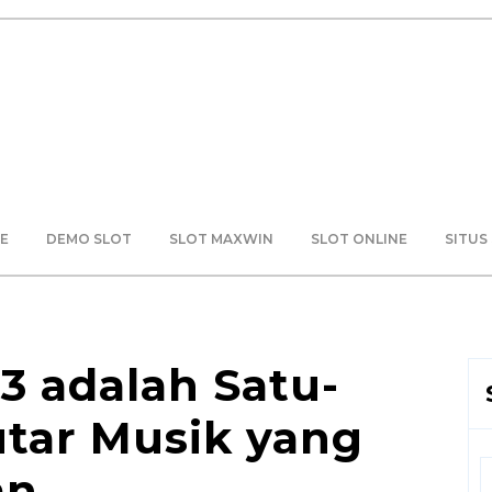
E
DEMO SLOT
SLOT MAXWIN
SLOT ONLINE
SITUS
 adalah Satu-
tar Musik yang
an