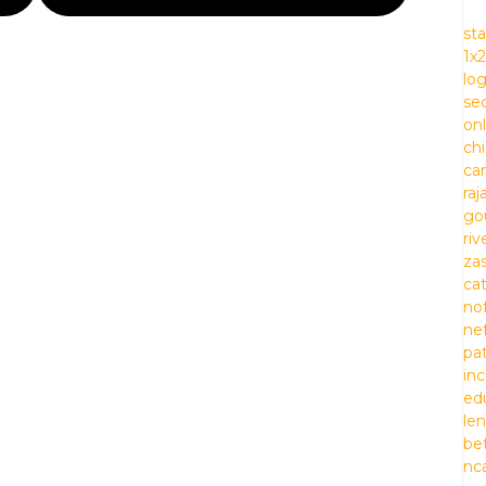
st
1x
lo
se
on
ch
ca
ra
go
ri
za
ca
no
nef
pa
in
ed
le
bet
nc