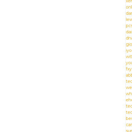
xe
on
da
lew
pc
dai
dn
gi
iy
wi
yo
fx
ab
te
we
wh
eh
te
te
be
ca
su