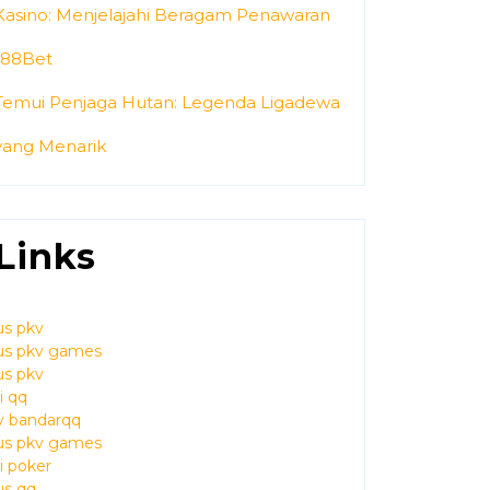
Kasino: Menjelajahi Beragam Penawaran
188Bet
Temui Penjaga Hutan: Legenda Ligadewa
yang Menarik
Links
us pkv
tus pkv games
us pkv
i qq
v bandarqq
tus pkv games
i poker
us qq