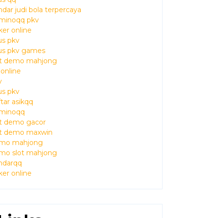
dar judi bola terpercaya
minoqq pkv
ker online
us pkv
tus pkv games
ot demo mahjong
 online
v
us pkv
tar asikqq
minoqq
ot demo gacor
ot demo maxwin
mo mahjong
mo slot mahjong
ndarqq
ker online