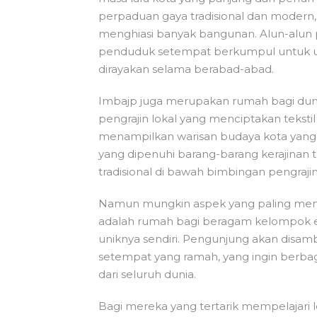
perpaduan gaya tradisional dan modern,
menghiasi banyak bangunan. Alun-alun p
penduduk setempat berkumpul untuk up
dirayakan selama berabad-abad.
Imbajp juga merupakan rumah bagi dunia
pengrajin lokal yang menciptakan tekstil
menampilkan warisan budaya kota yang 
yang dipenuhi barang-barang kerajinan
tradisional di bawah bimbingan pengrajin
Namun mungkin aspek yang paling menari
adalah rumah bagi beragam kelompok etn
uniknya sendiri. Pengunjung akan disa
setempat yang ramah, yang ingin berbag
dari seluruh dunia.
Bagi mereka yang tertarik mempelajari 