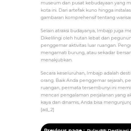
museum dan pusat kebudayaan yang me
kota ini. Dari artefak kuno hingga inst
gambaran komprehensif tentang warisa
Selain atraksi budayanya, Imbajp juga
Dikelilingi oleh hutan lebat dan pegunun
penggemar aktivitas luar ruangan. Pengu
mengamati burung, atau sekadar bersa
menakjubkan.
Secara keseluruhan, Imbajp adalah des
orang. Baik Anda penggemar sejarah, pen
ruangan, permata tersembunyi ini memilik
mencari pengalaman perjalanan yang
kaya dan dinamis, Anda bisa mengunjung
[ad_2]
Previous page
Pulau88: Destinasi