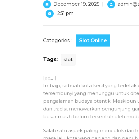
December 19, 2025
admin@as
|
2:51 pm
Categories :
Slot Online
Tags:
slot
[ad_1]
Imbajp, sebuah kota kecil yang terletak
tersembunyi yang menunggu untuk dit
pengalaman budaya otentik. Meskipun u
dan tradisi, menawarkan pengunjung ga
besar masih belum tersentuh oleh mode
Salah satu aspek paling mencolok dari 
masa lalu kota yang panjang dan penuh