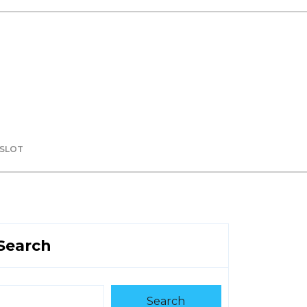
 SLOT
Search
Search