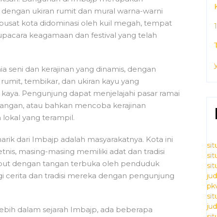
 dengan ukiran rumit dan mural warna-warni
usat kota didominasi oleh kuil megah, tempat
acara keagamaan dan festival yang telah
 seni dan kerajinan yang dinamis, dengan
 rumit, tembikar, dan ukiran kayu yang
kaya. Pengunjung dapat menjelajahi pasar ramai
 tangan, atau bahkan mencoba kerajinan
 lokal yang terampil.
k dari Imbajp adalah masyarakatnya. Kota ini
sit
is, masing-masing memiliki adat dan tradisi
si
mbut dengan tangan terbuka oleh penduduk
sit
i cerita dan tradisi mereka dengan pengunjung
jud
pk
si
jud
lebih dalam sejarah Imbajp, ada beberapa
sit