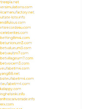
treepla.net
kersimulations.com
plicamanufactory.net
ultate-loto.info
lendifulous.com
ortsrecords4u.com
pceleberites.com
abetting8m4.com
abetunionum3.com
abetvalueum3.com
abetvaultm7.com
abetvillageum7.com
abetvoicem3.com
veufabetm4.com
yang88.net
bsiteufabetm4.com
iteufabetm4.com
ikalappy.com
inghelsinki.info
nfrescariverside.info
lerx.com