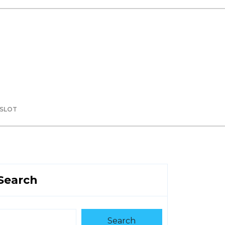
 SLOT
Search
Search