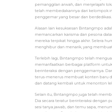
pemanggilan arwah, dan menjelajahi lok
telah membedakannya dari kelompok in
penggemar yang besar dan berdedikasi.
Alasan lain kesuksesan Bintangmpo adal
memancarkan karisma dan pesona dala
mereka terpikat hingga akhir. Selera
menghibur dan menarik, yang membuatny
Terlebih lagi, Bintangmpo telah menguas
memanfaatkan berbagai platform untuk 
berinteraksi dengan penggemarnya. Dari 
terus-menerus membuat konten baru dan
dan datang kembali untuk menonton leb
Selain itu, Bintangmpo juga telah memb
Dia secara teratur berinteraksi dengan
sesi tanya jawab, dan temu sapa, menumb