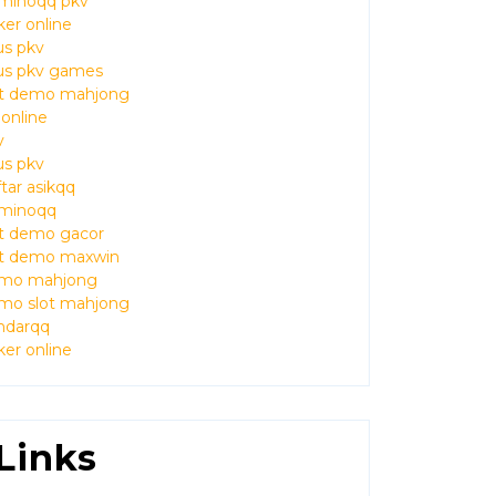
minoqq pkv
ker online
us pkv
tus pkv games
ot demo mahjong
 online
v
us pkv
tar asikqq
minoqq
ot demo gacor
ot demo maxwin
mo mahjong
mo slot mahjong
ndarqq
ker online
Links