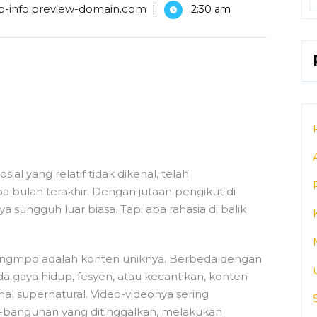
o-info.preview-domain.com
|
2:30 am
al yang relatif tidak dikenal, telah
bulan terakhir. Dengan jutaan pengikut di
 sungguh luar biasa. Tapi apa rahasia di balik
ntangmpo adalah konten uniknya. Berbeda dengan
da gaya hidup, fesyen, atau kecantikan, konten
al supernatural. Video-videonya sering
-bangunan yang ditinggalkan, melakukan