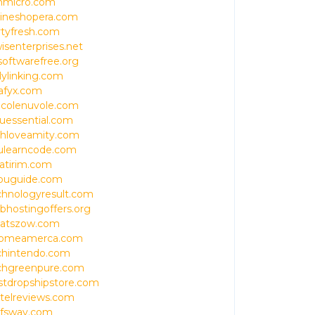
nmicro.com
lineshopera.com
rtyfresh.com
isenterprises.net
softwarefree.org
lylinking.com
afyx.com
ocolenuvole.com
ouessential.com
thloveamity.com
ulearncode.com
yatirim.com
buguide.com
chnologyresult.com
bhostingoffers.org
atszow.com
omeamerca.com
chintendo.com
chgreenpure.com
stdropshipstore.com
rtelreviews.com
rfsway.com