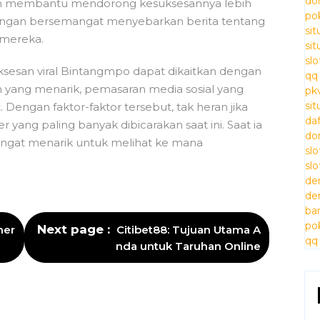
do
lah membantu mendorong kesuksesannya lebih
po
dengan bersemangat menyebarkan berita tentang
sit
 mereka.
si
sl
suksesan viral Bintangmpo dapat dikaitkan dengan
qq
n yang menarik, pemasaran media sosial yang
pk
sit
Dengan faktor-faktor tersebut, tak heran jika
daf
 yang paling banyak dibicarakan saat ini. Saat ia
do
ngat menarik untuk melihat ke mana
sl
sl
de
de
ba
po
Next page
mer
Citibet88: Tujuan Utama A
qq
nda untuk Taruhan Online