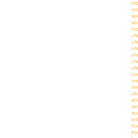
re
rez
sp
sp
to
uf
uf
uf
uf
uf
uf
wa
wa
we
wh
an
din
dua
eti
fin
fl