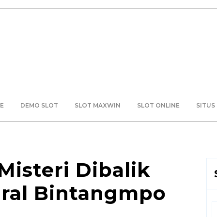
E
DEMO SLOT
SLOT MAXWIN
SLOT ONLINE
SITUS
isteri Dibalik
iral Bintangmpo