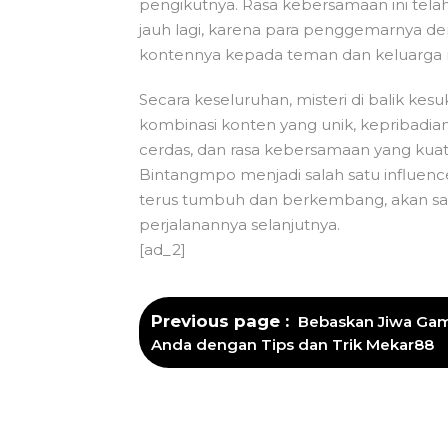
pengikutnya. Rasa kebersamaan ini te
jauh lagi, karena para penggemarnya 
kontennya kepada teman dan keluarga
Secara keseluruhan, misteri di balik ke
kombinasi konten yang unik, kepribadia
cerdas, dan rasa kebersamaan yang kuat. 
Bintangmpo menjadi salah satu influencer
terus tumbuh dan berkembang, akan sa
perjalanannya selanjutnya.
[ad_2]
Previous page
Bebaskan Jiwa Ga
Anda dengan Tips dan Trik Mekar88