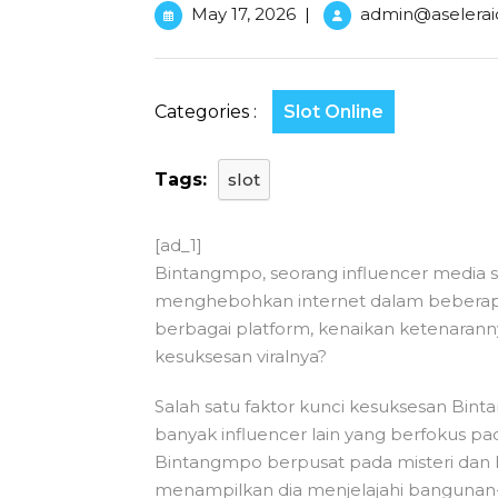
May 17, 2026
admin@aselerai
|
Categories :
Slot Online
Tags:
slot
[ad_1]
Bintangmpo, seorang influencer media sosi
menghebohkan internet dalam beberapa 
berbagai platform, kenaikan ketenarannya
kesuksesan viralnya?
Salah satu faktor kunci kesuksesan Bi
banyak influencer lain yang berfokus pa
Bintangmpo berpusat pada misteri dan h
menampilkan dia menjelajahi bangunan