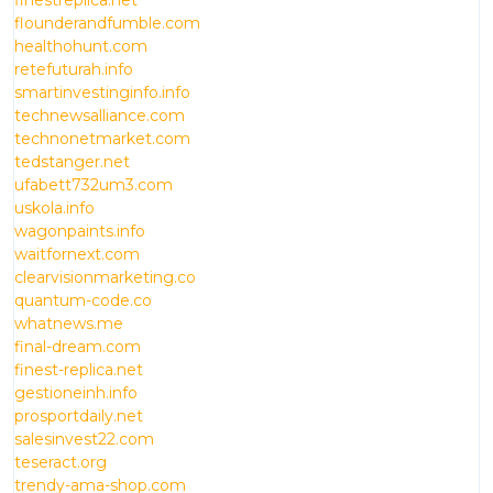
finestreplica.net
flounderandfumble.com
healthohunt.com
retefuturah.info
smartinvestinginfo.info
technewsalliance.com
technonetmarket.com
tedstanger.net
ufabett732um3.com
uskola.info
wagonpaints.info
waitfornext.com
clearvisionmarketing.co
quantum-code.co
whatnews.me
final-dream.com
finest-replica.net
gestioneinh.info
prosportdaily.net
salesinvest22.com
teseract.org
trendy-ama-shop.com