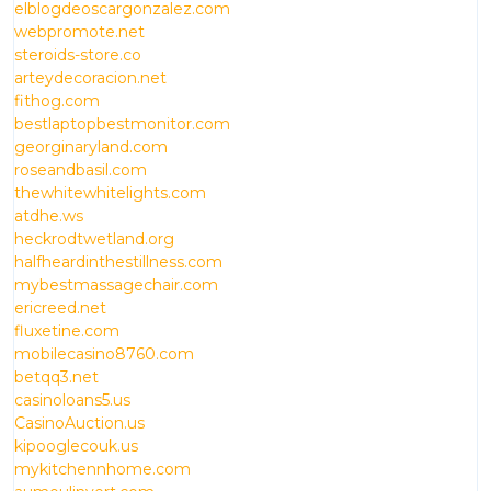
elblogdeoscargonzalez.com
webpromote.net
steroids-store.co
arteydecoracion.net
fithog.com
bestlaptopbestmonitor.com
georginaryland.com
roseandbasil.com
thewhitewhitelights.com
atdhe.ws
heckrodtwetland.org
halfheardinthestillness.com
mybestmassagechair.com
ericreed.net
fluxetine.com
mobilecasino8760.com
betqq3.net
casinoloans5.us
CasinoAuction.us
kipooglecouk.us
mykitchennhome.com