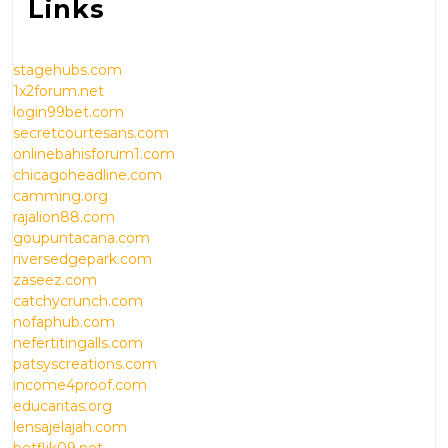
Links
stagehubs.com
1x2forum.net
login99bet.com
secretcourtesans.com
onlinebahisforum1.com
chicagoheadline.com
camming.org
rajalion88.com
goupuntacana.com
riversedgepark.com
zaseez.com
catchycrunch.com
nofaphub.com
nefertitingalls.com
patsyscreations.com
income4proof.com
educaritas.org
lensajelajah.com