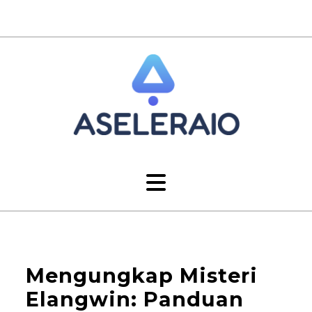
Mengungkap Misteri
Elangwin: Panduan