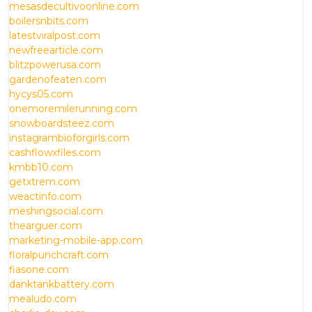
mesasdecultivoonline.com
boilersnbits.com
latestviralpost.com
newfreearticle.com
blitzpowerusa.com
gardenofeaten.com
hycys05.com
onemoremilerunning.com
snowboardsteez.com
instagrambioforgirls.com
cashflowxfiles.com
kmbb10.com
getxtrem.com
weactinfo.com
meshingsocial.com
thearguer.com
marketing-mobile-app.com
floralpunchcraft.com
fiasone.com
danktankbattery.com
mealudo.com