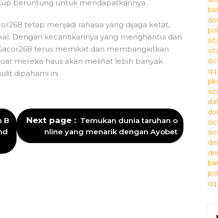
kup beruntung untuk mendapatkannya.
ban
do
or268 tetap menjadi rahasia yang dijaga ketat,
po
kal. Dengan kecantikannya yang menghantui dan
sit
ya Gacor268 terus memikat dan membangkitkan
si
uat mereka haus akan melihat lebih banyak
sl
qq
lit dipahami ini.
pk
sit
daf
do
Next page
n B
Temukan dunia taruhan o
sl
nd
nline yang menarik dengan Ayobet
sl
de
de
ba
po
qq