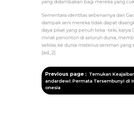
yang didambakan bagi mereka yang cu
Sementara identitas sebenarnya dari Gac
dampak seni mereka tidak dapat disang
daya pikat yang penuh teka -teki, kar
minat penonton di seluruh dunia, memb
sekilas ke dunia misterius seniman yang su
[ad_2]
Previous page
Temukan Keajaiba
andardewi: Permata Tersembunyi di I
onesia