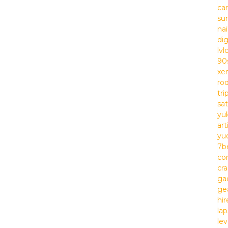
ca
su
na
di
lvl
90
xe
ro
tr
sa
yu
ar
yu
7b
co
cr
ga
ge
hi
lap
le