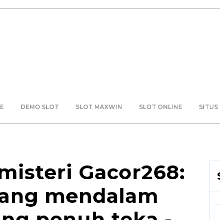
E
DEMO SLOT
SLOT MAXWIN
SLOT ONLINE
SITUS
isteri Gacor268:
yang mendalam
ng penuh teka -