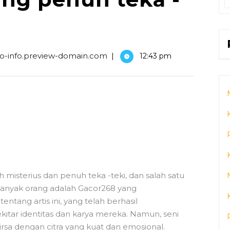
o-info.preview-domain.com
|
12:43 pm
 misterius dan penuh teka -teki, dan salah satu
banyak orang adalah Gacor268 yang
ntang artis ini, yang telah berhasil
itar identitas dan karya mereka. Namun, seni
sa dengan citra yang kuat dan emosional.