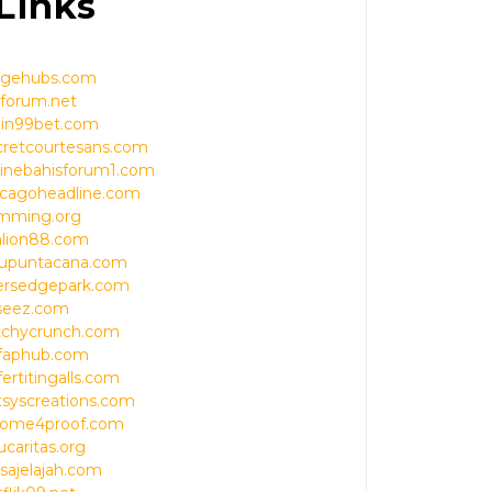
Links
agehubs.com
2forum.net
gin99bet.com
cretcourtesans.com
linebahisforum1.com
icagoheadline.com
mming.org
jalion88.com
upuntacana.com
versedgepark.com
seez.com
tchycrunch.com
faphub.com
ertitingalls.com
tsyscreations.com
come4proof.com
ucaritas.org
nsajelajah.com