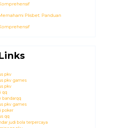
Komprehensif
Memahami Plisbet: Panduan
Komprehensif
Links
us pkv
tus pkv games
us pkv
i qq
v bandarqq
tus pkv games
i poker
us qq
dar judi bola terpercaya