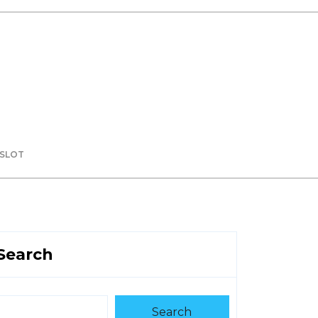
 SLOT
Search
Search