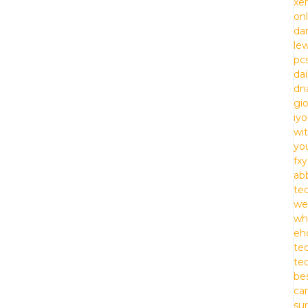
xe
on
da
lew
pc
dai
dn
gi
iy
wi
yo
fx
ab
te
we
wh
eh
te
te
be
ca
su