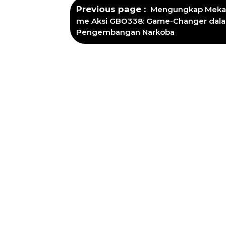
Previous page
Mengungkap Meka
me Aksi GBO338: Game-Changer dal
Pengembangan Narkoba