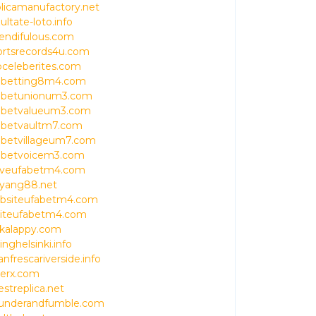
plicamanufactory.net
ultate-loto.info
lendifulous.com
ortsrecords4u.com
pceleberites.com
abetting8m4.com
abetunionum3.com
abetvalueum3.com
abetvaultm7.com
abetvillageum7.com
abetvoicem3.com
veufabetm4.com
yang88.net
bsiteufabetm4.com
iteufabetm4.com
ikalappy.com
inghelsinki.info
nfrescariverside.info
lerx.com
estreplica.net
ounderandfumble.com