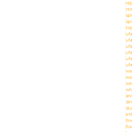
re
rez
sp
sp
to
uf
uf
uf
uf
uf
uf
wa
wa
we
wh
an
din
dua
eti
fin
fl