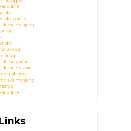
minoqq pkv
ker online
us pkv
tus pkv games
ot demo mahjong
 online
v
us pkv
tar asikqq
minoqq
ot demo gacor
ot demo maxwin
mo mahjong
mo slot mahjong
ndarqq
ker online
Links