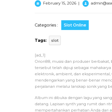
February 15, 2026
admin@asel
|
Categories :
Slot Online
Tags:
slot
[ad_1]
Orion88, musisi dan produser berbakat, 
tersebut telah dipuji sebagai mahakary
elektronik, ambient, dan eksperimenta
mendengarkan yang benar-benar men
perjalanan melalui lanskap sonik yang be
Album ini dibuka dengan lagu yang san
datang. Lapisan synth yang rumit dan r
mempertahankan perhatian Anda dari awa