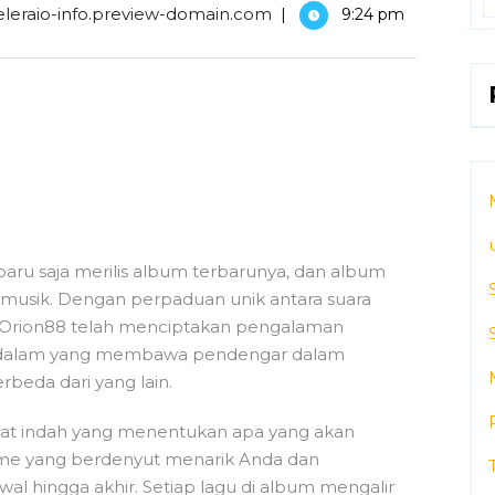
eraio-info.preview-domain.com
|
9:24 pm
baru saja merilis album terbarunya, dan album
a musik. Dengan perpaduan unik antara suara
l, Orion88 telah menciptakan pengalaman
dalam yang membawa pendengar dalam
rbeda dari yang lain.
gat indah yang menentukan apa yang akan
itme yang berdenyut menarik Anda dan
l hingga akhir. Setiap lagu di album mengalir