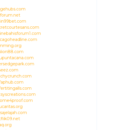
agehubs.com
2forum.net
gin99bet.com
cretcourtesans.com
linebahisforum1.com
icagoheadline.com
mming.org
jalion88.com
upuntacana.com
versedgepark.com
seez.com
tchycrunch.com
faphub.com
ertitingalls.com
tsyscreations.com
come4proof.com
ucaritas.org
nsajelajah.com
flik09.net
aq.org