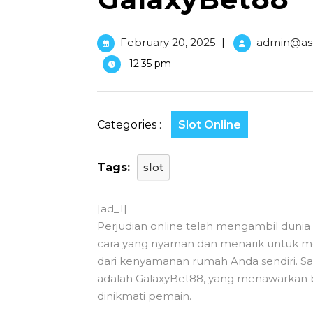
February 20, 2025
admin@ase
|
12:35 pm
Categories :
Slot Online
Tags:
slot
[ad_1]
Perjudian online telah mengambil duni
cara yang nyaman dan menarik untuk me
dari kenyamanan rumah Anda sendiri. Sa
adalah GalaxyBet88, yang menawarkan 
dinikmati pemain.