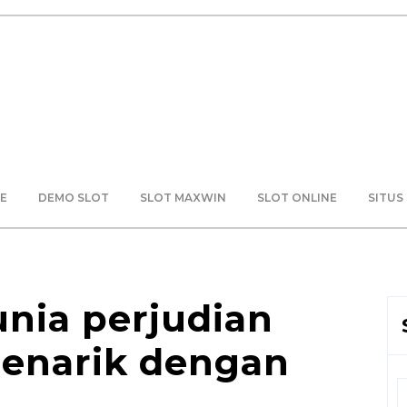
E
DEMO SLOT
SLOT MAXWIN
SLOT ONLINE
SITUS
unia perjudian
menarik dengan