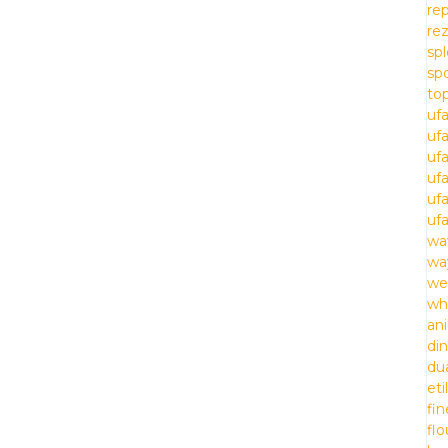
re
rez
sp
sp
to
uf
uf
uf
uf
uf
uf
wa
wa
we
wh
an
din
dua
eti
fin
fl