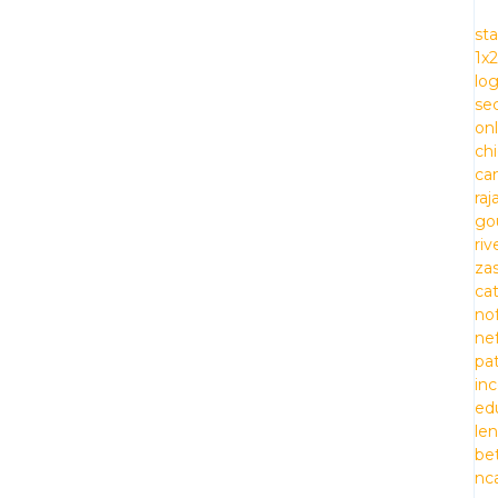
st
1x
lo
se
on
ch
ca
ra
go
ri
za
ca
no
nef
pa
in
ed
le
bet
nc