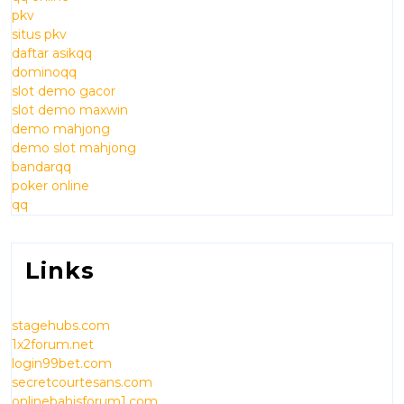
pkv
situs pkv
daftar asikqq
dominoqq
slot demo gacor
slot demo maxwin
demo mahjong
demo slot mahjong
bandarqq
poker online
qq
Links
stagehubs.com
1x2forum.net
login99bet.com
secretcourtesans.com
onlinebahisforum1.com