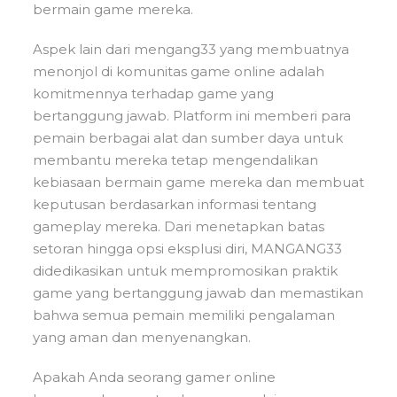
bermain game mereka.
Aspek lain dari mengang33 yang membuatnya
menonjol di komunitas game online adalah
komitmennya terhadap game yang
bertanggung jawab. Platform ini memberi para
pemain berbagai alat dan sumber daya untuk
membantu mereka tetap mengendalikan
kebiasaan bermain game mereka dan membuat
keputusan berdasarkan informasi tentang
gameplay mereka. Dari menetapkan batas
setoran hingga opsi eksplusi diri, MANGANG33
didedikasikan untuk mempromosikan praktik
game yang bertanggung jawab dan memastikan
bahwa semua pemain memiliki pengalaman
yang aman dan menyenangkan.
Apakah Anda seorang gamer online