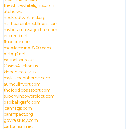
thewhitewhitelights.com
atdhe.ws
heckrodtwetland.org
halfheardinthestillness.com
mybestmassagechair.com
ericreed.net
fluxetine.com
mobilecasino8760.com
betqq3.net
casinoloans5.us
CasinoAuction.us
kipooglecouk.us
mykitchennhome.com
aumoulinvert.com
thefoodiepassport.com
superwindowproject.com
papibakigrafo.com
icanhazjs.com
canimpact.org
goviralstudy.com
cartourism.net