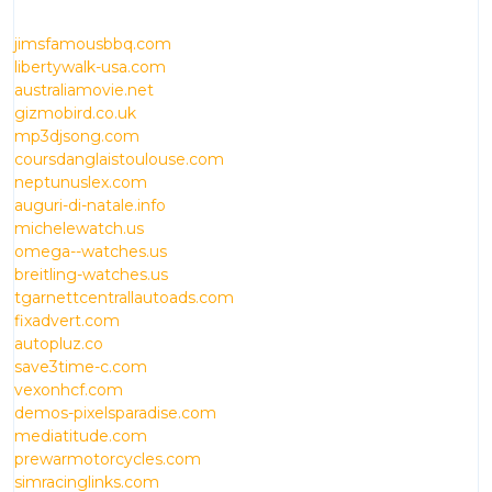
jimsfamousbbq.com
libertywalk-usa.com
australiamovie.net
gizmobird.co.uk
mp3djsong.com
coursdanglaistoulouse.com
neptunuslex.com
auguri-di-natale.info
michelewatch.us
omega--watches.us
breitling-watches.us
tgarnettcentrallautoads.com
fixadvert.com
autopluz.co
save3time-c.com
vexonhcf.com
demos-pixelsparadise.com
mediatitude.com
prewarmotorcycles.com
simracinglinks.com