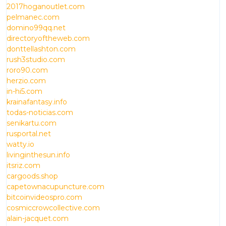
2017hoganoutlet.com
pelmanec.com
domino99qq.net
directoryoftheweb.com
donttellashton.com
rush3studio.com
roro90.com
herzio.com
in-hi5.com
krainafantasy.info
todas-noticias.com
senikartu.com
rusportal.net
watty.io
livinginthesun.info
itsriz.com
cargoods.shop
capetownacupuncture.com
bitcoinvideospro.com
cosmiccrowcollective.com
alain-jacquet.com