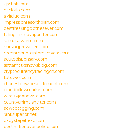
upshak.com
backsilo.com
siviralqq.com
impressionresorthoian.com
bestfreakingclothesever.com
falling-film-evaporator.com
sumuslawfirm.com
nursingprowriters.com
greenmountainthreadwear.com
acutedispensary.com
sattamatkanewsblog.com
cryptocurrencytradingcn.com
totowaz.com
charlestonwipesettlement.com
brandfollowmarket.com
weeklyjobnews.com
countyanimalshelter.com
adwebtagging.com
ranksuperior.net
babystepahead.com
destinationoverlooked.com