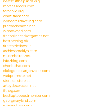
neatstuffhelpskids.org
moraessoccer.com
forochile.org
chart-track.com
wonderfultraveling.com
promocioname.net
wimaxworld.com
freeonlinecricketgames.net
bestcashing.biz
firerestrictions.us
archiesbrooklyn.com
muambeiros.net
infozblog.com
chonbaihat.com
elblogdeoscargonzalez.com
webpromote.net
steroids-store.co
arteydecoracion.net
fithog.com
bestlaptopbestmonitor.com
georginaryland.com
roseandbasil.com