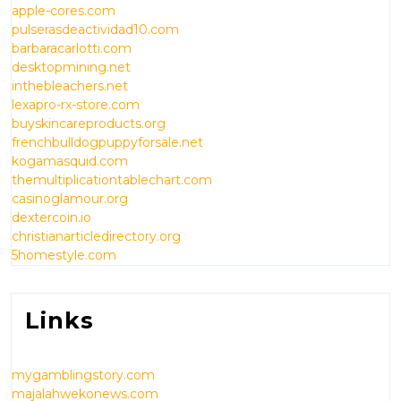
apple-cores.com
pulserasdeactividad10.com
barbaracarlotti.com
desktopmining.net
inthebleachers.net
lexapro-rx-store.com
buyskincareproducts.org
frenchbulldogpuppyforsale.net
kogamasquid.com
themultiplicationtablechart.com
casinoglamour.org
dextercoin.io
christianarticledirectory.org
5homestyle.com
Links
mygamblingstory.com
majalahwekonews.com