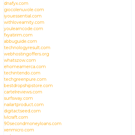
dnafyx.com
giocolenuvole.com
iyouessential.com
withloveamity.com
youlearncode.com
fxyatirim.com
abbuguide.com
technologyresult.com
webhostingoffers.org
whatszow.com
ehomeamerca.com
techintendo.com
techgreenpure.com
bestdropshipstore.com
cartelreviews.com
surfsway.com
nailartproduct.com
digitactseed.com
lvlcraft.com
90secondmoneyloans.com
xenmicro.com