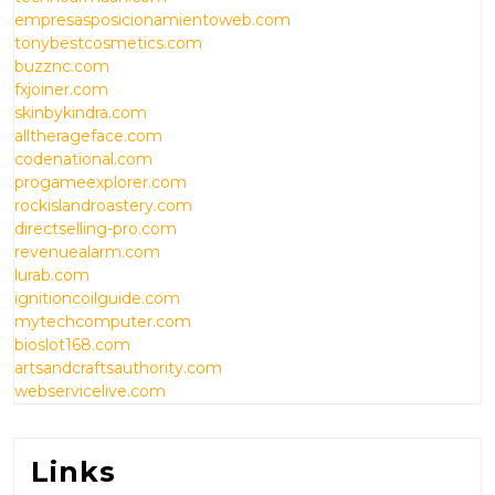
empresasposicionamientoweb.com
tonybestcosmetics.com
buzznc.com
fxjoiner.com
skinbykindra.com
alltherageface.com
codenational.com
progameexplorer.com
rockislandroastery.com
directselling-pro.com
revenuealarm.com
lurab.com
ignitioncoilguide.com
mytechcomputer.com
bioslot168.com
artsandcraftsauthority.com
webservicelive.com
Links