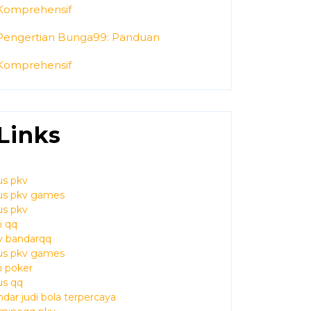
Komprehensif
Pengertian Bunga99: Panduan
Komprehensif
Links
us pkv
tus pkv games
us pkv
i qq
v bandarqq
tus pkv games
i poker
us qq
dar judi bola terpercaya