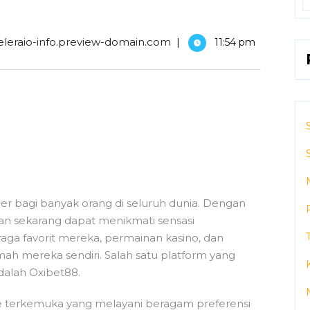
leraio-info.preview-domain.com
|
11:54 pm
er bagi banyak orang di seluruh dunia. Dengan
n sekarang dapat menikmati sensasi
ga favorit mereka, permainan kasino, dan
ah mereka sendiri. Salah satu platform yang
dalah Oxibet88.
ne terkemuka yang melayani beragam preferensi