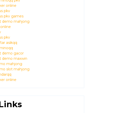
minoqq pkv
ker online
us pkv
tus pkv games
ot demo mahjong
 online
v
us pkv
tar asikqq
minoqq
ot demo gacor
ot demo maxwin
mo mahjong
mo slot mahjong
ndarqq
ker online
Links