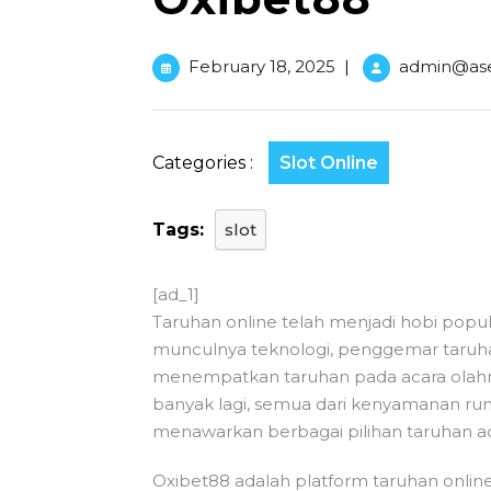
February 18, 2025
admin@ase
|
Categories :
Slot Online
Tags:
slot
[ad_1]
Taruhan online telah menjadi hobi popul
munculnya teknologi, penggemar taruha
menempatkan taruhan pada acara olahra
banyak lagi, semua dari kenyamanan rum
menawarkan berbagai pilihan taruhan a
Oxibet88 adalah platform taruhan onli