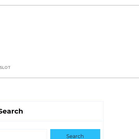
 SLOT
Search
Search