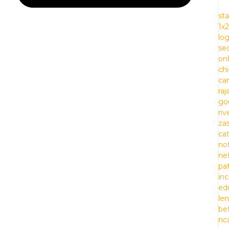
st
1x
lo
se
on
ch
ca
ra
go
ri
za
ca
no
nef
pa
in
ed
le
bet
nc