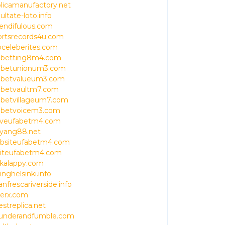
plicamanufactory.net
ultate-loto.info
lendifulous.com
ortsrecords4u.com
pceleberites.com
abetting8m4.com
abetunionum3.com
abetvalueum3.com
abetvaultm7.com
abetvillageum7.com
abetvoicem3.com
veufabetm4.com
yang88.net
bsiteufabetm4.com
iteufabetm4.com
ikalappy.com
inghelsinki.info
nfrescariverside.info
lerx.com
estreplica.net
ounderandfumble.com