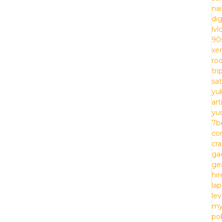
na
di
lvl
90
xe
ro
tr
sa
yu
ar
yu
7b
co
cr
ga
ge
hi
lap
le
my
po