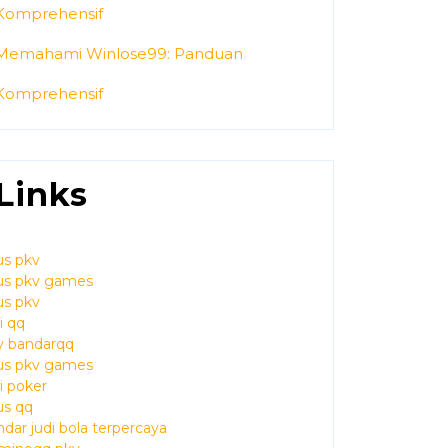
Komprehensif
Memahami Winlose99: Panduan
Komprehensif
Links
us pkv
tus pkv games
us pkv
i qq
v bandarqq
tus pkv games
i poker
us qq
dar judi bola terpercaya