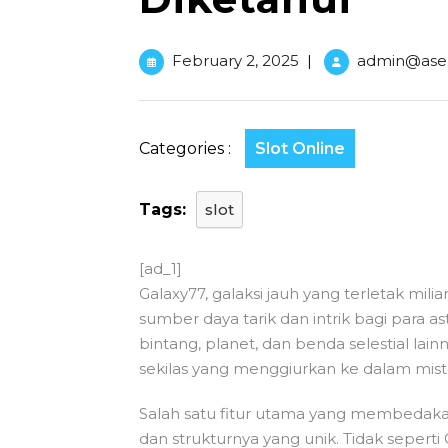
February 2, 2025
admin@asel
|
Categories :
Slot Online
Tags:
slot
[ad_1]
Galaxy77, galaksi jauh yang terletak mil
sumber daya tarik dan intrik bagi para
bintang, planet, dan benda selestial la
sekilas yang menggiurkan ke dalam miste
Salah satu fitur utama yang membedakan
dan strukturnya yang unik. Tidak seperti 