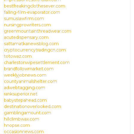
bestfreakingclothesever.com
falling-film-evaporator.com
sumuslawfirm.com
nursingprowriters.com
greenmountainthreadwear.com
acutedispensary.com
sattamatkanewsblog.com
cryptocurrencytradingcn.com
totowaz.com
charlestonwipesettlement.com
brandfollowmarket.com
weeklyjobnews.com
countyanimalshelter.com
adwebtagging.com
ranksuperior.net
babystepahead.com
destinationoverlooked.com
gamblingamount.com
hillclimbwax.com
hnopse.com
occasionnews.com