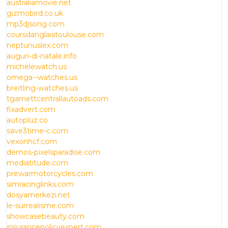
australiamovie.net
gizmobird.co.uk
mp3djsong.com
coursdanglaistoulouse.com
neptunuslex.com
auguri-di-natale.info
michelewatch.us
omega--watches.us
breitling-watches.us
tgarnettcentrallautoads.com
fixadvert.com
autopluz.co
save3time-c.com
vexonhcf.com
demos-pixelsparadise.com
mediatitude.com
prewarmotorcycles.com
simracinglinks.com
dosyamerkezi.net
le-surrealisme.com
showcasebeauty.com
insurancepolicyexpert.com