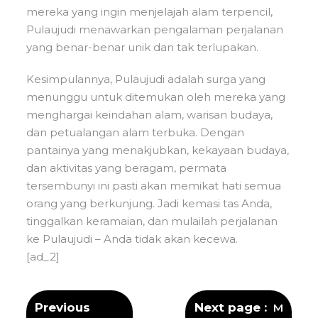
mereka yang ingin menjelajah alam terpencil,
Pulaujudi menawarkan pengalaman perjalanan
yang benar-benar unik dan tak terlupakan.
Kesimpulannya, Pulaujudi adalah surga yang
menunggu untuk ditemukan oleh mereka yang
menghargai keindahan alam, warisan budaya,
dan petualangan alam terbuka. Dengan
pantainya yang menakjubkan, kekayaan budaya,
dan aktivitas yang beragam, permata
tersembunyi ini pasti akan memikat hati semua
orang yang berkunjung. Jadi kemasi tas Anda,
tinggalkan keramaian, dan mulailah perjalanan
ke Pulaujudi – Anda tidak akan kecewa.
[ad_2]
Previous
Next page
M