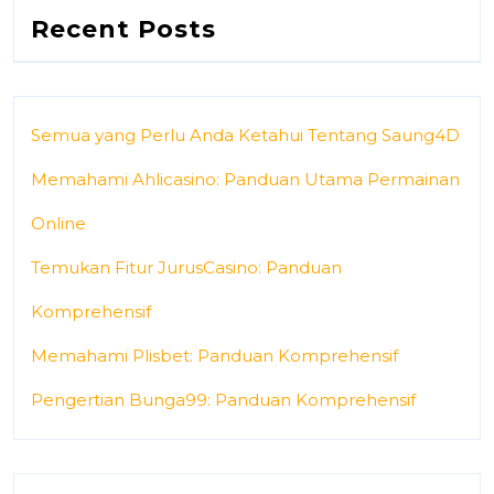
Recent Posts
Semua yang Perlu Anda Ketahui Tentang Saung4D
Memahami Ahlicasino: Panduan Utama Permainan
Online
Temukan Fitur JurusCasino: Panduan
Komprehensif
Memahami Plisbet: Panduan Komprehensif
Pengertian Bunga99: Panduan Komprehensif