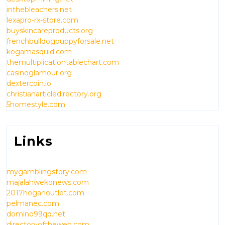
inthebleachers.net
lexapro-rx-store.com
buyskincareproducts.org
frenchbulldogpuppyforsale.net
kogamasquid.com
themultiplicationtablechart.com
casinoglamour.org
dextercoin.io
christianarticledirectory.org
5homestyle.com
Links
mygamblingstory.com
majalahwekonews.com
2017hoganoutlet.com
pelmanec.com
domino99qq.net
directoryoftheweb.com