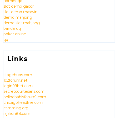
dominoqq
slot demo gacor
slot demo maxwin
demo mahjong
demo slot mahjong
bandarqq
poker online
qq
Links
stagehubs.com
1x2forum.net
login99bet.com
secretcourtesans.com
onlinebahisforum1.com
chicagoheadline.com
camming.org
rajalion88.com