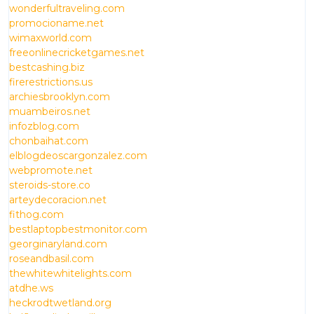
wonderfultraveling.com
promocioname.net
wimaxworld.com
freeonlinecricketgames.net
bestcashing.biz
firerestrictions.us
archiesbrooklyn.com
muambeiros.net
infozblog.com
chonbaihat.com
elblogdeoscargonzalez.com
webpromote.net
steroids-store.co
arteydecoracion.net
fithog.com
bestlaptopbestmonitor.com
georginaryland.com
roseandbasil.com
thewhitewhitelights.com
atdhe.ws
heckrodtwetland.org