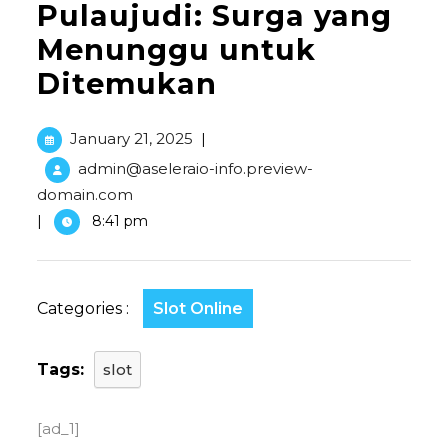
Pulaujudi: Surga yang
Menunggu untuk
Ditemukan
January 21, 2025
|
admin@aseleraio-info.preview-
domain.com
|
8:41 pm
Categories :
Slot Online
Tags:
slot
[ad_1]