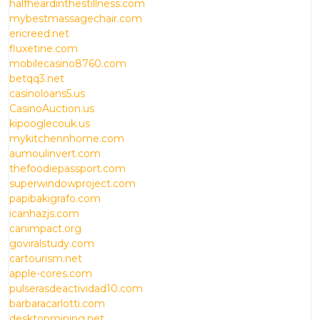
halfheardinthestillness.com
mybestmassagechair.com
ericreed.net
fluxetine.com
mobilecasino8760.com
betqq3.net
casinoloans5.us
CasinoAuction.us
kipooglecouk.us
mykitchennhome.com
aumoulinvert.com
thefoodiepassport.com
superwindowproject.com
papibakigrafo.com
icanhazjs.com
canimpact.org
goviralstudy.com
cartourism.net
apple-cores.com
pulserasdeactividad10.com
barbaracarlotti.com
desktopmining.net