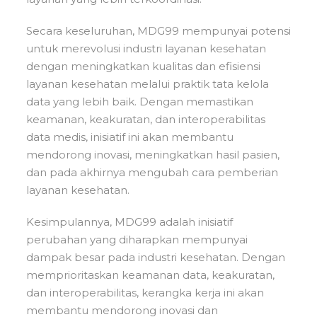
Secara keseluruhan, MDG99 mempunyai potensi
untuk merevolusi industri layanan kesehatan
dengan meningkatkan kualitas dan efisiensi
layanan kesehatan melalui praktik tata kelola
data yang lebih baik. Dengan memastikan
keamanan, keakuratan, dan interoperabilitas
data medis, inisiatif ini akan membantu
mendorong inovasi, meningkatkan hasil pasien,
dan pada akhirnya mengubah cara pemberian
layanan kesehatan.
Kesimpulannya, MDG99 adalah inisiatif
perubahan yang diharapkan mempunyai
dampak besar pada industri kesehatan. Dengan
memprioritaskan keamanan data, keakuratan,
dan interoperabilitas, kerangka kerja ini akan
membantu mendorong inovasi dan