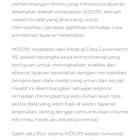
perkembangan terkini yang merevolusi layanan
kesehatan adalah penerapan MDG99, sebuah
inisiatif inovatif yang dirancang untuk
memberikan dampak signifikan terhadap cara
pemberian layanan kesehatan.
MDG99, singkatan dari Medical Data Governance
99, adalah kerangka kerja komprehensif yang
bertujuan untuk meningkatkan kualitas dan
efisiensi layanan kesehatan dengan memastikan
pengelolaan data medis yang aman dan akurat.
Inisiatif ini dikembangkan sebagai respons
terhadap meningkatnya kebutuhan akan tata
kelola data yang lebih baik di sektor layanan
kesehatan, seiring dengan pertumbuhan volume
informasi medis secara eksponensial.
Salah satu fitur utama MDG99 adalah fokusnya