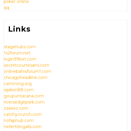
poker online
qq
Links
stagehubs.com
1x2forum.net
login99bet.com
secretcourtesans.com
onlinebahisforum1.com
chicagoheadline.com
camming.org
rajalion88.com
goupuntacana.com
riversedgepark.com
zaseez.com
catchycrunch.com
nofaphub.com
nefertitingalls.com