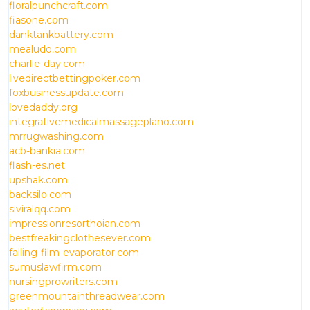
floralpunchcraft.com
fiasone.com
danktankbattery.com
mealudo.com
charlie-day.com
livedirectbettingpoker.com
foxbusinessupdate.com
lovedaddy.org
integrativemedicalmassageplano.com
mrrugwashing.com
acb-bankia.com
flash-es.net
upshak.com
backsilo.com
siviralqq.com
impressionresorthoian.com
bestfreakingclothesever.com
falling-film-evaporator.com
sumuslawfirm.com
nursingprowriters.com
greenmountainthreadwear.com