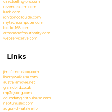
directselling-pro.com
revenuealarm.com
lurab.com
ignitioncoilguide.com
mytechcomputer.com
bioslot168.com
artsandcraftsauthority.com
webservicelive.com
Links
jimsfamousbbq.com
libertywalk-usa.com
australiamovie.net
gizmobird.co.uk
mp3djsong.com
coursdanglaistoulouse.com
neptunuslex.com
auguri-di-natale.info