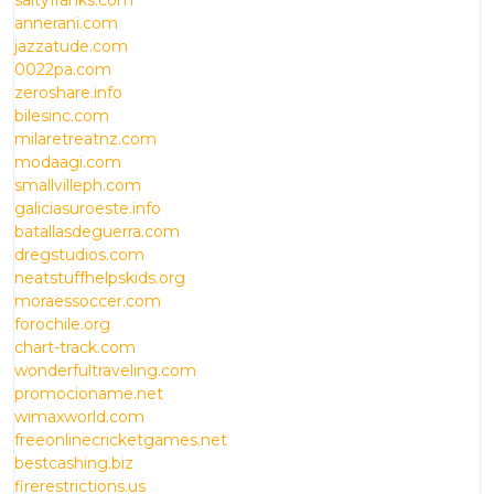
saltyfranks.com
annerani.com
jazzatude.com
0022pa.com
zeroshare.info
bilesinc.com
milaretreatnz.com
modaagi.com
smallvilleph.com
galiciasuroeste.info
batallasdeguerra.com
dregstudios.com
neatstuffhelpskids.org
moraessoccer.com
forochile.org
chart-track.com
wonderfultraveling.com
promocioname.net
wimaxworld.com
freeonlinecricketgames.net
bestcashing.biz
firerestrictions.us