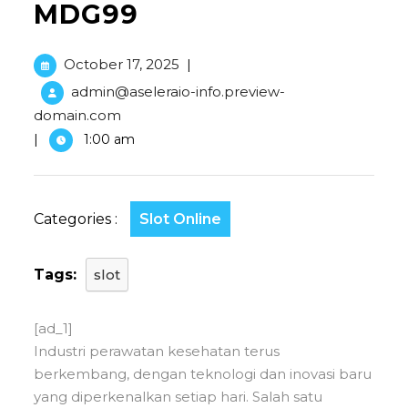
MDG99
October 17, 2025
|
admin@aseleraio-info.preview-
domain.com
|
1:00 am
Categories :
Slot Online
Tags:
slot
[ad_1]
Industri perawatan kesehatan terus
berkembang, dengan teknologi dan inovasi baru
yang diperkenalkan setiap hari. Salah satu