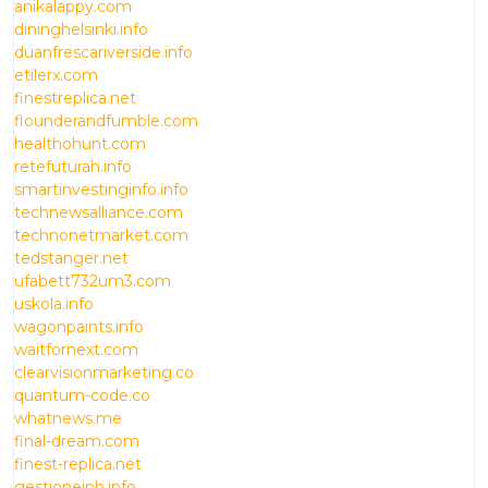
anikalappy.com
dininghelsinki.info
duanfrescariverside.info
etilerx.com
finestreplica.net
flounderandfumble.com
healthohunt.com
retefuturah.info
smartinvestinginfo.info
technewsalliance.com
technonetmarket.com
tedstanger.net
ufabett732um3.com
uskola.info
wagonpaints.info
waitfornext.com
clearvisionmarketing.co
quantum-code.co
whatnews.me
final-dream.com
finest-replica.net
gestioneinh.info