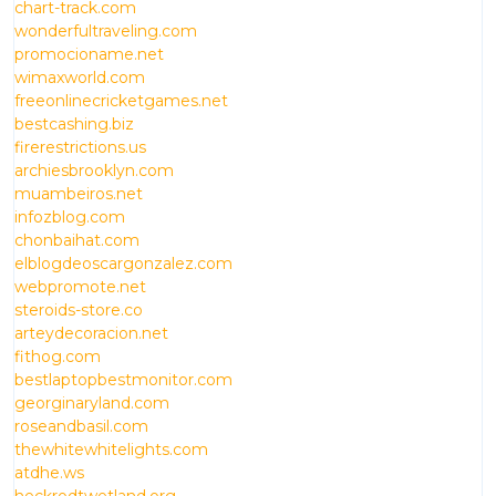
chart-track.com
wonderfultraveling.com
promocioname.net
wimaxworld.com
freeonlinecricketgames.net
bestcashing.biz
firerestrictions.us
archiesbrooklyn.com
muambeiros.net
infozblog.com
chonbaihat.com
elblogdeoscargonzalez.com
webpromote.net
steroids-store.co
arteydecoracion.net
fithog.com
bestlaptopbestmonitor.com
georginaryland.com
roseandbasil.com
thewhitewhitelights.com
atdhe.ws