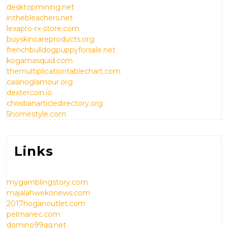
desktopmining.net
inthebleachers.net
lexapro-rx-store.com
buyskincareproducts.org
frenchbulldogpuppyforsale.net
kogamasquid.com
themultiplicationtablechart.com
casinoglamour.org
dextercoin.io
christianarticledirectory.org
5homestyle.com
Links
mygamblingstory.com
majalahwekonews.com
2017hoganoutlet.com
pelmanec.com
domino99qq.net