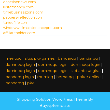
occasionnews.com
lustofmoney.com
timebusinesszone.com
peppers-reflection.com
tuneoflife.com
windowwellmaintenancepros.com
affiliateholder.com
menuqq
|
situs pkv games
|
bandarqq
|
bandarqq
|
dominoqq login
|
dominoqq login
|
dominoqq login
|
dominoqq login
|
dominoqq login
|
slot anti rungkat
|
bandarqq login
|
murniqq
|
hematqq
|
poker online
|
bandarqq
|
pkv
Shopping Solution WordPress Theme
By
Buywptemplate