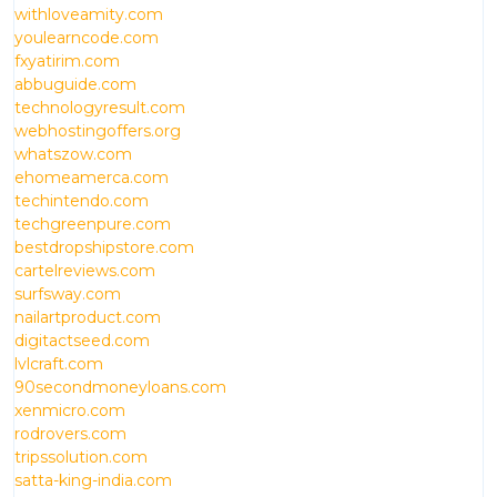
withloveamity.com
youlearncode.com
fxyatirim.com
abbuguide.com
technologyresult.com
webhostingoffers.org
whatszow.com
ehomeamerca.com
techintendo.com
techgreenpure.com
bestdropshipstore.com
cartelreviews.com
surfsway.com
nailartproduct.com
digitactseed.com
lvlcraft.com
90secondmoneyloans.com
xenmicro.com
rodrovers.com
tripssolution.com
satta-king-india.com