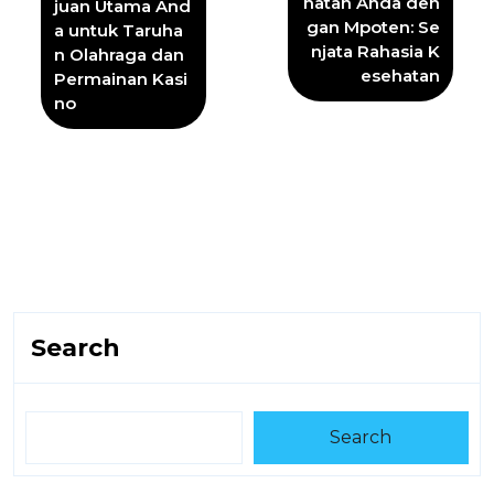
hatan Anda den
juan Utama And
gan Mpoten: Se
a untuk Taruha
njata Rahasia K
n Olahraga dan
esehatan
Permainan Kasi
no
Search
Search