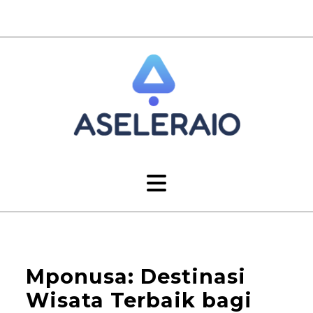
Mponusa: Destinasi
Wisata Terbaik bagi