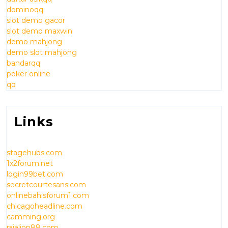
dominoqq
slot demo gacor
slot demo maxwin
demo mahjong
demo slot mahjong
bandarqq
poker online
qq
Links
stagehubs.com
1x2forum.net
login99bet.com
secretcourtesans.com
onlinebahisforum1.com
chicagoheadline.com
camming.org
rajalion88.com