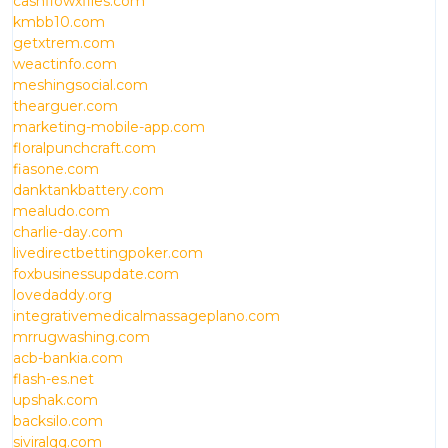
cashflowxfiles.com
kmbb10.com
getxtrem.com
weactinfo.com
meshingsocial.com
thearguer.com
marketing-mobile-app.com
floralpunchcraft.com
fiasone.com
danktankbattery.com
mealudo.com
charlie-day.com
livedirectbettingpoker.com
foxbusinessupdate.com
lovedaddy.org
integrativemedicalmassageplano.com
mrrugwashing.com
acb-bankia.com
flash-es.net
upshak.com
backsilo.com
siviralqq.com