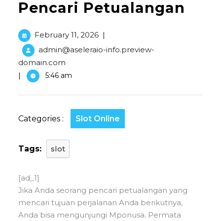
Pencari Petualangan
February 11, 2026
|
admin@aseleraio-info.preview-
domain.com
|
5:46 am
Categories :
Slot Online
Tags:
slot
[ad_1]
Jika Anda seorang pencari petualangan yang
mencari tujuan perjalanan Anda berikutnya,
Anda bisa mengunjungi Mponusa. Permata