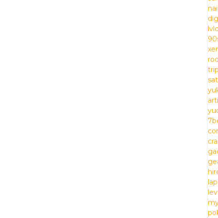
na
di
lvl
90
xe
ro
tr
sa
yu
ar
yu
7b
co
cr
ga
ge
hi
lap
le
my
po