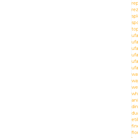
re
rez
sp
sp
to
uf
uf
uf
uf
uf
uf
wa
wa
we
wh
an
din
dua
eti
fin
fl