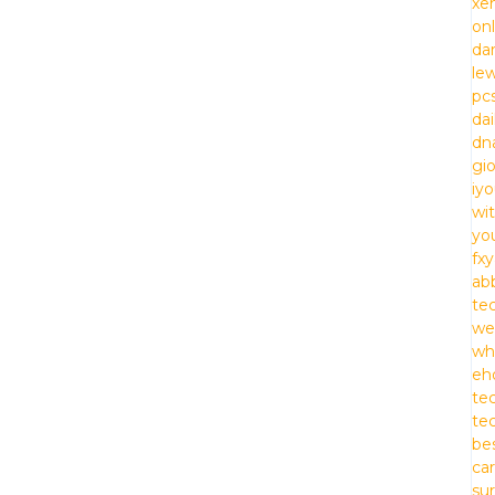
xe
on
da
lew
pc
dai
dn
gi
iy
wi
yo
fx
ab
te
we
wh
eh
te
te
be
ca
su