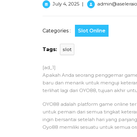
July 4, 2025
admin@aseleraio
|
Categories :
Slot Online
Tags:
slot
[ad_1]
Apakah Anda seorang penggemar game 
baru dan menarik untuk menguji ketera
terlihat lagi dari OYO88, tujuan akhir 
OYO88 adalah platform game online t
untuk pemain dari semua tingkat keter
ingin bersantai setelah hari yang panja
Oyo88 memiliki sesuatu untuk semua or