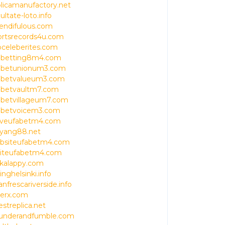
plicamanufactory.net
ultate-loto.info
lendifulous.com
ortsrecords4u.com
pceleberites.com
abetting8m4.com
abetunionum3.com
abetvalueum3.com
abetvaultm7.com
abetvillageum7.com
abetvoicem3.com
veufabetm4.com
yang88.net
bsiteufabetm4.com
iteufabetm4.com
ikalappy.com
inghelsinki.info
nfrescariverside.info
lerx.com
estreplica.net
ounderandfumble.com