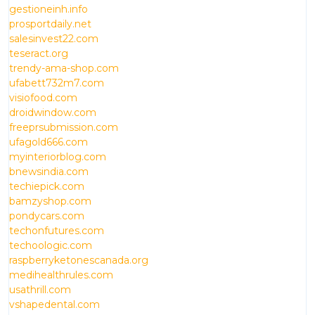
gestioneinh.info
prosportdaily.net
salesinvest22.com
teseract.org
trendy-ama-shop.com
ufabett732m7.com
visiofood.com
droidwindow.com
freeprsubmission.com
ufagold666.com
myinteriorblog.com
bnewsindia.com
techiepick.com
bamzyshop.com
pondycars.com
techonfutures.com
techoologic.com
raspberryketonescanada.org
medihealthrules.com
usathrill.com
vshapedental.com