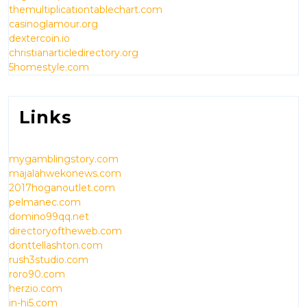
themultiplicationtablechart.com
casinoglamour.org
dextercoin.io
christianarticledirectory.org
5homestyle.com
Links
mygamblingstory.com
majalahwekonews.com
2017hoganoutlet.com
pelmanec.com
domino99qq.net
directoryoftheweb.com
donttellashton.com
rush3studio.com
roro90.com
herzio.com
in-hi5.com