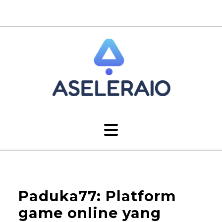
Paduka77: Platform
game online yang