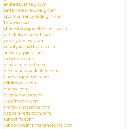
acutedispensary.com
sattamatkanewsblog.com
cryptocurrencytradingcn.com
totowaz.com
charlestonwipesettlement.com
brandfollowmarket.com
weeklyjobnews.com
countyanimalshelter.com
adwebtagging.com
ranksuperior.net
babystepahead.com
destinationoverlooked.com
gamblingamount.com
hillclimbwax.com
hnopse.com
occasionnews.com
lustofmoney.com
timebusinesszone.com
peppers-reflection.com
tuneoflife.com
windowwellmaintenancepros.com