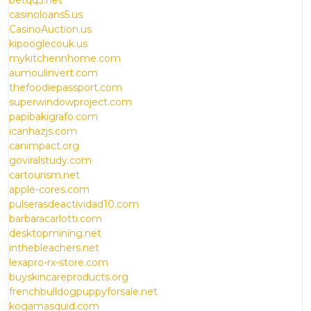
betqq3.net
casinoloans5.us
CasinoAuction.us
kipooglecouk.us
mykitchennhome.com
aumoulinvert.com
thefoodiepassport.com
superwindowproject.com
papibakigrafo.com
icanhazjs.com
canimpact.org
goviralstudy.com
cartourism.net
apple-cores.com
pulserasdeactividad10.com
barbaracarlotti.com
desktopmining.net
inthebleachers.net
lexapro-rx-store.com
buyskincareproducts.org
frenchbulldogpuppyforsale.net
kogamasquid.com