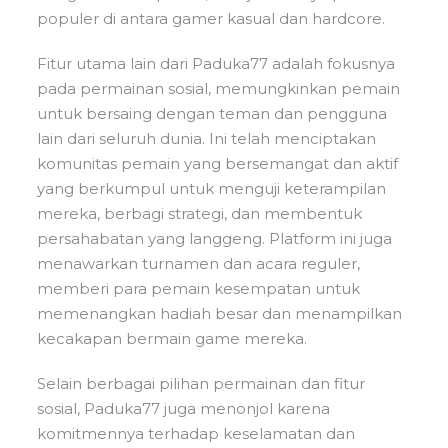
populer di antara gamer kasual dan hardcore.
Fitur utama lain dari Paduka77 adalah fokusnya
pada permainan sosial, memungkinkan pemain
untuk bersaing dengan teman dan pengguna
lain dari seluruh dunia. Ini telah menciptakan
komunitas pemain yang bersemangat dan aktif
yang berkumpul untuk menguji keterampilan
mereka, berbagi strategi, dan membentuk
persahabatan yang langgeng. Platform ini juga
menawarkan turnamen dan acara reguler,
memberi para pemain kesempatan untuk
memenangkan hadiah besar dan menampilkan
kecakapan bermain game mereka.
Selain berbagai pilihan permainan dan fitur
sosial, Paduka77 juga menonjol karena
komitmennya terhadap keselamatan dan