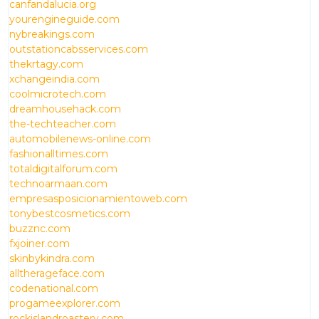
canfandalucia.org
yourengineguide.com
nybreakings.com
outstationcabsservices.com
thekrtagy.com
xchangeindia.com
coolmicrotech.com
dreamhousehack.com
the-techteacher.com
automobilenews-online.com
fashionalltimes.com
totaldigitalforum.com
technoarmaan.com
empresasposicionamientoweb.com
tonybestcosmetics.com
buzznc.com
fxjoiner.com
skinbykindra.com
alltherageface.com
codenational.com
progameexplorer.com
rockislandroastery.com