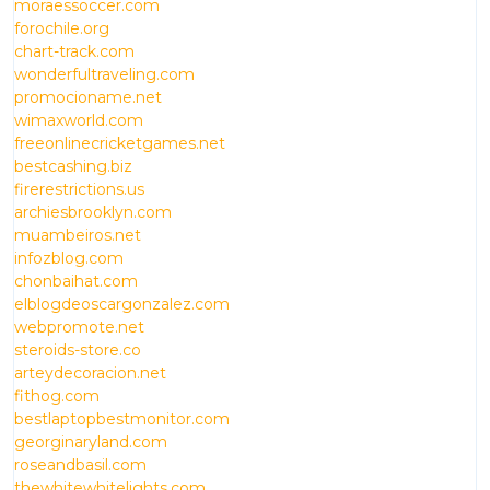
moraessoccer.com
forochile.org
chart-track.com
wonderfultraveling.com
promocioname.net
wimaxworld.com
freeonlinecricketgames.net
bestcashing.biz
firerestrictions.us
archiesbrooklyn.com
muambeiros.net
infozblog.com
chonbaihat.com
elblogdeoscargonzalez.com
webpromote.net
steroids-store.co
arteydecoracion.net
fithog.com
bestlaptopbestmonitor.com
georginaryland.com
roseandbasil.com
thewhitewhitelights.com