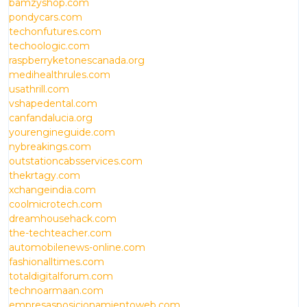
bamzyshop.com
pondycars.com
techonfutures.com
techoologic.com
raspberryketonescanada.org
medihealthrules.com
usathrill.com
vshapedental.com
canfandalucia.org
yourengineguide.com
nybreakings.com
outstationcabsservices.com
thekrtagy.com
xchangeindia.com
coolmicrotech.com
dreamhousehack.com
the-techteacher.com
automobilenews-online.com
fashionalltimes.com
totaldigitalforum.com
technoarmaan.com
empresasposicionamientoweb.com