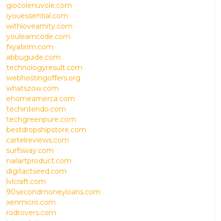
giocolenuvole.com
iyouessential.com
withloveamity.com
youlearncode.com
fxyatirim.com
abbuguide.com
technologyresult.com
webhostingoffers.org
whatszow.com
ehomeamerca.com
techintendo.com
techgreenpure.com
bestdropshipstore.com
cartelreviews.com
surfsway.com
nailartproduct.com
digitactseed.com
lvlcraft.com
90secondmoneyloans.com
xenmicro.com
rodrovers.com