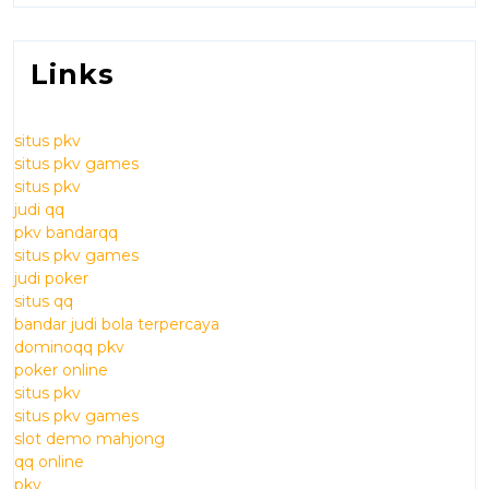
Links
situs pkv
situs pkv games
situs pkv
judi qq
pkv bandarqq
situs pkv games
judi poker
situs qq
bandar judi bola terpercaya
dominoqq pkv
poker online
situs pkv
situs pkv games
slot demo mahjong
qq online
pkv