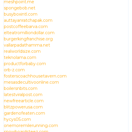
meshpoint.me
spongebob.net
busyboxintl.com
auttayanratchapak.com
postcoffeebarva.com
elteatromilliondollar.com
burgerkingfranchise.org
vallarpadathamma.net
realworldsize.com
teknolama.com
productforbaby.com
orb-z.com
fosterscoachhousetavern.com
mesasdecultivoonline.com
boilersnbits.com
latestviralpost.com
newfreearticle.com
blitzpowerusa.com
gardenofeaten.com
hycys05.com
onemoremilerunning.com
snowboardsteez.com