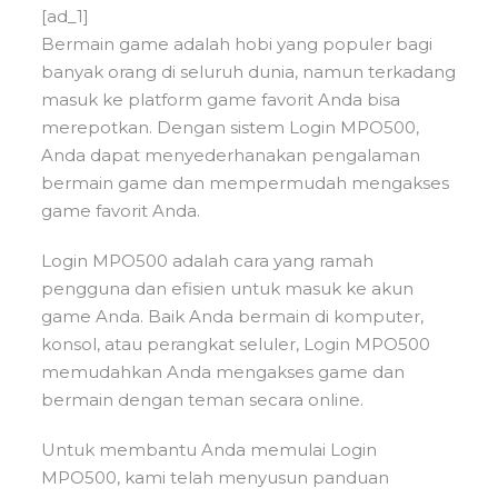
[ad_1]
Bermain game adalah hobi yang populer bagi
banyak orang di seluruh dunia, namun terkadang
masuk ke platform game favorit Anda bisa
merepotkan. Dengan sistem Login MPO500,
Anda dapat menyederhanakan pengalaman
bermain game dan mempermudah mengakses
game favorit Anda.
Login MPO500 adalah cara yang ramah
pengguna dan efisien untuk masuk ke akun
game Anda. Baik Anda bermain di komputer,
konsol, atau perangkat seluler, Login MPO500
memudahkan Anda mengakses game dan
bermain dengan teman secara online.
Untuk membantu Anda memulai Login
MPO500, kami telah menyusun panduan