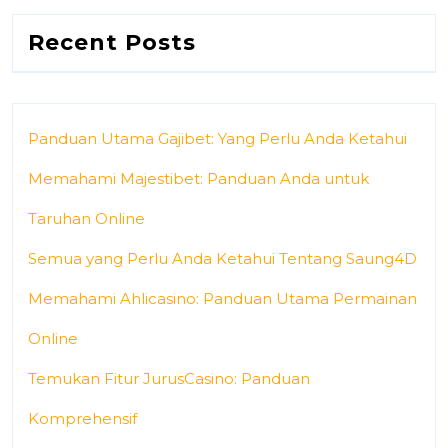
Recent Posts
Panduan Utama Gajibet: Yang Perlu Anda Ketahui
Memahami Majestibet: Panduan Anda untuk
Taruhan Online
Semua yang Perlu Anda Ketahui Tentang Saung4D
Memahami Ahlicasino: Panduan Utama Permainan
Online
Temukan Fitur JurusCasino: Panduan
Komprehensif