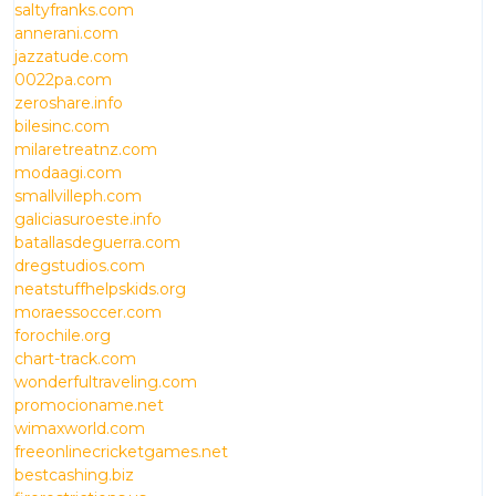
saltyfranks.com
annerani.com
jazzatude.com
0022pa.com
zeroshare.info
bilesinc.com
milaretreatnz.com
modaagi.com
smallvilleph.com
galiciasuroeste.info
batallasdeguerra.com
dregstudios.com
neatstuffhelpskids.org
moraessoccer.com
forochile.org
chart-track.com
wonderfultraveling.com
promocioname.net
wimaxworld.com
freeonlinecricketgames.net
bestcashing.biz