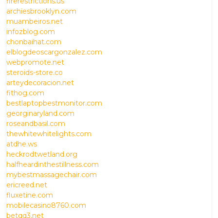
firerestrictions.us
archiesbrooklyn.com
muambeiros.net
infozblog.com
chonbaihat.com
elblogdeoscargonzalez.com
webpromote.net
steroids-store.co
arteydecoracion.net
fithog.com
bestlaptopbestmonitor.com
georginaryland.com
roseandbasil.com
thewhitewhitelights.com
atdhe.ws
heckrodtwetland.org
halfheardinthestillness.com
mybestmassagechair.com
ericreed.net
fluxetine.com
mobilecasino8760.com
betqq3.net