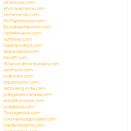
whatszow.com
ehomeamerca.com
techintendo.com
techgreenpure.com
bestdropshipstore.com
cartelreviews.com
surfsway.com
nailartproduct.com
digitactseed.com
lvlcraft.com
90secondmoneyloans.com
xenmicro.com
rodrovers.com
tripssolution.com
satta-king-india.com
yukigassencanada.com
articlehorizone.com
yuqqbbzp.com
7betagents6.com
coronavirusuptodate.com
crackinstreams.com