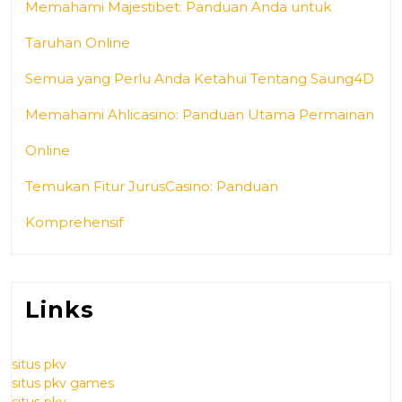
Memahami Majestibet: Panduan Anda untuk
Taruhan Online
Semua yang Perlu Anda Ketahui Tentang Saung4D
Memahami Ahlicasino: Panduan Utama Permainan
Online
Temukan Fitur JurusCasino: Panduan
Komprehensif
Links
situs pkv
situs pkv games