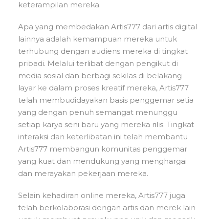
keterampilan mereka.
Apa yang membedakan Artis777 dari artis digital
lainnya adalah kemampuan mereka untuk
terhubung dengan audiens mereka di tingkat
pribadi. Melalui terlibat dengan pengikut di
media sosial dan berbagi sekilas di belakang
layar ke dalam proses kreatif mereka, Artis777
telah membudidayakan basis penggemar setia
yang dengan penuh semangat menunggu
setiap karya seni baru yang mereka rilis. Tingkat
interaksi dan keterlibatan ini telah membantu
Artis777 membangun komunitas penggemar
yang kuat dan mendukung yang menghargai
dan merayakan pekerjaan mereka.
Selain kehadiran online mereka, Artis777 juga
telah berkolaborasi dengan artis dan merek lain