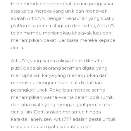
telah mendapatkan perhatian dan pengakuan
atas karya mereka yang unik dan menawan
adalah Artis777. Dengan kehadiran yang kuat di
platform seperti Instagram dan Tiktok, Artis777
telah mampu menjangkau khalayak luas dan
menampilkan bakat luar biasa mereka kepada
dunia.
Artis777, yang nama aslinya tidak diketahui
publik, adalah seorang seniman digital yang
menciptakan karya yang menakjubkan dan
memukau menggunakan alat digital dan
perangkat lunak. Pekerjaan mereka sering
menampilkan warna -warna cerah, pola rumit,
dan citra nyata yang mengangkut pemirsa ke
dunia lain. Dari lanskap melamun hingga
karakter aneh, seni Artis777 adalah pesta untuk
mata dan bukti nyata kreativitas dan