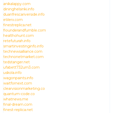
anikalappy.com
dininghelsinki.info
duanfrescariverside.info
etilerx.com
finestreplica.net
flounderandfumble.com
healthohunt.com
retefuturah.info
smartinvestinginfo.info
technewsalliance.com
technonetmarket.com
tedstanger.net
ufabett732um3.com
uskola.info
wagonpaints.info
waitfornext.com
clearvisionmarketing.co
quantum-code.co
whatnews.me
final-dream.com
finest-replica.net