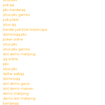
situs pkv
judi qq
pkv bandarqq
situs pkv games
judi poker
situs qq
bandar judi bola terpercaya
dominoqq pkv
poker online
situs pkv
situs pkv games
slot demo mahjong
qq online
pkv
situs pkv
daftar asikqq
dominoqq
slot demo gacor
slot demo maxwin
demo mahjong
demo slot mahjong
bandarqq