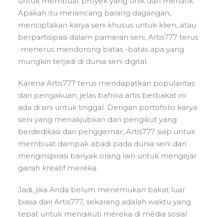
untuk membuat proyek yang unik dan menarik.
Apakah itu merancang barang dagangan,
menciptakan karya seni khusus untuk klien, atau
berpartisipasi dalam pameran seni, Artis777 terus
-menerus mendorong batas -batas apa yang
mungkin terjadi di dunia seni digital.
Karena Artis777 terus mendapatkan popularitas
dan pengakuan, jelas bahwa artis berbakat ini
ada di sini untuk tinggal. Dengan portofolio karya
seni yang menakjubkan dan pengikut yang
berdedikasi dari penggemar, Artis777 siap untuk
membuat dampak abadi pada dunia seni dan
menginspirasi banyak orang lain untuk mengejar
gairah kreatif mereka.
Jadi, jika Anda belum menemukan bakat luar
biasa dari Artis777, sekarang adalah waktu yang
tepat untuk mengikuti mereka di media sosial