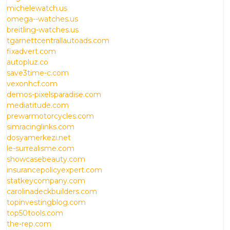
michelewatch.us
omega--watches.us
breitling-watches.us
tgarnettcentrallautoads.com
fixadvert.com
autopluz.co
save3time-c.com
vexonhcf.com
demos-pixelsparadise.com
mediatitude.com
prewarmotorcycles.com
simracinglinks.com
dosyamerkezi.net
le-surrealisme.com
showcasebeauty.com
insurancepolicyexpert.com
statkeycompany.com
carolinadeckbuilders.com
topinvestingblog.com
top50tools.com
the-rep.com