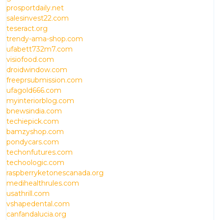
prosportdaily.net
salesinvest22.com
teseract.org
trendy-ama-shop.com
ufabett732m7.com
visiofood.com
droidwindow.com
freeprsubmission.com
ufagold666.com
myinteriorblog.com
bnewsindia.com
techiepick.com
bamzyshop.com
pondycars.com
techonfutures.com
techoologic.com
raspberryketonescanada.org
medihealthrules.com
usathrill.com
vshapedental.com
canfandalucia.org