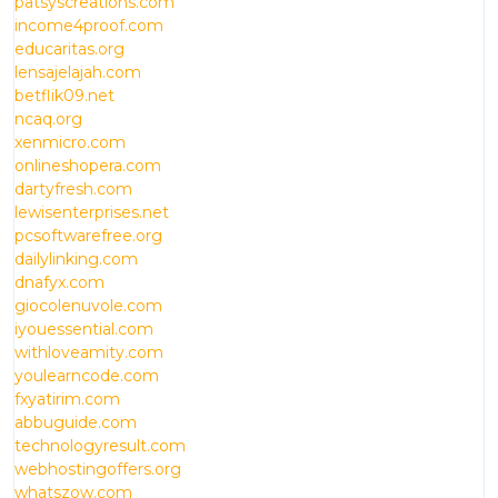
patsyscreations.com
income4proof.com
educaritas.org
lensajelajah.com
betflik09.net
ncaq.org
xenmicro.com
onlineshopera.com
dartyfresh.com
lewisenterprises.net
pcsoftwarefree.org
dailylinking.com
dnafyx.com
giocolenuvole.com
iyouessential.com
withloveamity.com
youlearncode.com
fxyatirim.com
abbuguide.com
technologyresult.com
webhostingoffers.org
whatszow.com