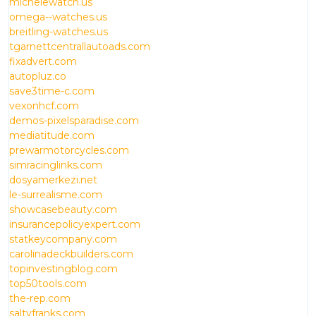
michelewatch.us
omega--watches.us
breitling-watches.us
tgarnettcentrallautoads.com
fixadvert.com
autopluz.co
save3time-c.com
vexonhcf.com
demos-pixelsparadise.com
mediatitude.com
prewarmotorcycles.com
simracinglinks.com
dosyamerkezi.net
le-surrealisme.com
showcasebeauty.com
insurancepolicyexpert.com
statkeycompany.com
carolinadeckbuilders.com
topinvestingblog.com
top50tools.com
the-rep.com
saltyfranks.com