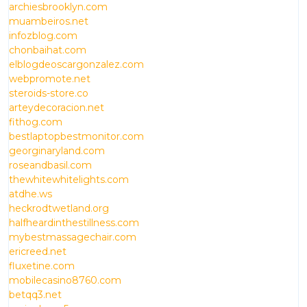
archiesbrooklyn.com
muambeiros.net
infozblog.com
chonbaihat.com
elblogdeoscargonzalez.com
webpromote.net
steroids-store.co
arteydecoracion.net
fithog.com
bestlaptopbestmonitor.com
georginaryland.com
roseandbasil.com
thewhitewhitelights.com
atdhe.ws
heckrodtwetland.org
halfheardinthestillness.com
mybestmassagechair.com
ericreed.net
fluxetine.com
mobilecasino8760.com
betqq3.net