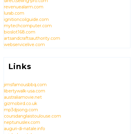
directselling-pro.com
revenuealarm.com
lurab.com
ignitioncoilguide.com
mytechcomputer.com
bioslot168.com
artsandcraftsauthority.com
webservicelive.com
Links
jimsfamousbbq.com
libertywalk-usa.com
australiamovie.net
gizmobird.co.uk
mp3djsong.com
coursdanglaistoulouse.com
neptunuslex.com
auguri-di-natale.info