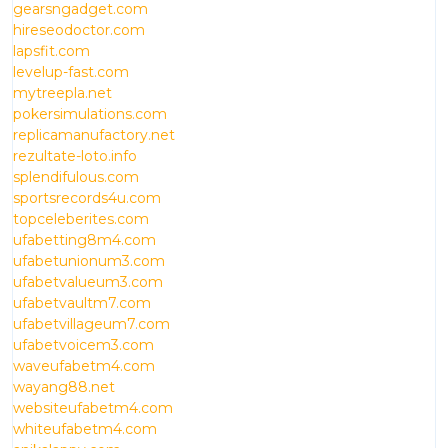
gearsngadget.com
hireseodoctor.com
lapsfit.com
levelup-fast.com
mytreepla.net
pokersimulations.com
replicamanufactory.net
rezultate-loto.info
splendifulous.com
sportsrecords4u.com
topceleberites.com
ufabetting8m4.com
ufabetunionum3.com
ufabetvalueum3.com
ufabetvaultm7.com
ufabetvillageum7.com
ufabetvoicem3.com
waveufabetm4.com
wayang88.net
websiteufabetm4.com
whiteufabetm4.com