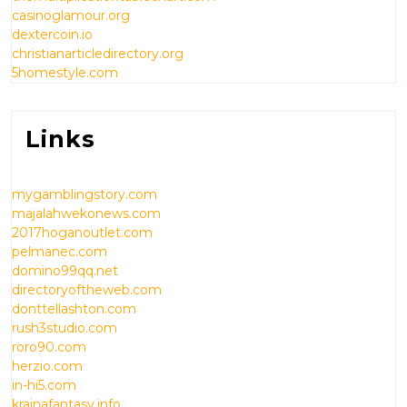
casinoglamour.org
dextercoin.io
christianarticledirectory.org
5homestyle.com
Links
mygamblingstory.com
majalahwekonews.com
2017hoganoutlet.com
pelmanec.com
domino99qq.net
directoryoftheweb.com
donttellashton.com
rush3studio.com
roro90.com
herzio.com
in-hi5.com
krainafantasy.info