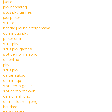
judi qq
pkv bandarqq
situs pkv games
judi poker
situs qq
bandar judi bola terpercaya
dominoqq pkv
poker online
situs pkv
situs pkv games
slot demo mahjong
qq online
pkv
situs pkv
daftar asikqq
dominoqq
slot demo gacor
slot demo maxwin
demo mahjong
demo slot mahjong
bandarqq