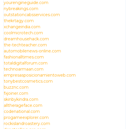
yourengineguide.com
nybreakings.com
outstationcabsservices.com
thekrtagy.com
xchangeindia.com
coolmicrotech.com
dreamhousehack.com
the-techteacher.com
automobilenews-online.com
fashionalltimes.com
totaldigitalforum.com
technoarmaan.com
empresasposicionamientoweb.com
tonybestcosmetics.com
buzznc.com
fxjoiner.com
skinbykindra.com
alltherageface.com
codenational.com
progameexplorer.com
rockislandroastery.com