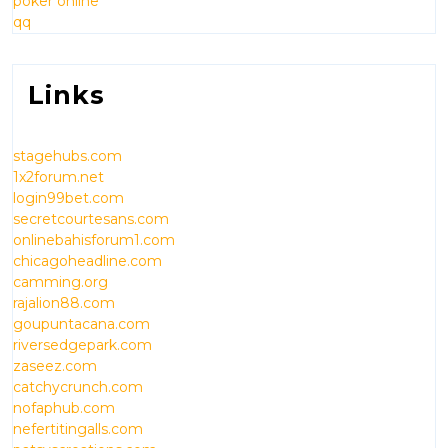
poker online
qq
Links
stagehubs.com
1x2forum.net
login99bet.com
secretcourtesans.com
onlinebahisforum1.com
chicagoheadline.com
camming.org
rajalion88.com
goupuntacana.com
riversedgepark.com
zaseez.com
catchycrunch.com
nofaphub.com
nefertitingalls.com