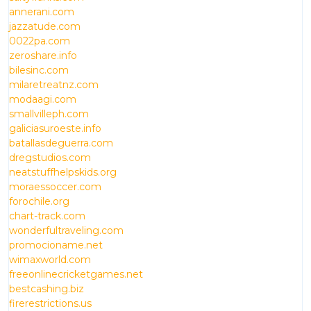
annerani.com
jazzatude.com
0022pa.com
zeroshare.info
bilesinc.com
milaretreatnz.com
modaagi.com
smallvilleph.com
galiciasuroeste.info
batallasdeguerra.com
dregstudios.com
neatstuffhelpskids.org
moraessoccer.com
forochile.org
chart-track.com
wonderfultraveling.com
promocioname.net
wimaxworld.com
freeonlinecricketgames.net
bestcashing.biz
firerestrictions.us