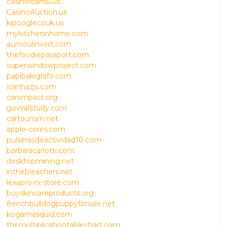
casinoloans5.us
CasinoAuction.us
kipooglecouk.us
mykitchennhome.com
aumoulinvert.com
thefoodiepassport.com
superwindowproject.com
papibakigrafo.com
icanhazjs.com
canimpact.org
goviralstudy.com
cartourism.net
apple-cores.com
pulserasdeactividad10.com
barbaracarlotti.com
desktopmining.net
inthebleachers.net
lexapro-rx-store.com
buyskincareproducts.org
frenchbulldogpuppyforsale.net
kogamasquid.com
themultiplicationtablechart.com