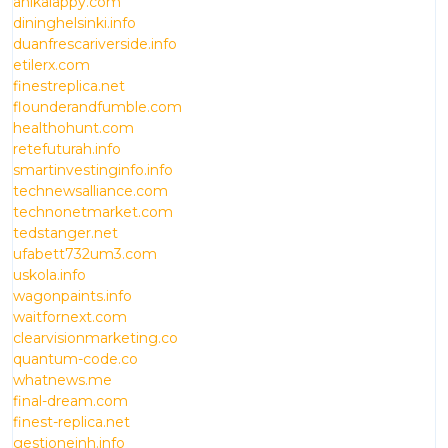
anikalappy.com
dininghelsinki.info
duanfrescariverside.info
etilerx.com
finestreplica.net
flounderandfumble.com
healthohunt.com
retefuturah.info
smartinvestinginfo.info
technewsalliance.com
technonetmarket.com
tedstanger.net
ufabett732um3.com
uskola.info
wagonpaints.info
waitfornext.com
clearvisionmarketing.co
quantum-code.co
whatnews.me
final-dream.com
finest-replica.net
gestioneinh.info