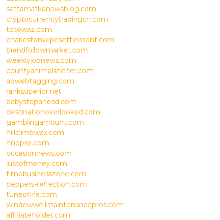
sattamatkanewsblog.com
cryptocurrencytradingcn.com
totowaz.com
charlestonwipesettlement.com
brandfollowmarket.com
weeklyjobnews.com
countyanimalshelter.com
adwebtagging.com
ranksuperior.net
babystepahead.com
destinationoverlooked.com
gamblingamount.com
hillclimbwax.com
hnopse.com
occasionnews.com
lustofmoney.com
timebusinesszone.com
peppers-reflection.com
tuneoflife.com
windowwellmaintenancepros.com
affiliateholder.com