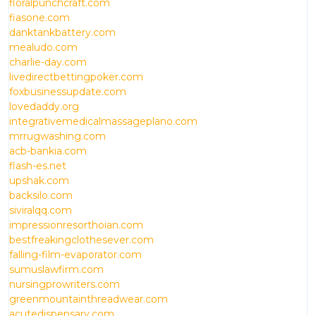
floralpunchcraft.com
fiasone.com
danktankbattery.com
mealudo.com
charlie-day.com
livedirectbettingpoker.com
foxbusinessupdate.com
lovedaddy.org
integrativemedicalmassageplano.com
mrrugwashing.com
acb-bankia.com
flash-es.net
upshak.com
backsilo.com
siviralqq.com
impressionresorthoian.com
bestfreakingclothesever.com
falling-film-evaporator.com
sumuslawfirm.com
nursingprowriters.com
greenmountainthreadwear.com
acutedispensary.com