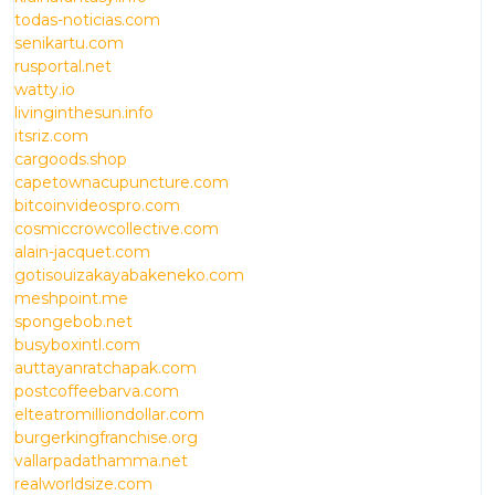
todas-noticias.com
senikartu.com
rusportal.net
watty.io
livinginthesun.info
itsriz.com
cargoods.shop
capetownacupuncture.com
bitcoinvideospro.com
cosmiccrowcollective.com
alain-jacquet.com
gotisouizakayabakeneko.com
meshpoint.me
spongebob.net
busyboxintl.com
auttayanratchapak.com
postcoffeebarva.com
elteatromilliondollar.com
burgerkingfranchise.org
vallarpadathamma.net
realworldsize.com