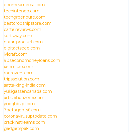
ehomeamerca.com
techintendo.com
techgreenpure.com
bestdropshipstore.com
cartelreviews.com
surfsway.com
nailartproduct.com
digitactseed.com
lvlcraft.com
90secondmoneyloans.com
xenmicro.com
rodrovers.com
tripssolution.com
satta-king-india.com
yukigassencanada.com
articlehorizone.com
yuqqbbzp.com
7betagents6.com
coronavirusuptodate.com
crackinstreams.com
gadgetspak.com