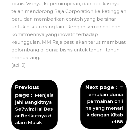
bisnis. Visinya, kepemimpinan, dan dedikasinya
telah mendorong Raja Corporation ke ketinggian
baru dan memberikan contoh yang bersinar
untuk diikuti orang lain. Dengan semangat dan
komitmennya yang inovatif terhadap
keunggulan, MM Raja pasti akan terus membuat
gelombang di dunia bisnis untuk tahun -tahun
mendatang.
[ad_2]
Previous
Next page
T
emukan dunia
page
Menjela
permainan onli
jahi Bangkitnya
ne yang menari
Se7win: Hal Bes
k dengan Kitab
ar Berikutnya d
et88
alam Musik