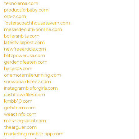
teknolama.com
productforbaby.com
orb-z.com
fosterscoachhousetavern.com
mesasdecultivoonline.com
boilersnbits.com
latestviralpost.com
newfreearticle.com
blitzpowerusa.com
gardenofeaten.com
hycys05.com
onemoremilerunning.com
snowboardsteez.com
instagrambioforgirls.com
cashflowxfiles.com
kmbb10.com
getxtrem.com
weactinfo.com
meshingsocial.com
thearguer.com
marketing-mobile-app.com