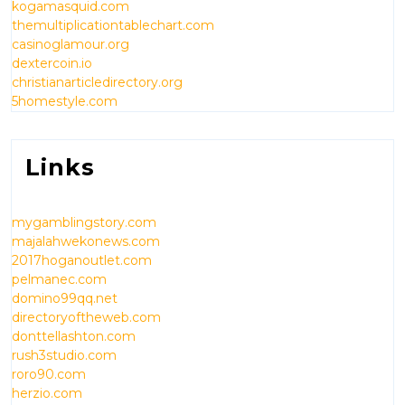
kogamasquid.com
themultiplicationtablechart.com
casinoglamour.org
dextercoin.io
christianarticledirectory.org
5homestyle.com
Links
mygamblingstory.com
majalahwekonews.com
2017hoganoutlet.com
pelmanec.com
domino99qq.net
directoryoftheweb.com
donttellashton.com
rush3studio.com
roro90.com
herzio.com