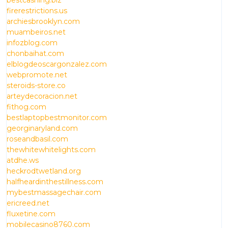
bestcashing.biz
firerestrictions.us
archiesbrooklyn.com
muambeiros.net
infozblog.com
chonbaihat.com
elblogdeoscargonzalez.com
webpromote.net
steroids-store.co
arteydecoracion.net
fithog.com
bestlaptopbestmonitor.com
georginaryland.com
roseandbasil.com
thewhitewhitelights.com
atdhe.ws
heckrodtwetland.org
halfheardinthestillness.com
mybestmassagechair.com
ericreed.net
fluxetine.com
mobilecasino8760.com