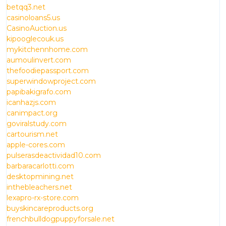
betqq3.net
casinoloans5.us
CasinoAuction.us
kipooglecouk.us
mykitchennhome.com
aumoulinvert.com
thefoodiepassport.com
superwindowproject.com
papibakigrafo.com
icanhazjs.com
canimpact.org
goviralstudy.com
cartourism.net
apple-cores.com
pulserasdeactividad10.com
barbaracarlotti.com
desktopmining.net
inthebleachers.net
lexapro-rx-store.com
buyskincareproducts.org
frenchbulldogpuppyforsale.net