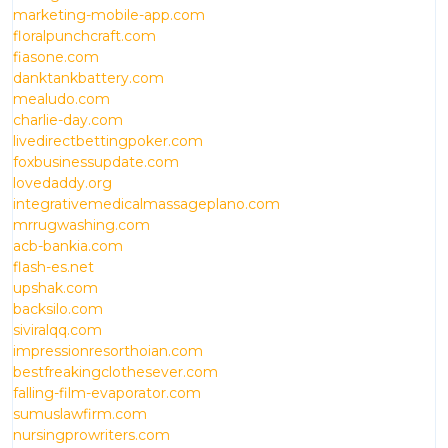
marketing-mobile-app.com
floralpunchcraft.com
fiasone.com
danktankbattery.com
mealudo.com
charlie-day.com
livedirectbettingpoker.com
foxbusinessupdate.com
lovedaddy.org
integrativemedicalmassageplano.com
mrrugwashing.com
acb-bankia.com
flash-es.net
upshak.com
backsilo.com
siviralqq.com
impressionresorthoian.com
bestfreakingclothesever.com
falling-film-evaporator.com
sumuslawfirm.com
nursingprowriters.com