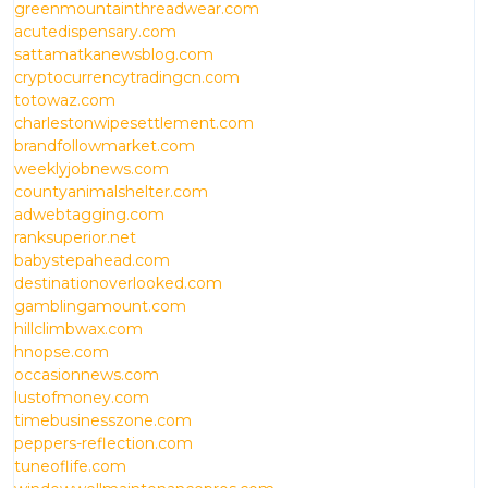
greenmountainthreadwear.com
acutedispensary.com
sattamatkanewsblog.com
cryptocurrencytradingcn.com
totowaz.com
charlestonwipesettlement.com
brandfollowmarket.com
weeklyjobnews.com
countyanimalshelter.com
adwebtagging.com
ranksuperior.net
babystepahead.com
destinationoverlooked.com
gamblingamount.com
hillclimbwax.com
hnopse.com
occasionnews.com
lustofmoney.com
timebusinesszone.com
peppers-reflection.com
tuneoflife.com