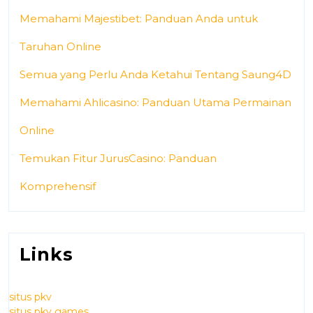
Memahami Majestibet: Panduan Anda untuk
Taruhan Online
Semua yang Perlu Anda Ketahui Tentang Saung4D
Memahami Ahlicasino: Panduan Utama Permainan
Online
Temukan Fitur JurusCasino: Panduan
Komprehensif
Links
situs pkv
situs pkv games