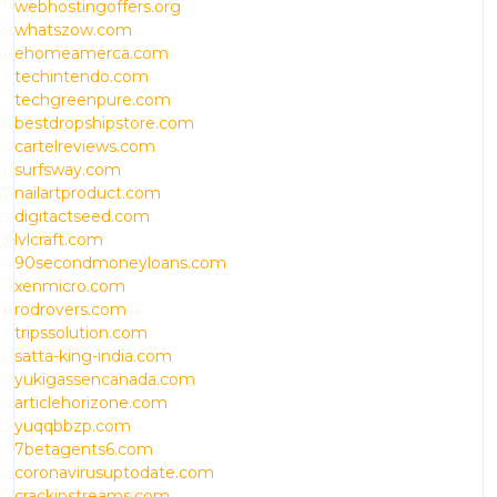
webhostingoffers.org
whatszow.com
ehomeamerca.com
techintendo.com
techgreenpure.com
bestdropshipstore.com
cartelreviews.com
surfsway.com
nailartproduct.com
digitactseed.com
lvlcraft.com
90secondmoneyloans.com
xenmicro.com
rodrovers.com
tripssolution.com
satta-king-india.com
yukigassencanada.com
articlehorizone.com
yuqqbbzp.com
7betagents6.com
coronavirusuptodate.com
crackinstreams.com