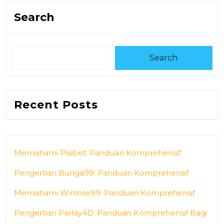
Search
Search
Recent Posts
Memahami Plisbet: Panduan Komprehensif
Pengertian Bunga99: Panduan Komprehensif
Memahami Winlose99: Panduan Komprehensif
Pengertian Parlay4D: Panduan Komprehensif Bagi