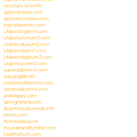
rezultate-loto.info
splendifulous.com
sportsrecords4u.com
topceleberites.com
ufabetting8m4.com
ufabetunionum3.com
ufabetvalueum3.com
ufabetvaultm7.com
ufabetvillageum7.com
ufabetvoicem3.com
waveufabetm4.com
wayang88.net
websiteufabetm4.com
whiteufabetm4.com
anikalappy.com
dininghelsinki.info
duanfrescariverside.info
etilerx.com
finestreplica.net
flounderandfumble.com
healthohunt.com