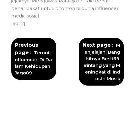
jejaknya. Mengawasi Pararaja77 – dia benar -
benar bakat untuk ditonton di dunia influencer
media sosial.
[ad_2]
Previous
Next page
M
enjelajahi Bang
page
Temui I
kitnya Besti69:
nfluencer: Di Da
Bintang yang M
lam Kehidupan
eningkat di Ind
Jago89
ustri Musik