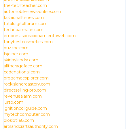
the-techteacher.com
automobilenews-online.com
fashionalltimes.com
totaldigitalforum.com
technoarmaan.com
empresasposicionamientoweb.com
tonybestcosmetics.com
buzznc.com
fxjoiner.com
skinbykindra.com
alltherageface.com
codenational.com
progameexplorer.com
rockislandroastery.com
directselling-pro.com
revenuealarm.com
lurab.com
ignitioncoilguide.com
mytechcomputer.com
bioslot168.com
artsandcraftsauthority.com