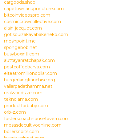
cargoods.shop
capetownacupuncture.com
bitcoinvideospro.com
cosmiccrowcollective.com
alain-jacquet.com
gotisouizakayabakeneko.com
meshpoint.me
spongebob.net
busyboxintl.com
auttayanratchapak.com
postcoffeebarva.com
elteatromilliondollar.com
burgerkingfranchise.org
vallarpadathamma.net
realworldsize.com
teknolama.com
productforbaby.com
orb-z.com
fosterscoachhousetavern.com
mesasdecultivoonline.com
boilersnbits.com