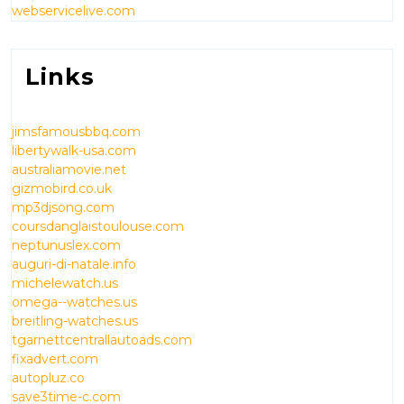
webservicelive.com
Links
jimsfamousbbq.com
libertywalk-usa.com
australiamovie.net
gizmobird.co.uk
mp3djsong.com
coursdanglaistoulouse.com
neptunuslex.com
auguri-di-natale.info
michelewatch.us
omega--watches.us
breitling-watches.us
tgarnettcentrallautoads.com
fixadvert.com
autopluz.co
save3time-c.com