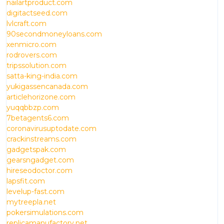
nailartproduct.com
digitactseed.com
lvlcraft.com
90secondmoneyloans.com
xenmicro.com
rodrovers.com
tripssolution.com
satta-king-india.com
yukigassencanada.com
articlehorizone.com
yuqqbbzp.com
7betagents6.com
coronavirusuptodate.com
crackinstreams.com
gadgetspak.com
gearsngadget.com
hireseodoctor.com
lapsfit.com
levelup-fast.com
mytreepla.net
pokersimulations.com
replicamanufactory.net