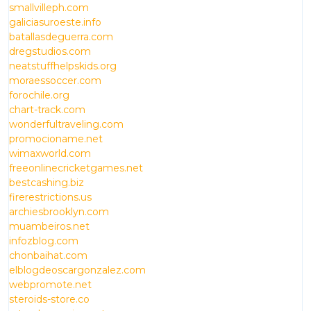
smallvilleph.com
galiciasuroeste.info
batallasdeguerra.com
dregstudios.com
neatstuffhelpskids.org
moraessoccer.com
forochile.org
chart-track.com
wonderfultraveling.com
promocioname.net
wimaxworld.com
freeonlinecricketgames.net
bestcashing.biz
firerestrictions.us
archiesbrooklyn.com
muambeiros.net
infozblog.com
chonbaihat.com
elblogdeoscargonzalez.com
webpromote.net
steroids-store.co