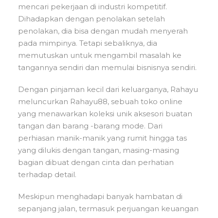
mencari pekerjaan di industri kompetitif.
Dihadapkan dengan penolakan setelah
penolakan, dia bisa dengan mudah menyerah
pada mimpinya. Tetapi sebaliknya, dia
memutuskan untuk mengambil masalah ke
tangannya sendiri dan memulai bisnisnya sendiri.
Dengan pinjaman kecil dari keluarganya, Rahayu
meluncurkan Rahayu88, sebuah toko online
yang menawarkan koleksi unik aksesori buatan
tangan dan barang -barang mode. Dari
perhiasan manik-manik yang rumit hingga tas
yang dilukis dengan tangan, masing-masing
bagian dibuat dengan cinta dan perhatian
terhadap detail.
Meskipun menghadapi banyak hambatan di
sepanjang jalan, termasuk perjuangan keuangan