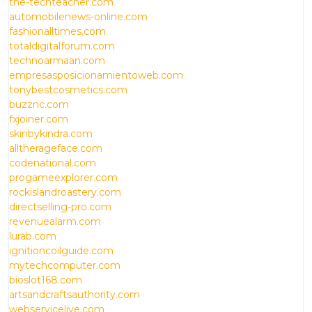
the-techteacher.com
automobilenews-online.com
fashionalltimes.com
totaldigitalforum.com
technoarmaan.com
empresasposicionamientoweb.com
tonybestcosmetics.com
buzznc.com
fxjoiner.com
skinbykindra.com
alltherageface.com
codenational.com
progameexplorer.com
rockislandroastery.com
directselling-pro.com
revenuealarm.com
lurab.com
ignitioncoilguide.com
mytechcomputer.com
bioslot168.com
artsandcraftsauthority.com
webservicelive.com