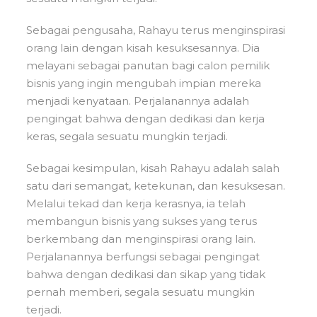
Sebagai pengusaha, Rahayu terus menginspirasi
orang lain dengan kisah kesuksesannya. Dia
melayani sebagai panutan bagi calon pemilik
bisnis yang ingin mengubah impian mereka
menjadi kenyataan. Perjalanannya adalah
pengingat bahwa dengan dedikasi dan kerja
keras, segala sesuatu mungkin terjadi.
Sebagai kesimpulan, kisah Rahayu adalah salah
satu dari semangat, ketekunan, dan kesuksesan.
Melalui tekad dan kerja kerasnya, ia telah
membangun bisnis yang sukses yang terus
berkembang dan menginspirasi orang lain.
Perjalanannya berfungsi sebagai pengingat
bahwa dengan dedikasi dan sikap yang tidak
pernah memberi, segala sesuatu mungkin
terjadi.