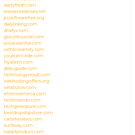
dartyfresh.com
lewisenterprises.net
pcsoftwarefree.org
dailylinking.com
dnafyx.com
giocolenuvole.com
iyouessential.com
withloveamity.com
youlearncode.com
fxyatirim.com
abbuguide.com
technologyresult.com
webhostingoffers.org
whatszow.com
ehomeamerca.com
techintendo.com
techgreenpure.com
bestdropshipstore.com
cartelreviews.com
surfsway.com
nailartproduct.com