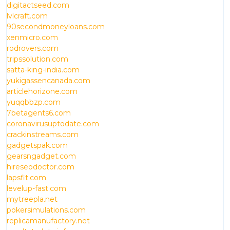
digitactseed.com
lvlcraft.com
90secondmoneyloans.com
xenmicro.com
rodrovers.com
tripssolution.com
satta-king-india.com
yukigassencanada.com
articlehorizone.com
yuqqbbzp.com
7betagents6.com
coronavirusuptodate.com
crackinstreams.com
gadgetspak.com
gearsngadget.com
hireseodoctor.com
lapsfit.com
levelup-fast.com
mytreepla.net
pokersimulations.com
replicamanufactory.net