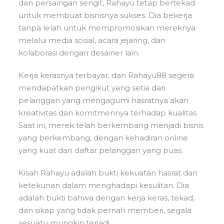
dan persaingan sengit, Rahayu tetap bertekad
untuk membuat bisnisnya sukses. Dia bekerja
tanpa lelah untuk mempromosikan mereknya
melalui media sosial, acara jejaring, dan
kolaborasi dengan desainer lain.
Kerja kerasnya terbayar, dan Rahayu88 segera
mendapatkan pengikut yang setia dari
pelanggan yang mengagumi hasratnya akan
kreativitas dan komitmennya terhadap kualitas.
Saat ini, merek telah berkembang menjadi bisnis
yang berkembang, dengan kehadiran online
yang kuat dan daftar pelanggan yang puas.
Kisah Rahayu adalah bukti kekuatan hasrat dan
ketekunan dalam menghadapi kesulitan. Dia
adalah bukti bahwa dengan kerja keras, tekad,
dan sikap yang tidak pernah memberi, segala
sesuatu mungkin terjadi.