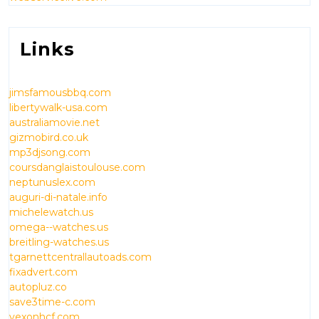
Links
jimsfamousbbq.com
libertywalk-usa.com
australiamovie.net
gizmobird.co.uk
mp3djsong.com
coursdanglaistoulouse.com
neptunuslex.com
auguri-di-natale.info
michelewatch.us
omega--watches.us
breitling-watches.us
tgarnettcentrallautoads.com
fixadvert.com
autopluz.co
save3time-c.com
vexonhcf.com