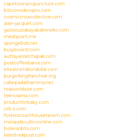
capetownacupuncture.com
bitcoinvideospro.com
cosmiccrowcollective.com
alain-jacquet.com
gotisouizakayabakeneko.com
meshpoint.me
spongebob.net
busyboxintl.com
auttayanratchapak.com
postcoffeebarva.com
elteatromilliondollar.com
burgerkingfranchise.org
vallarpadathamma.net
realworldsize.com
teknolama.com
productforbaby.com
orb-z.com
fosterscoachhousetavern.com
mesasdecultivoonline.com
boilersnbits.com
latestviralpost.com