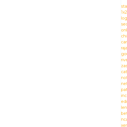
st
1x
lo
se
on
ch
ca
ra
go
ri
za
ca
no
nef
pa
in
ed
le
bet
nc
xe