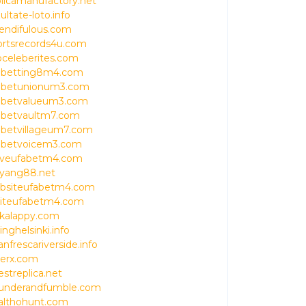
plicamanufactory.net
ultate-loto.info
lendifulous.com
ortsrecords4u.com
pceleberites.com
abetting8m4.com
abetunionum3.com
abetvalueum3.com
abetvaultm7.com
abetvillageum7.com
abetvoicem3.com
veufabetm4.com
yang88.net
bsiteufabetm4.com
iteufabetm4.com
ikalappy.com
inghelsinki.info
nfrescariverside.info
lerx.com
estreplica.net
ounderandfumble.com
althohunt.com