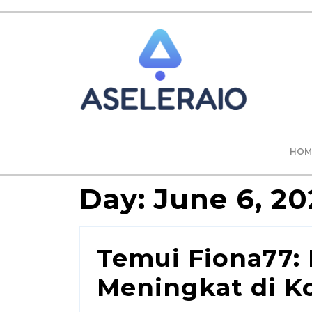
HOM
Day:
June 6, 20
Temui Fiona77:
Meningkat di K