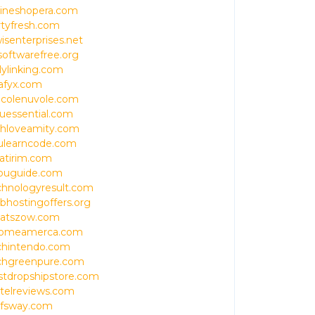
lineshopera.com
rtyfresh.com
isenterprises.net
softwarefree.org
lylinking.com
afyx.com
ocolenuvole.com
ouessential.com
thloveamity.com
ulearncode.com
yatirim.com
buguide.com
chnologyresult.com
bhostingoffers.org
atszow.com
omeamerca.com
chintendo.com
chgreenpure.com
stdropshipstore.com
rtelreviews.com
rfsway.com