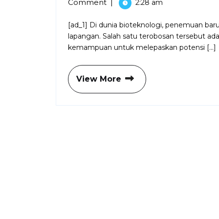
Comment
|
2:28 am
[ad_1] Di dunia bioteknologi, penemuan baru terus dibuat yang memiliki potensi untuk merevolusi
lapangan. Salah satu terobosan tersebut ad
kemampuan untuk melepaskan potensi [...]
View More