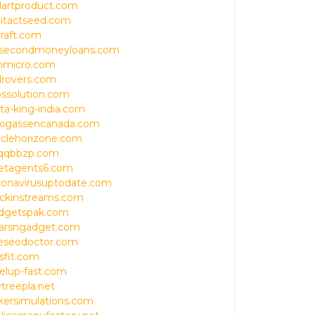
ilartproduct.com
gitactseed.com
craft.com
secondmoneyloans.com
nmicro.com
drovers.com
ipssolution.com
tta-king-india.com
kigassencanada.com
ticlehorizone.com
qqbbzp.com
etagents6.com
ronavirusuptodate.com
ackinstreams.com
dgetspak.com
arsngadget.com
reseodoctor.com
sfit.com
velup-fast.com
treepla.net
kersimulations.com