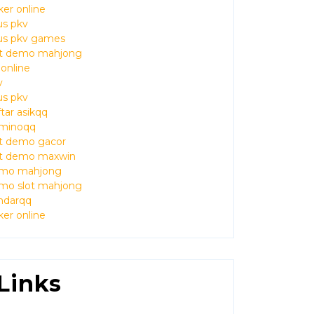
ker online
us pkv
tus pkv games
ot demo mahjong
 online
v
us pkv
tar asikqq
minoqq
ot demo gacor
ot demo maxwin
mo mahjong
mo slot mahjong
ndarqq
ker online
Links