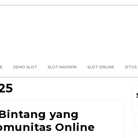
E
DEMO SLOT
SLOT MAXWIN
SLOT ONLINE
SITUS
25
 Bintang yang
omunitas Online