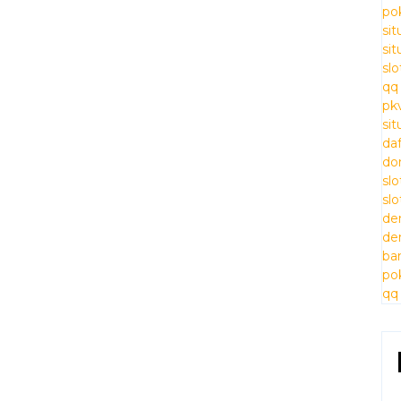
po
sit
si
sl
qq
pk
sit
daf
do
sl
sl
de
de
ba
po
qq