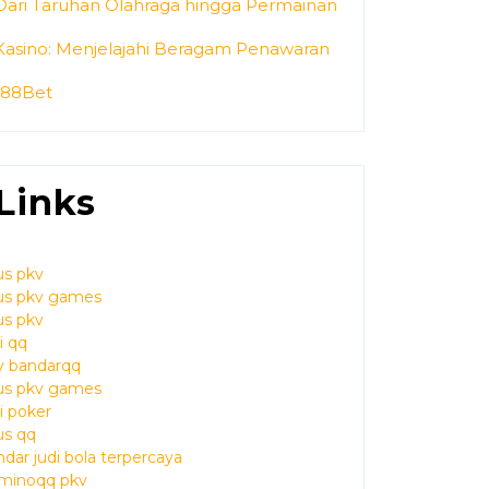
Dari Taruhan Olahraga hingga Permainan
Kasino: Menjelajahi Beragam Penawaran
188Bet
Links
us pkv
tus pkv games
us pkv
i qq
v bandarqq
tus pkv games
i poker
us qq
dar judi bola terpercaya
minoqq pkv