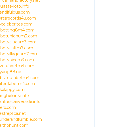
plicamanufactory.net
ultate-loto.info
lendifulous.com
ortsrecords4u.com
pceleberites.com
abetting8m4.com
abetunionum3.com
abetvalueum3.com
abetvaultm7.com
abetvillageum7.com
abetvoicem3.com
veufabetm4.com
yang88.net
bsiteufabetm4.com
iteufabetm4.com
ikalappy.com
inghelsinki.info
nfrescariverside.info
lerx.com
estreplica.net
ounderandfumble.com
althohunt.com