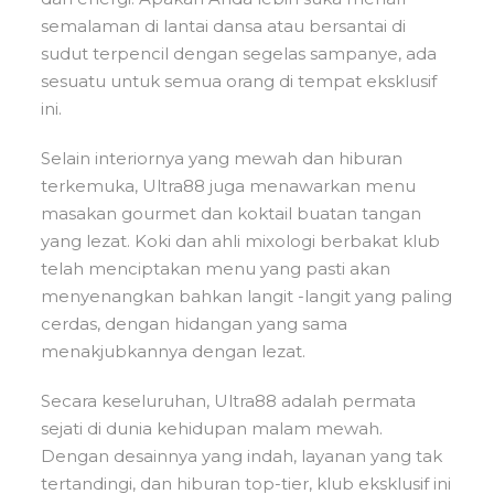
semalaman di lantai dansa atau bersantai di
sudut terpencil dengan segelas sampanye, ada
sesuatu untuk semua orang di tempat eksklusif
ini.
Selain interiornya yang mewah dan hiburan
terkemuka, Ultra88 juga menawarkan menu
masakan gourmet dan koktail buatan tangan
yang lezat. Koki dan ahli mixologi berbakat klub
telah menciptakan menu yang pasti akan
menyenangkan bahkan langit -langit yang paling
cerdas, dengan hidangan yang sama
menakjubkannya dengan lezat.
Secara keseluruhan, Ultra88 adalah permata
sejati di dunia kehidupan malam mewah.
Dengan desainnya yang indah, layanan yang tak
tertandingi, dan hiburan top-tier, klub eksklusif ini