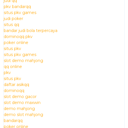
judi qq
pkv bandarqq
situs pkv games
judi poker
situs qq
bandar judi bola terpercaya
dominoqq pkv
poker online
situs pkv
situs pkv games
slot demo mahjong
qq online
pkv
situs pkv
daftar asikqq
dominoqq
slot demo gacor
slot demo maxwin
demo mahjong
demo slot mahjong
bandarqq
poker online