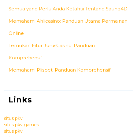
Semua yang Perlu Anda Ketahui Tentang Saung4D
Memahami Ahlicasino: Panduan Utama Permainan
Online
Temukan Fitur JurusCasino: Panduan
Komprehensif
Memahami Plisbet: Panduan Komprehensif
Links
situs pkv
situs pkv games
situs pkv