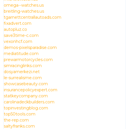
omega--watches.us
breitling-watches.us
tgarnettcentrallautoads.com
fixadvert.com
autopluz.co
save3time-c.com
vexonhcf.com
demos-pixelsparadise.com
mediatitude.com
prewarmotorcycles.com
simracinglinks.com
dosyamerkezi.net
le-surrealisme.com
showcasebeauty.com
insurancepolicyexpert.com
statkeycompany.com
carolinadeckbuilders.com
topinvestingblog.com
top50tools.com
the-rep.com
saltyfranks.com