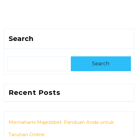
Search
Search
Recent Posts
Memahami Majestibet: Panduan Anda untuk
Taruhan Online