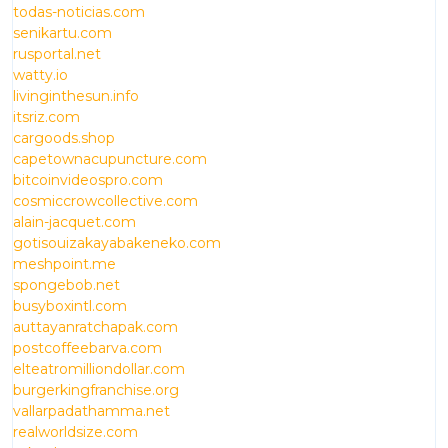
todas-noticias.com
senikartu.com
rusportal.net
watty.io
livinginthesun.info
itsriz.com
cargoods.shop
capetownacupuncture.com
bitcoinvideospro.com
cosmiccrowcollective.com
alain-jacquet.com
gotisouizakayabakeneko.com
meshpoint.me
spongebob.net
busyboxintl.com
auttayanratchapak.com
postcoffeebarva.com
elteatromilliondollar.com
burgerkingfranchise.org
vallarpadathamma.net
realworldsize.com