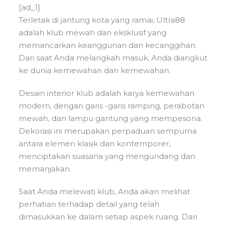
[ad_1]
Terletak di jantung kota yang ramai, Ultra88
adalah klub mewah dan eksklusif yang
memancarkan keanggunan dan kecanggihan.
Dari saat Anda melangkah masuk, Anda diangkut
ke dunia kemewahan dan kemewahan.
Desain interior klub adalah karya kemewahan
modern, dengan garis -garis ramping, perabotan
mewah, dan lampu gantung yang mempesona.
Dekorasi ini merupakan perpaduan sempurna
antara elemen klasik dan kontemporer,
menciptakan suasana yang mengundang dan
memanjakan.
Saat Anda melewati klub, Anda akan melihat
perhatian terhadap detail yang telah
dimasukkan ke dalam setiap aspek ruang. Dari