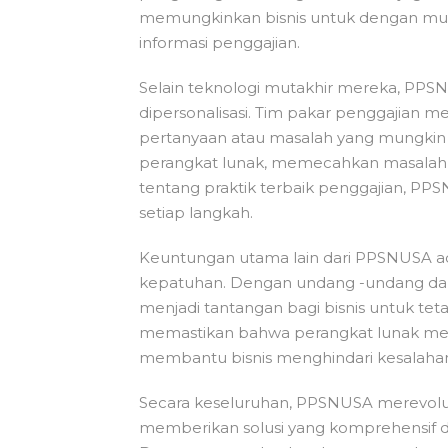
memungkinkan bisnis untuk dengan mu
informasi penggajian.
Selain teknologi mutakhir mereka, PP
dipersonalisasi. Tim pakar penggajian 
pertanyaan atau masalah yang mungkin
perangkat lunak, memecahkan masalah
tentang praktik terbaik penggajian, P
setiap langkah.
Keuntungan utama lain dari PPSNUSA a
kepatuhan. Dengan undang -undang dan 
menjadi tantangan bagi bisnis untuk tet
memastikan bahwa perangkat lunak merek
membantu bisnis menghindari kesalaha
Secara keseluruhan, PPSNUSA merevolus
memberikan solusi yang komprehensif d