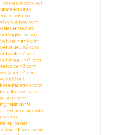
plicamanufactory.net
ultate-loto.info
lendifulous.com
ortsrecords4u.com
pceleberites.com
abetting8m4.com
abetunionum3.com
abetvalueum3.com
abetvaultm7.com
abetvillageum7.com
abetvoicem3.com
veufabetm4.com
yang88.net
bsiteufabetm4.com
iteufabetm4.com
ikalappy.com
inghelsinki.info
nfrescariverside.info
lerx.com
estreplica.net
ounderandfumble.com