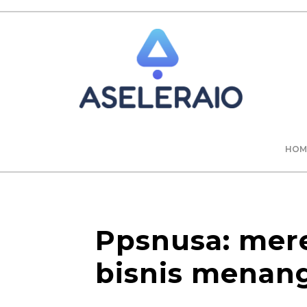
HOM
Ppsnusa: mere
bisnis menan