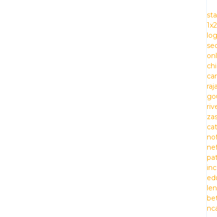
st
1x
lo
se
on
ch
ca
ra
go
ri
za
ca
no
nef
pa
in
ed
le
bet
nc