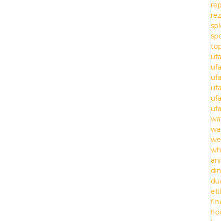
re
rez
sp
sp
to
uf
uf
uf
uf
uf
uf
wa
wa
we
wh
an
din
dua
eti
fin
fl