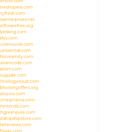
nmicro.com
lineshopera.com
rtyfresh.com
isenterprises.net
softwarefree.org
lylinking.com
afyx.com
ocolenuvole.com
ouessential.com
thloveamity.com
ulearncode.com
yatirim.com
buguide.com
chnologyresult.com
bhostingoffers.org
atszow.com
omeamerca.com
chintendo.com
chgreenpure.com
stdropshipstore.com
rtelreviews.com
rfsway.com