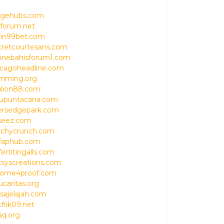
agehubs.com
2forum.net
gin99bet.com
cretcourtesans.com
linebahisforum1.com
icagoheadline.com
mming.org
jalion88.com
upuntacana.com
versedgepark.com
seez.com
tchycrunch.com
faphub.com
ertitingalls.com
tsyscreations.com
come4proof.com
ucaritas.org
nsajelajah.com
flik09.net
aq.org