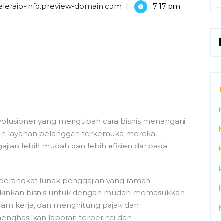
leraio-info.preview-domain.com
|
7:17 pm
volusioner yang mengubah cara bisnis menangani
 dan layanan pelanggan terkemuka mereka,
n lebih mudah dan lebih efisien daripada
 perangkat lunak penggajian yang ramah
gkinkan bisnis untuk dengan mudah memasukkan
jam kerja, dan menghitung pajak dan
enghasilkan laporan terperinci dan